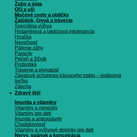
Zuby a ústa
Oči a uši
Močové cesty a obličky
Žalúdok, črevá a trávenie
Špeciálna výživa
Histamínová a laktózová intolerancia
Hnačka
Nevoľnosť
Pálenie záhy
Parazity
Pečeň a žlčník
Probiotiká
Trávenie a plynatosť
Zápalové ochorenia tráviaceho traktu – podporná
liečba
Zápcha
Zdravý štýl
Imunita a vitamíny
Vitamíny a minerály
Vitamíny pre deti
Imunita a antioxidanty
Chudokrvnosť
Vitamíny a vyživové doplnky pre deti
Nervy, spánok a koncetrácia