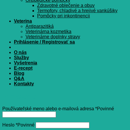
Ortopedické pomôcky
Zdravotné oblečenie a obuv
Termofory, chladivé a hrejivé vankúšiky
Pomôcky pri inkontinencii
Veterina
Antiparazitiká
Veterinárna kozmetika
Veterinárne doplnky stravy
Prihlásenie / Registrovať sa
O nás
Služby
Vyšetrenia
E-recept
Blog
Q&A
Kontakty
Prihlásenie
Používateľské meno alebo e-mailová adresa
*
Povinné
Heslo
*
Povinné