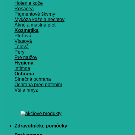
Hojenie kože
Rosacea
Pigmentové škvrny
Mykóza kože a nechtov
Akné a mastná pleť
Kozmetika
Pleťová
Vlasová
Telová
Pery
Pre mužov
Hygiena
Intímna
Ochrana
Slnečná ochrana
Ochrana pred potením
Vši a hmyz
Zdravotnícke pomôcky