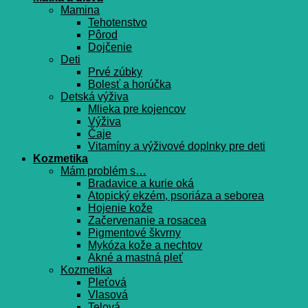
Mamina
Tehotenstvo
Pôrod
Dojčenie
Deti
Prvé zúbky
Bolesť a horúčka
Detská výživa
Mlieka pre kojencov
Výživa
Čaje
Vitamíny a výživové doplnky pre deti
Kozmetika
Mám problém s…
Bradavice a kurie oká
Atopický ekzém, psoriáza a seborea
Hojenie kože
Začervenanie a rosacea
Pigmentové škvrny
Mykóza kože a nechtov
Akné a mastná pleť
Kozmetika
Pleťová
Vlasová
Telová