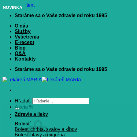
Skip to content
NOVINKA
Staráme sa o Vaše zdravie od roku 1995
O nás
Služby
Vyšetrenia
E-recept
Blog
Q&A
Kontakty
Staráme sa o Vaše zdravie od roku 1995
Hľadať:
Akcia %
Zdravie a lieky
Bolesť
Bolesť chrbta, svalov a kĺbov
Bolesť hlavy a migréna