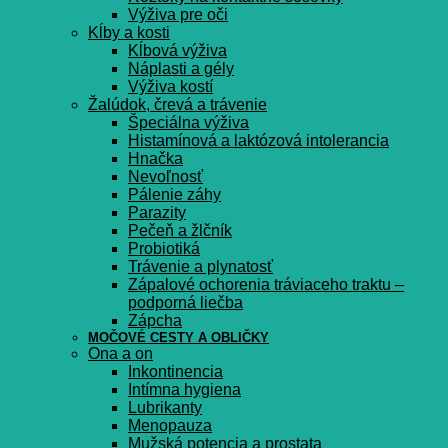
Výživa pre oči
Kĺby a kosti
Kĺbová výživa
Náplasti a gély
Výživa kostí
Žalúdok, črevá a trávenie
Špeciálna výživa
Histamínová a laktózová intolerancia
Hnačka
Nevoľnosť
Pálenie záhy
Parazity
Pečeň a žlčník
Probiotiká
Trávenie a plynatosť
Zápalové ochorenia tráviaceho traktu –
podporná liečba
Zápcha
MOČOVÉ CESTY A OBLIČKY
Ona a on
Inkontinencia
Intímna hygiena
Lubrikanty
Menopauza
Mužská potencia a prostata