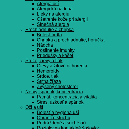
Alergia očí
Alergická nádcha
Lieky na alergiu
Ošetrenie kože pri alergii
Slnečná alergia
Prechladnutie a chrípka
Bolesť hrdla
Chrípka a prechladnutie, horúčka
Nádcha
Posilnenie imunity
Priedušky a kašeľ
Srdce, cievy a tlak
Cievy a žilové ochorenia
Hemoroidy
Srdce, tlak
Štítna žľaza
Zvýšený cholesterol
Nervy, spánok, koncentrácia
Pamät, koncentrácia a vitalita
Stres, úzkosť a spánok
Oči a uši
Bolesť a hygiena uší
Chrániče sluchu
Podráždené a suché oči
Roztoky na kontaktné šošovky