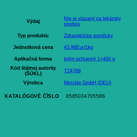
Ďalšie informácie
Nie je viazaný na lekársky
Výdaj
predpis
Typ produktu
Zdravotnícke pomôcky
Jednotková cena
43.98Eur/1kg
Aplikačná forma
krém ochranný 1×400 g
Kód štátnej autority
T24789
(ŠÚKL)
Výrobca
Merckle GmbH (DEU)
KATALÓGOVÉ ČÍSLO
8585034705586
Súvisiace produkty