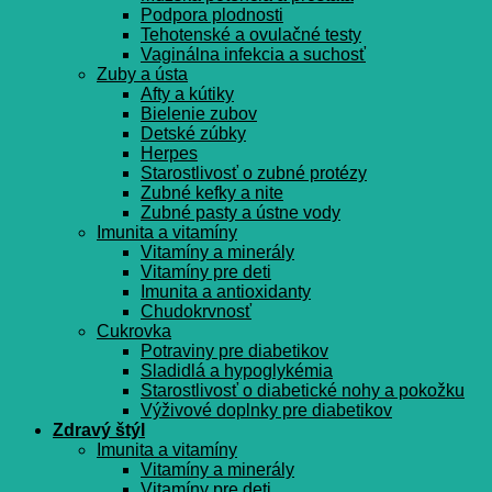
Podpora plodnosti
Tehotenské a ovulačné testy
Vaginálna infekcia a suchosť
Zuby a ústa
Afty a kútiky
Bielenie zubov
Detské zúbky
Herpes
Starostlivosť o zubné protézy
Zubné kefky a nite
Zubné pasty a ústne vody
Imunita a vitamíny
Vitamíny a minerály
Vitamíny pre deti
Imunita a antioxidanty
Chudokrvnosť
Cukrovka
Potraviny pre diabetikov
Sladidlá a hypoglykémia
Starostlivosť o diabetické nohy a pokožku
Výživové doplnky pre diabetikov
Zdravý štýl
Imunita a vitamíny
Vitamíny a minerály
Vitamíny pre deti