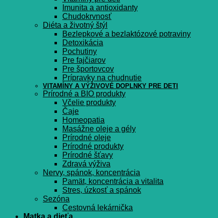
Imunita a antioxidanty
Chudokrvnosť
Diéta a životný štýl
Bezlepkové a bezlaktózové potraviny
Detoxikácia
Pochutiny
Pre fajčiarov
Pre športovcov
Prípravky na chudnutie
VITAMÍNY A VÝŽIVOVÉ DOPLNKY PRE DETI
Prírodné a BIO produkty
Včelie produkty
Čaje
Homeopatia
Masážne oleje a gély
Prírodné oleje
Prírodné produkty
Prírodné šťavy
Zdravá výživa
Nervy, spánok, koncentrácia
Pamät, koncentrácia a vitalita
Stres, úzkosť a spánok
Sezóna
Cestovná lekárnička
Matka a dieťa