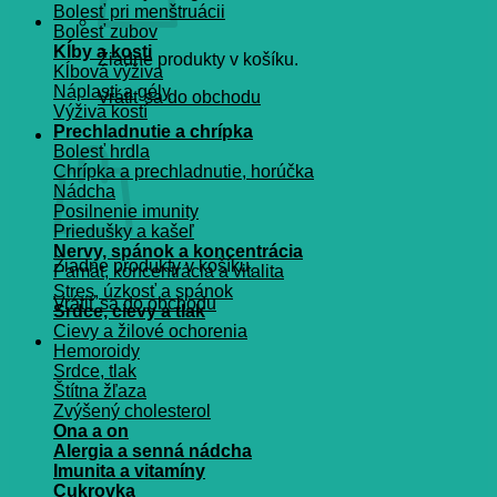
Bolesť pri menštruácii
Bolesť zubov
Kĺby a kosti
Žiadne produkty v košíku.
Kĺbová výživa
Náplasti a gély
Vrátiť sa do obchodu
Výživa kostí
Prechladnutie a chrípka
Košík
Bolesť hrdla
Chrípka a prechladnutie, horúčka
Nádcha
Posilnenie imunity
Priedušky a kašeľ
Nervy, spánok a koncentrácia
Žiadne produkty v košíku.
Pamät, koncentrácia a vitalita
Stres, úzkosť a spánok
Vrátiť sa do obchodu
Srdce, cievy a tlak
Cievy a žilové ochorenia
Hemoroidy
Srdce, tlak
Štítna žľaza
Zvýšený cholesterol
Ona a on
Alergia a senná nádcha
Imunita a vitamíny
Cukrovka