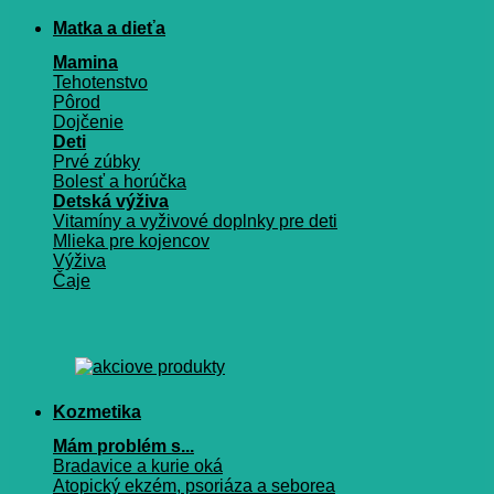
Matka a dieťa
Mamina
Tehotenstvo
Pôrod
Dojčenie
Deti
Prvé zúbky
Bolesť a horúčka
Detská výživa
Vitamíny a vyživové doplnky pre deti
Mlieka pre kojencov
Výživa
Čaje
Kozmetika
Mám problém s...
Bradavice a kurie oká
Atopický ekzém, psoriáza a seborea