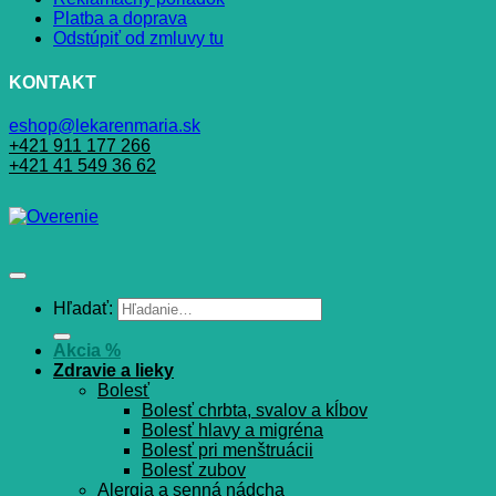
Platba a doprava
Odstúpiť od zmluvy tu
KONTAKT
eshop@lekarenmaria.sk
+421 911 177 266
+421 41 549 36 62
Hľadať:
Akcia %
Zdravie a lieky
Bolesť
Bolesť chrbta, svalov a kĺbov
Bolesť hlavy a migréna
Bolesť pri menštruácii
Bolesť zubov
Alergia a senná nádcha