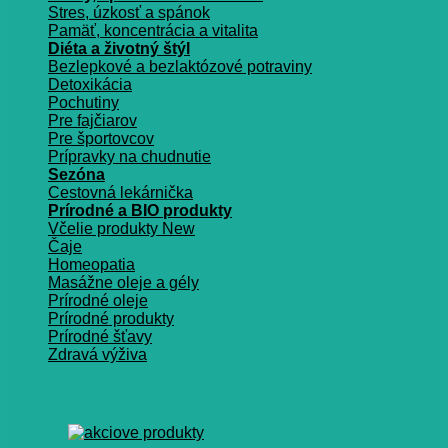
Stres, úzkosť a spánok
Pamäť, koncentrácia a vitalita
Diéta a životný štýl
Bezlepkové a bezlaktózové potraviny
Detoxikácia
Pochutiny
Pre fajčiarov
Pre športovcov
Prípravky na chudnutie
Sezóna
Cestovná lekárnička
Prírodné a BIO produkty
Včelie produkty
Čaje
Homeopatia
Masážne oleje a gély
Prírodné oleje
Prírodné produkty
Prírodné šťavy
Zdravá výživa