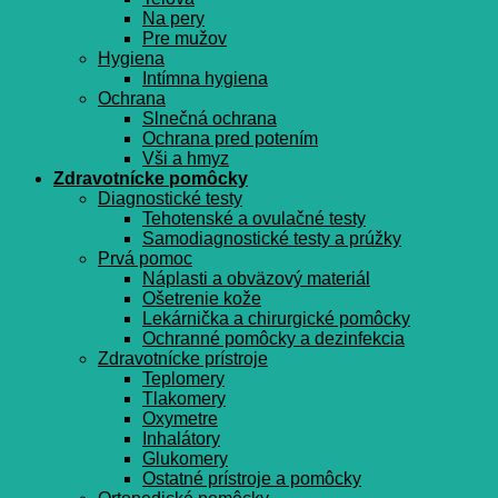
Na pery
Pre mužov
Hygiena
Intímna hygiena
Ochrana
Slnečná ochrana
Ochrana pred potením
Vši a hmyz
Zdravotnícke pomôcky
Diagnostické testy
Tehotenské a ovulačné testy
Samodiagnostické testy a prúžky
Prvá pomoc
Náplasti a obväzový materiál
Ošetrenie kože
Lekárnička a chirurgické pomôcky
Ochranné pomôcky a dezinfekcia
Zdravotnícke prístroje
Teplomery
Tlakomery
Oxymetre
Inhalátory
Glukomery
Ostatné prístroje a pomôcky