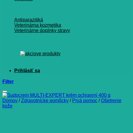
Antiparazitiká
Veterinárna kozmetika
Veterinárne doplnky stravy
Filter
Domov
/
Zdravotnícke pomôcky
/
Prvá pomoc
/
Ošetrenie
kože
Sudocrem MULTI-EXPERT
krém ochranný 400 g