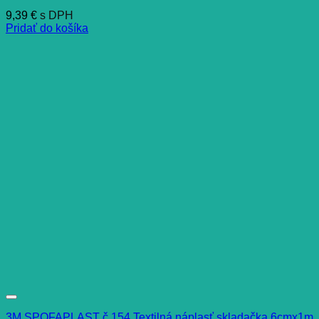
9,39
€
s DPH
Pridať do košíka
3M SPOFAPLAST č.154 Textilná náplasť skladačka 6cmx1m