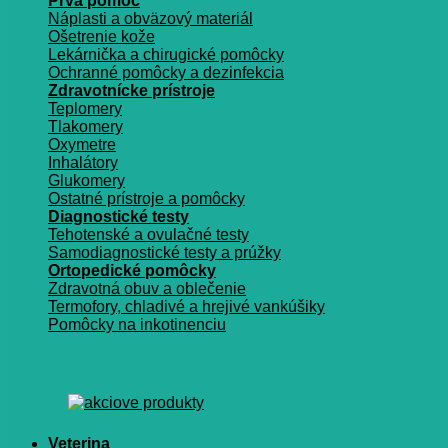
Prvá pomoc
Náplasti a obväzový materiál
Ošetrenie kože
Lekárnička a chirugické pomôcky
Ochranné pomôcky a dezinfekcia
Zdravotnícke prístroje
Teplomery
Tlakomery
Oxymetre
Inhalátory
Glukomery
Ostatné prístroje a pomôcky
Diagnostické testy
Tehotenské a ovulačné testy
Samodiagnostické testy a prúžky
Ortopedické pomôcky
Zdravotná obuv a oblečenie
Termofory, chladivé a hrejivé vankúšiky
Pomôcky na inkotinenciu
Veterina