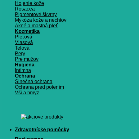
Hojenie kože
Rosacea
Pigmentové škvrny
Mykóza kože a nechtov
Akné a mastná pleť
Kozmetika
Pleťová
Vlasová
Telová
Pery
Pre mužov
Hygiena
Intímna
Ochrana
Slnečná ochrana
Ochrana pred potením
Vši a hmyz
Zdravotnícke pomôcky