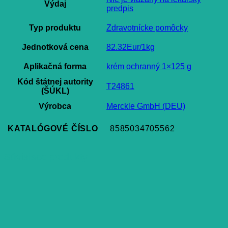
Výdaj
predpis
Typ produktu
Zdravotnícke pomôcky
Jednotková cena
82.32Eur/1kg
Aplikačná forma
krém ochranný 1×125 g
Kód štátnej autority
T24861
(ŠÚKL)
Výrobca
Merckle GmbH (DEU)
KATALÓGOVÉ ČÍSLO
8585034705562
Súvisiace produkty