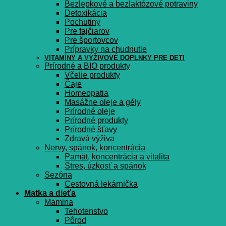
Bezlepkové a bezlaktózové potraviny
Detoxikácia
Pochutiny
Pre fajčiarov
Pre športovcov
Prípravky na chudnutie
VITAMÍNY A VÝŽIVOVÉ DOPLNKY PRE DETI
Prírodné a BIO produkty
Včelie produkty
Čaje
Homeopatia
Masážne oleje a gély
Prírodné oleje
Prírodné produkty
Prírodné šťavy
Zdravá výživa
Nervy, spánok, koncentrácia
Pamät, koncentrácia a vitalita
Stres, úzkosť a spánok
Sezóna
Cestovná lekárnička
Matka a dieťa
Mamina
Tehotenstvo
Pôrod