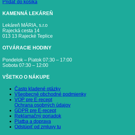
Pridať do košíka
KAMENNÁ LEKÁREŇ
Lekáreň MÁRIA, s.r.o
Rajecká cesta 14
013 13 Rajecké Teplice
OTVÁRACIE HODINY
Pondelok – Piatok 07:30 – 17:00
Sobota 07:30 – 12:00
VŠETKO O NÁKUPE
Často kladené otázky
Všeobecné obchodné podmienky
VOP pre E-recept
Ochrana osobných údajov
GDPR pre E-recept
Reklamačný poriadok
Platba a doprava
Odstúpiť od zmluvy tu