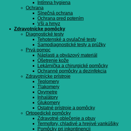
Intímna hygiena
Ochrana
Slnečná ochrana
Ochrana pred potením
Vši a hmyz
Zdravotnícke pomôcky
Diagnostické testy
Tehotenské a ovulačné testy
Samodiagnostické testy a prúžky
Prvá pomoc
Náplasti a obväzový materiál
Ošetrenie kože
Lekárnička a chirurgické pomôcky
Ochranné pomôcky a dezinfekcia
Zdravotnícke prístroje
Teplomery
Tlakomery
Oxymetre
Inhalátory
Glukomery
Ostatné prístroje a pomôcky
Ortopedické pomôcky
Zdravotné oblečenie a obuv
Termofory, chladivé a hrejivé vankúšiky
Pomôcky pri inkontinencii