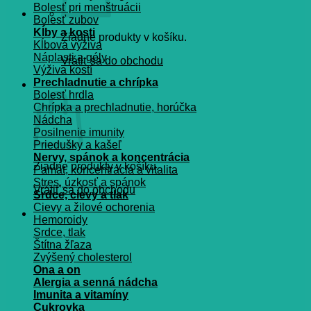
Bolesť pri menštruácii
Bolesť zubov
Kĺby a kosti
Žiadne produkty v košíku.
Kĺbová výživa
Náplasti a gély
Vrátiť sa do obchodu
Výživa kostí
Prechladnutie a chrípka
Košík
Bolesť hrdla
Chrípka a prechladnutie, horúčka
Nádcha
Posilnenie imunity
Priedušky a kašeľ
Nervy, spánok a koncentrácia
Žiadne produkty v košíku.
Pamät, koncentrácia a vitalita
Stres, úzkosť a spánok
Vrátiť sa do obchodu
Srdce, cievy a tlak
Cievy a žilové ochorenia
Hemoroidy
Srdce, tlak
Štítna žľaza
Zvýšený cholesterol
Ona a on
Alergia a senná nádcha
Imunita a vitamíny
Cukrovka