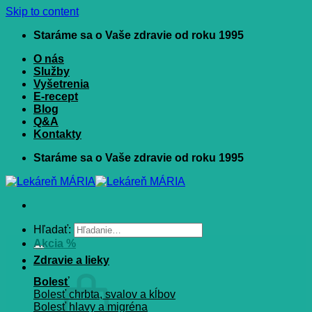
Skip to content
Staráme sa o Vaše zdravie od roku 1995
O nás
Služby
Vyšetrenia
E-recept
Blog
Q&A
Kontakty
Staráme sa o Vaše zdravie od roku 1995
Hľadať:
Akcia %
Zdravie a lieky
Bolesť
Bolesť chrbta, svalov a kĺbov
Bolesť hlavy a migréna