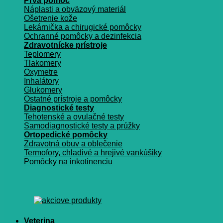
Prvá pomoc
Náplasti a obväzový materiál
Ošetrenie kože
Lekárnička a chirugické pomôcky
Ochranné pomôcky a dezinfekcia
Zdravotnícke prístroje
Teplomery
Tlakomery
Oxymetre
Inhalátory
Glukomery
Ostatné prístroje a pomôcky
Diagnostické testy
Tehotenské a ovulačné testy
Samodiagnostické testy a prúžky
Ortopedické pomôcky
Zdravotná obuv a oblečenie
Termofory, chladivé a hrejivé vankúšiky
Pomôcky na inkotinenciu
Veterina