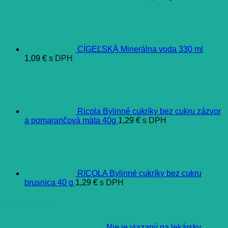
CÍGEĽSKÁ Minerálna voda 330 ml
1,09
€
s DPH
Ricola Bylinné cukríky bez cukru zázvor
a pomarančová mäta 40g
1,29
€
s DPH
RICOLA Bylinné cukríky bez cukru
brusnica 40 g
1,29
€
s DPH
Ďalšie informácie
Nie je viazaný na lekársky