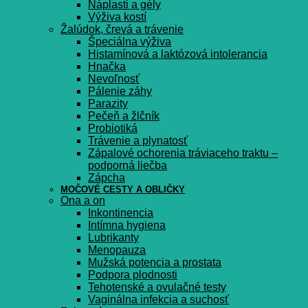
Náplasti a gély
Výživa kostí
Žalúdok, črevá a trávenie
Špeciálna výživa
Histamínová a laktózová intolerancia
Hnačka
Nevoľnosť
Pálenie záhy
Parazity
Pečeň a žlčník
Probiotiká
Trávenie a plynatosť
Zápalové ochorenia tráviaceho traktu –
podporná liečba
Zápcha
MOČOVÉ CESTY A OBLIČKY
Ona a on
Inkontinencia
Intímna hygiena
Lubrikanty
Menopauza
Mužská potencia a prostata
Podpora plodnosti
Tehotenské a ovulačné testy
Vaginálna infekcia a suchosť