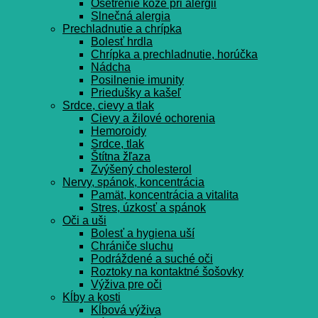
Ošetrenie kože pri alergii
Slnečná alergia
Prechladnutie a chrípka
Bolesť hrdla
Chrípka a prechladnutie, horúčka
Nádcha
Posilnenie imunity
Priedušky a kašeľ
Srdce, cievy a tlak
Cievy a žilové ochorenia
Hemoroidy
Srdce, tlak
Štítna žľaza
Zvýšený cholesterol
Nervy, spánok, koncentrácia
Pamät, koncentrácia a vitalita
Stres, úzkosť a spánok
Oči a uši
Bolesť a hygiena uší
Chrániče sluchu
Podráždené a suché oči
Roztoky na kontaktné šošovky
Výživa pre oči
Kĺby a kosti
Kĺbová výživa