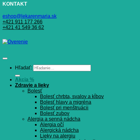
KONTAKT
eshop@lekarenmaria.sk
+421 911 177 266
+421 41 549 36 62
Hľadať:
Akcia %
Zdravie a lieky
Bolesť
Bolesť chrbta, svalov a kĺbov
Bolesť hlavy a migréna
Bolesť pri menštruácii
Bolesť zubov
Alergia a senná nádcha
Alergia očí
Alergická nádcha
Lieky na alergiu