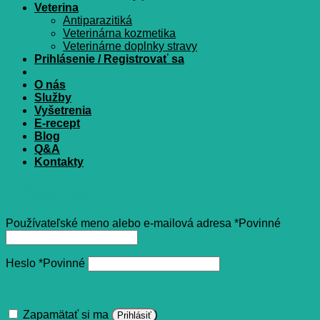
Veterina
Antiparazitiká
Veterinárna kozmetika
Veterinárne doplnky stravy
Prihlásenie / Registrovať sa
O nás
Služby
Vyšetrenia
E-recept
Blog
Q&A
Kontakty
Prihlásenie
Používateľské meno alebo e-mailová adresa
*
Povinné
Heslo
*
Povinné
Zapamätať si ma
Prihlásiť