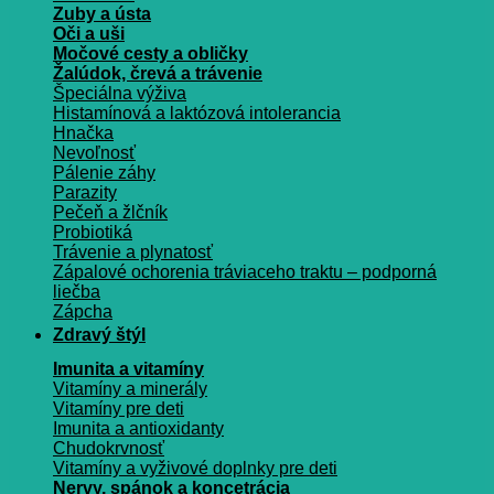
Zuby a ústa
Oči a uši
Močové cesty a obličky
Žalúdok, črevá a trávenie
Špeciálna výživa
Histamínová a laktózová intolerancia
Hnačka
Nevoľnosť
Pálenie záhy
Parazity
Pečeň a žlčník
Probiotiká
Trávenie a plynatosť
Zápalové ochorenia tráviaceho traktu – podporná
liečba
Zápcha
Zdravý štýl
Imunita a vitamíny
Vitamíny a minerály
Vitamíny pre deti
Imunita a antioxidanty
Chudokrvnosť
Vitamíny a vyživové doplnky pre deti
Nervy, spánok a koncetrácia