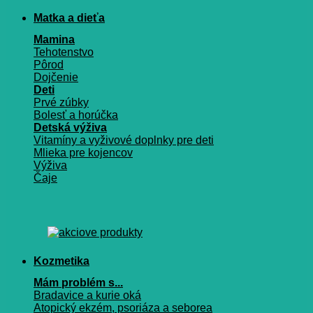
Matka a dieťa
Mamina
Tehotenstvo
Pôrod
Dojčenie
Deti
Prvé zúbky
Bolesť a horúčka
Detská výživa
Vitamíny a vyživové doplnky pre deti
Mlieka pre kojencov
Výživa
Čaje
Kozmetika
Mám problém s...
Bradavice a kurie oká
Atopický ekzém, psoriáza a seborea