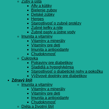
Zuby a ústa
Afty a kútiky
Bielenie zubov
Detské zúbky
Herpes
Starostlivosť o zubné protézy
Zubné kefky a nite
Zubné pasty a ústne vody
Imunita a vitamíny
Vitamíny a minerály
Vitamíny pre deti
Imunita a antioxidanty
Chudokrvnosť
Cukrovka
Potraviny pre diabetikov
Sladidlá a hypoglykémia
Starostlivosť o diabetické nohy a pokožku
Výživové doplnky pre diabetikov
Zdravý štýl
Imunita a vitamíny
Vitamíny a minerály
Vitamíny pre deti
Imunita a antioxidanty
Chudokrvnosť
Diéta a životný štýl