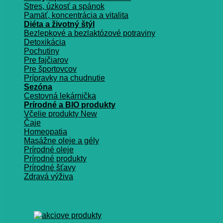
Stres, úzkosť a spánok
Pamäť, koncentrácia a vitalita
Diéta a životný štýl
Bezlepkové a bezlaktózové potraviny
Detoxikácia
Pochutiny
Pre fajčiarov
Pre športovcov
Prípravky na chudnutie
Sezóna
Cestovná lekárnička
Prírodné a BIO produkty
Včelie produkty
Čaje
Homeopatia
Masážne oleje a gély
Prírodné oleje
Prírodné produkty
Prírodné šťavy
Zdravá výživa