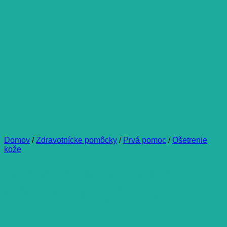
Domov
/
Zdravotnícke pomôcky
/
Prvá pomoc
/
Ošetrenie
kože
Sudocrem MULTI-EXPERT
krém ochranný 125 g