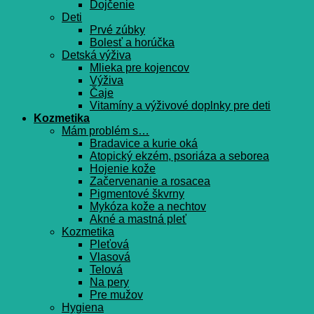
Dojčenie
Deti
Prvé zúbky
Bolesť a horúčka
Detská výživa
Mlieka pre kojencov
Výživa
Čaje
Vitamíny a výživové doplnky pre deti
Kozmetika
Mám problém s…
Bradavice a kurie oká
Atopický ekzém, psoriáza a seborea
Hojenie kože
Začervenanie a rosacea
Pigmentové škvrny
Mykóza kože a nechtov
Akné a mastná pleť
Kozmetika
Pleťová
Vlasová
Telová
Na pery
Pre mužov
Hygiena