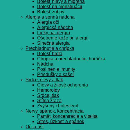
Bolesť hlavy a migréna
Bolesť pri menštruácii
Bolesť zubov
Alergia a senná nádcha
Alergia očí
Alergická nádcha
Lieky na alergiu
Ošetrenie kože pri alergii
Slnečná alergia
Prechladnutie a chrípka
Bolesť hrdla
Chrípka a prechladnutie, horúčka
Nádcha
Posilnenie imunity
Priedušky a kašeľ
Srdce, cievy a tlak
Cievy a žilové ochorenia
Hemoroidy
Srdce, tlak
Štítna žľaza
Zvýšený cholesterol
Nervy, spánok, koncentrácia
Pamät, koncentrácia a vitalita
Stres, úzkosť a spánok
Oči a uši