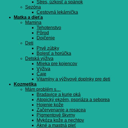
Stres, úzkosť a spánok
Sezóna
Cestovná lekárnička
Matka a dieťa
Mamina
Tehotenstvo
Pôrod
Dojčenie
Deti
Prvé zúbky
Bolesť a horúčka
Detská výživa
Mlieka pre kojencov
Výživa
Čaje
Vitamíny a výživové doplnky pre deti
Kozmetika
Mám problém s…
Bradavice a kurie oká
Atopický ekzém, psoriáza a seborea
Hojenie kože
Začervenanie a rosacea
Pigmentové škvrny
Mykóza kože a nechtov
Akné a mastná pleť