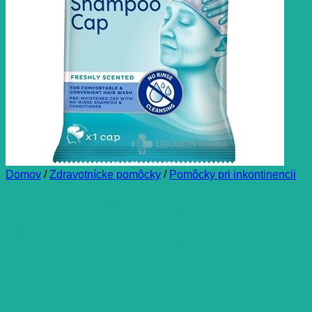
Domov
/
Zdravotnícke pomôcky
/
Pomôcky pri inkontinencii
TENA Čiapka na umývanie
vlasov shampoo cap