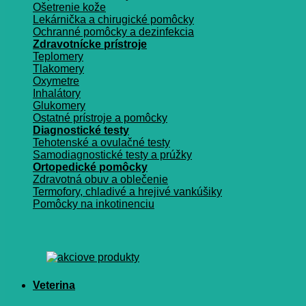
Ošetrenie kože
Lekárnička a chirugické pomôcky
Ochranné pomôcky a dezinfekcia
Zdravotnícke prístroje
Teplomery
Tlakomery
Oxymetre
Inhalátory
Glukomery
Ostatné prístroje a pomôcky
Diagnostické testy
Tehotenské a ovulačné testy
Samodiagnostické testy a prúžky
Ortopedické pomôcky
Zdravotná obuv a oblečenie
Termofory, chladivé a hrejivé vankúšiky
Pomôcky na inkotinenciu
Veterina