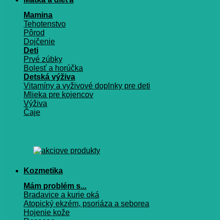
Mamina
Tehotenstvo
Pôrod
Dojčenie
Deti
Prvé zúbky
Bolesť a horúčka
Detská výživa
Vitamíny a vyživové doplnky pre deti
Mlieka pre kojencov
Výživa
Čaje
Kozmetika
Mám problém s...
Bradavice a kurie oká
Atopický ekzém, psoriáza a seborea
Hojenie kože