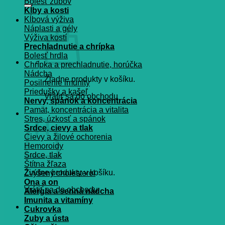
Bolesť zubov
Kĺby a kosti
Kĺbová výživa
Náplasti a gély
Výživa kostí
Prechladnutie a chrípka
Bolesť hrdla
Chrípka a prechladnutie, horúčka
Nádcha
Žiadne produkty v košíku.
Posilnenie imunity
Priedušky a kašeľ
Vrátiť sa do obchodu
Nervy, spánok a koncentrácia
Pamät, koncentrácia a vitalita
Košík
Stres, úzkosť a spánok
Srdce, cievy a tlak
Cievy a žilové ochorenia
Hemoroidy
Srdce, tlak
Štítna žľaza
Žiadne produkty v košíku.
Zvýšený cholesterol
Ona a on
Vrátiť sa do obchodu
Alergia a senná nádcha
Imunita a vitamíny
Cukrovka
Zuby a ústa