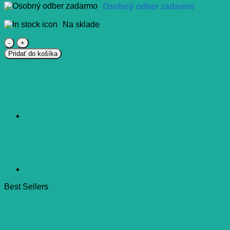
Osobný odber zadarmo
Na sklade
množstvo
TENA
Pridať do košíka
Čiapka
na
umývanie
vlasov
shampoo
cap
Best Sellers