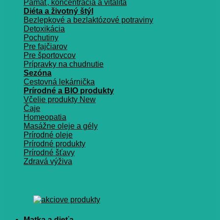
Pamäť, koncentrácia a vitalita
Diéta a životný štýl
Bezlepkové a bezlaktózové potraviny
Detoxikácia
Pochutiny
Pre fajčiarov
Pre športovcov
Prípravky na chudnutie
Sezóna
Cestovná lekárnička
Prírodné a BIO produkty
Včelie produkty
Čaje
Homeopatia
Masážne oleje a gély
Prírodné oleje
Prírodné produkty
Prírodné šťavy
Zdravá výživa
Matka a dieťa