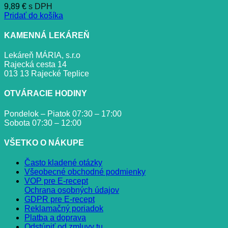
9,89
€
s DPH
Pridať do košíka
KAMENNÁ LEKÁREŇ
Lekáreň MÁRIA, s.r.o
Rajecká cesta 14
013 13 Rajecké Teplice
OTVÁRACIE HODINY
Pondelok – Piatok 07:30 – 17:00
Sobota 07:30 – 12:00
VŠETKO O NÁKUPE
Často kladené otázky
Všeobecné obchodné podmienky
VOP pre E-recept
Ochrana osobných údajov
GDPR pre E-recept
Reklamačný poriadok
Platba a doprava
Odstúpiť od zmluvy tu