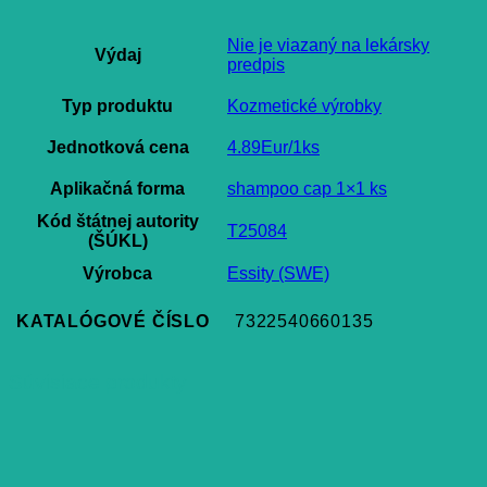
Nie je viazaný na lekársky
Výdaj
predpis
Typ produktu
Kozmetické výrobky
Jednotková cena
4.89Eur/1ks
Aplikačná forma
shampoo cap 1×1 ks
Kód štátnej autority
T25084
(ŠÚKL)
Výrobca
Essity (SWE)
KATALÓGOVÉ ČÍSLO
7322540660135
Súvisiace produkty