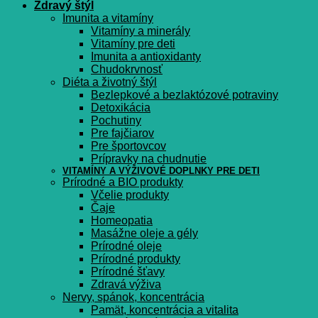
Zdravý štýl
Imunita a vitamíny
Vitamíny a minerály
Vitamíny pre deti
Imunita a antioxidanty
Chudokrvnosť
Diéta a životný štýl
Bezlepkové a bezlaktózové potraviny
Detoxikácia
Pochutiny
Pre fajčiarov
Pre športovcov
Prípravky na chudnutie
VITAMÍNY A VÝŽIVOVÉ DOPLNKY PRE DETI
Prírodné a BIO produkty
Včelie produkty
Čaje
Homeopatia
Masážne oleje a gély
Prírodné oleje
Prírodné produkty
Prírodné šťavy
Zdravá výživa
Nervy, spánok, koncentrácia
Pamät, koncentrácia a vitalita