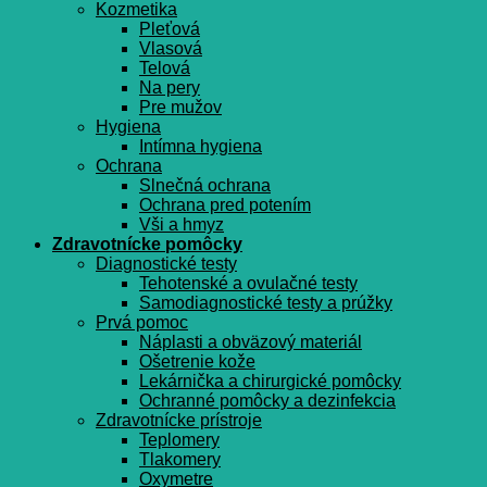
Kozmetika
Pleťová
Vlasová
Telová
Na pery
Pre mužov
Hygiena
Intímna hygiena
Ochrana
Slnečná ochrana
Ochrana pred potením
Vši a hmyz
Zdravotnícke pomôcky
Diagnostické testy
Tehotenské a ovulačné testy
Samodiagnostické testy a prúžky
Prvá pomoc
Náplasti a obväzový materiál
Ošetrenie kože
Lekárnička a chirurgické pomôcky
Ochranné pomôcky a dezinfekcia
Zdravotnícke prístroje
Teplomery
Tlakomery
Oxymetre