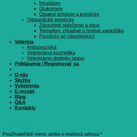
Inhalátory
Glukomery
Ostatné prístroje a pomôcky
Ortopedické pomôcky
Zdravotné oblečenie a obuv
Termofory, chladivé a hrejivé vankúšiky
Pomôcky pri inkontinencii
Veterina
Antiparazitiká
Veterinárna kozmetika
Veterinárne doplnky stravy
Prihlásenie / Registrovať sa
O nás
Služby
Vyšetrenia
E-recept
Blog
Q&A
Kontakty
Prihlásenie
Povinné
Používateľské meno alebo e-mailová adresa
*