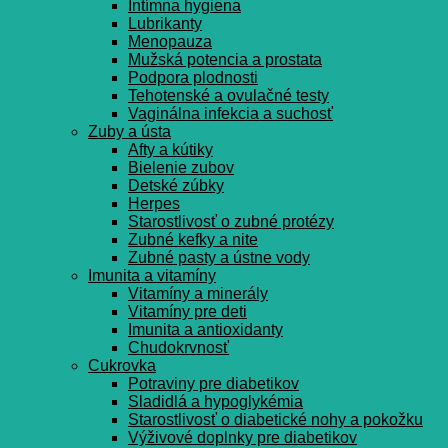
Intímna hygiena
Lubrikanty
Menopauza
Mužská potencia a prostata
Podpora plodnosti
Tehotenské a ovulačné testy
Vaginálna infekcia a suchosť
Zuby a ústa
Afty a kútiky
Bielenie zubov
Detské zúbky
Herpes
Starostlivosť o zubné protézy
Zubné kefky a nite
Zubné pasty a ústne vody
Imunita a vitamíny
Vitamíny a minerály
Vitamíny pre deti
Imunita a antioxidanty
Chudokrvnosť
Cukrovka
Potraviny pre diabetikov
Sladidlá a hypoglykémia
Starostlivosť o diabetické nohy a pokožku
Výživové doplnky pre diabetikov