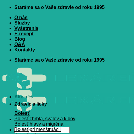
Skip
Staráme sa o Vaše zdravie od roku 1995
to
O nás
content
Služby
Vyšetrenia
E-recept
Blog
Q&A
Kontakty
Staráme sa o Vaše zdravie od roku 1995
Akcia %
Zdravie a lieky
Bolesť
Bolesť chrbta, svalov a kĺbov
Bolesť hlavy a migréna
Hľadať:
Bolesť pri menštruácii