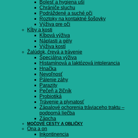
Bolesť a hygiena uší
Chrániče sluchu
Podráždené a suché oči
Roztoky na kontaktné šošovky
Výživa pre oči
Kĺby a kosti
Kĺbová výživa
Náplasti a gély
Výživa kostí
Žalúdok, črevá a trávenie
Špeciálna výživa
Histamínová a laktózová intolerancia
Hnačka
Nevoľnosť
Pálenie záhy
Parazity
Pečeň a žlčník
Probiotiká
Trávenie a plynatosť
Zápalové ochorenia tráviaceho traktu –
podporná liečba
Zápcha
MOČOVÉ CESTY A OBLIČKY
Ona a on
Inkontinencia