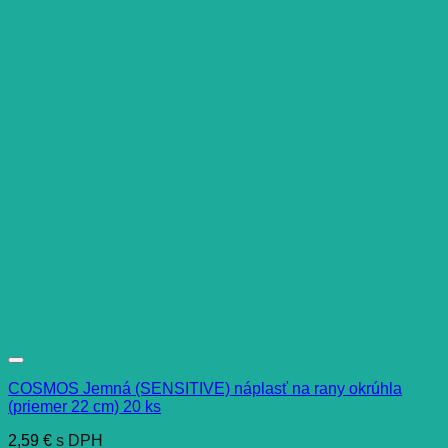
COSMOS Jemná (SENSITIVE) náplasť na rany okrúhla
(priemer 22 cm) 20 ks
2,59
€
s DPH