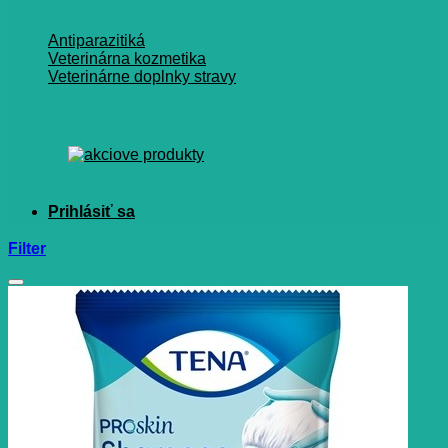
Antiparazitiká
Veterinárna kozmetika
Veterinárne doplnky stravy
Filter