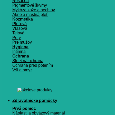
Rosacea
Pigmentové škvrny
Mykóza kože a nechtov
Akné a mastná pleť
Kozmetika
Pleťová
Vlasová
Telová
Pery
Pre mužov
Hygiena
Intímna
Ochrana
Slnečná ochrana
Ochrana pred potením
Vši a hmyz
Zdravotnícke pomôcky
Prvá pomoc
Náplasti a obväzový materiál