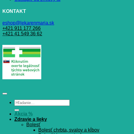
KONTAKT
eshop@lekarenmaria.sk
+421 911 177 266
+421 41 549 36 62
Hľadať:
Akcia %
Zdravie a lieky
Bolesť
Bolesť chrbta, svalov a kĺbov