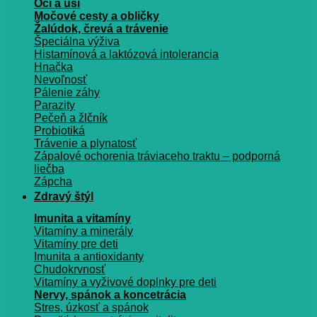
Oči a uši
Močové cesty a obličky
Žalúdok, črevá a trávenie
Špeciálna výživa
Histamínová a laktózová intolerancia
Hnačka
Nevoľnosť
Pálenie záhy
Parazity
Pečeň a žlčník
Probiotiká
Trávenie a plynatosť
Zápalové ochorenia tráviaceho traktu – podporná
liečba
Zápcha
Zdravý štýl
Imunita a vitamíny
Vitamíny a minerály
Vitamíny pre deti
Imunita a antioxidanty
Chudokrvnosť
Vitamíny a vyživové doplnky pre deti
Nervy, spánok a koncetrácia
Stres, úzkosť a spánok