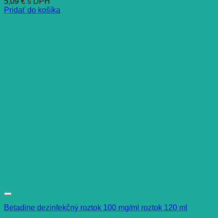
5,09
€
s DPH
Pridať do košíka
Betadine dezinfekčný roztok 100 mg/ml roztok 120 ml