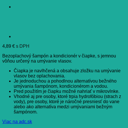
4,89
€
s DPH
Bezoplachový šampón a kondicionér v čiapke, s jemnou
vôňou určený na umývanie vlasov.
Čiapka je navlhčená a obsahuje zložku na umývanie
vlasov bez oplachovania.
Je jednoduchou a pohodlnou alternatívou bežného
umývania šampónom, kondicionérom a vodou.
Pred použitím je čiapku možné nahriať v mikrovlnke.
Vhodné aj pre osoby, ktoré trpia hydrofóbiou (strach z
vody), pre osoby, ktoré je náročné presniesť do vane
alebo ako alternatíva medzi umývaniami bežným
šampónom.
Viac na adc.sk