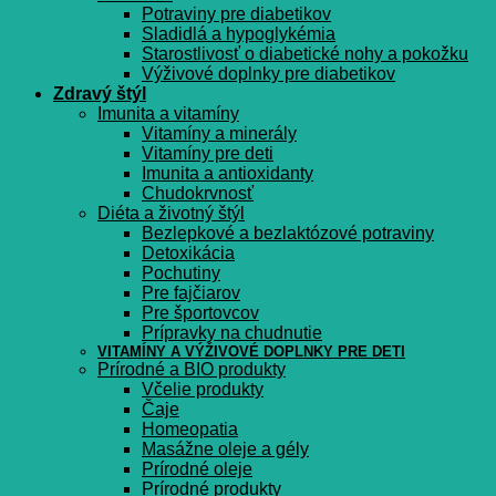
Potraviny pre diabetikov
Sladidlá a hypoglykémia
Starostlivosť o diabetické nohy a pokožku
Výživové doplnky pre diabetikov
Zdravý štýl
Imunita a vitamíny
Vitamíny a minerály
Vitamíny pre deti
Imunita a antioxidanty
Chudokrvnosť
Diéta a životný štýl
Bezlepkové a bezlaktózové potraviny
Detoxikácia
Pochutiny
Pre fajčiarov
Pre športovcov
Prípravky na chudnutie
VITAMÍNY A VÝŽIVOVÉ DOPLNKY PRE DETI
Prírodné a BIO produkty
Včelie produkty
Čaje
Homeopatia
Masážne oleje a gély
Prírodné oleje
Prírodné produkty