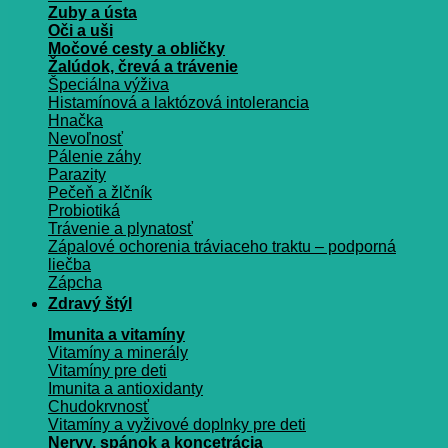
Zuby a ústa
Oči a uši
Močové cesty a obličky
Žalúdok, črevá a trávenie
Špeciálna výživa
Histamínová a laktózová intolerancia
Hnačka
Nevoľnosť
Pálenie záhy
Parazity
Pečeň a žlčník
Probiotiká
Trávenie a plynatosť
Zápalové ochorenia tráviaceho traktu – podporná
liečba
Zápcha
Zdravý štýl
Imunita a vitamíny
Vitamíny a minerály
Vitamíny pre deti
Imunita a antioxidanty
Chudokrvnosť
Vitamíny a vyživové doplnky pre deti
Nervy, spánok a koncetrácia