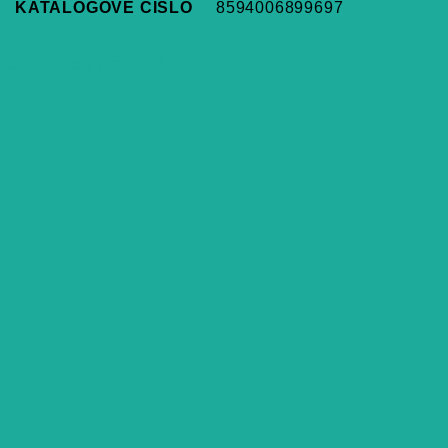
KATALÓGOVÉ ČÍSLO
8594006899697
Súvisiace produkty