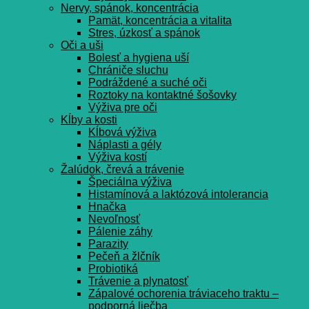
Nervy, spánok, koncentrácia
Pamät, koncentrácia a vitalita
Stres, úzkosť a spánok
Oči a uši
Bolesť a hygiena uší
Chrániče sluchu
Podráždené a suché oči
Roztoky na kontaktné šošovky
Výživa pre oči
Kĺby a kosti
Kĺbová výživa
Náplasti a gély
Výživa kostí
Žalúdok, črevá a trávenie
Špeciálna výživa
Histamínová a laktózová intolerancia
Hnačka
Nevoľnosť
Pálenie záhy
Parazity
Pečeň a žlčník
Probiotiká
Trávenie a plynatosť
Zápalové ochorenia tráviaceho traktu –
podporná liečba