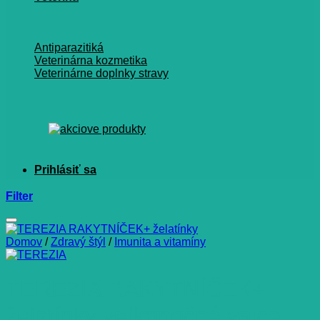
Antiparazitiká
Veterinárna kozmetika
Veterinárne doplnky stravy
Filter
Domov
/
Zdravý štýl
/
Imunita a vitamíny
TEREZIA RAKYTNÍČEK+
želatínky veľkonočné vajce –