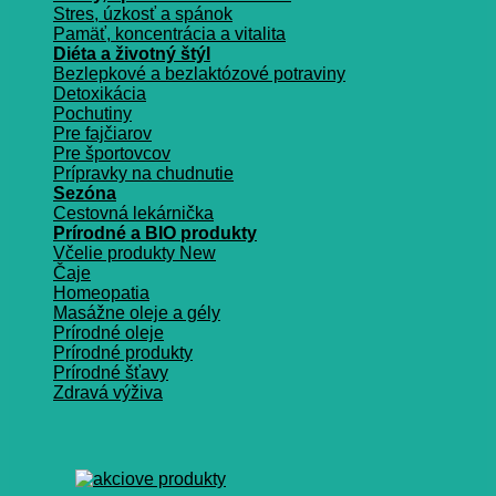
Stres, úzkosť a spánok
Pamäť, koncentrácia a vitalita
Diéta a životný štýl
Bezlepkové a bezlaktózové potraviny
Detoxikácia
Pochutiny
Pre fajčiarov
Pre športovcov
Prípravky na chudnutie
Sezóna
Cestovná lekárnička
Prírodné a BIO produkty
Včelie produkty
Čaje
Homeopatia
Masážne oleje a gély
Prírodné oleje
Prírodné produkty
Prírodné šťavy
Zdravá výživa