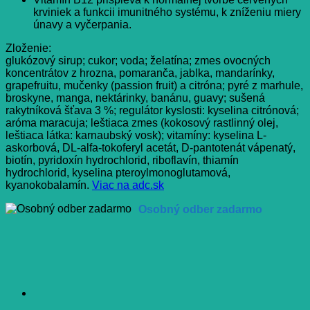
krviniek a funkcii imunitného systému, k zníženiu miery
únavy a vyčerpania.
Zloženie:
glukózový sirup; cukor; voda; želatína; zmes ovocných
koncentrátov z hrozna, pomaranča, jablka, mandarínky,
grapefruitu, mučenky (passion fruit) a citróna; pyré z marhule,
broskyne, manga, nektárinky, banánu, guavy; sušená
rakytníková šťava 3 %; regulátor kyslosti: kyselina citrónová;
aróma maracuja; leštiaca zmes (kokosový rastlinný olej,
leštiaca látka: karnaubský vosk); vitamíny: kyselina L-
askorbová, DL-alfa-tokoferyl acetát, D-pantotenát vápenatý,
biotín, pyridoxín hydrochlorid, riboflavín, thiamín
hydrochlorid, kyselina pteroylmonoglutamová,
kyanokobalamín.
Viac na adc.sk
Osobný odber zadarmo