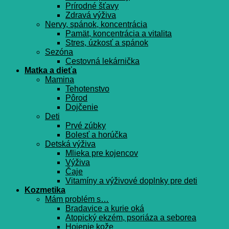
Prírodné šťavy
Zdravá výživa
Nervy, spánok, koncentrácia
Pamät, koncentrácia a vitalita
Stres, úzkosť a spánok
Sezóna
Cestovná lekárnička
Matka a dieťa
Mamina
Tehotenstvo
Pôrod
Dojčenie
Deti
Prvé zúbky
Bolesť a horúčka
Detská výživa
Mlieka pre kojencov
Výživa
Čaje
Vitamíny a výživové doplnky pre deti
Kozmetika
Mám problém s…
Bradavice a kurie oká
Atopický ekzém, psoriáza a seborea
Hojenie kože