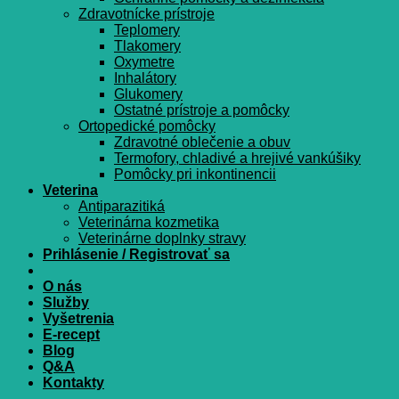
Zdravotnícke prístroje
Teplomery
Tlakomery
Oxymetre
Inhalátory
Glukomery
Ostatné prístroje a pomôcky
Ortopedické pomôcky
Zdravotné oblečenie a obuv
Termofory, chladivé a hrejivé vankúšiky
Pomôcky pri inkontinencii
Veterina
Antiparazitiká
Veterinárna kozmetika
Veterinárne doplnky stravy
Prihlásenie / Registrovať sa
O nás
Služby
Vyšetrenia
E-recept
Blog
Q&A
Kontakty