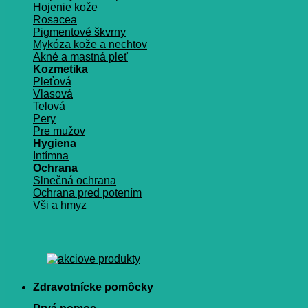
Hojenie kože
Rosacea
Pigmentové škvrny
Mykóza kože a nechtov
Akné a mastná pleť
Kozmetika
Pleťová
Vlasová
Telová
Pery
Pre mužov
Hygiena
Intímna
Ochrana
Slnečná ochrana
Ochrana pred potením
Vši a hmyz
Zdravotnícke pomôcky