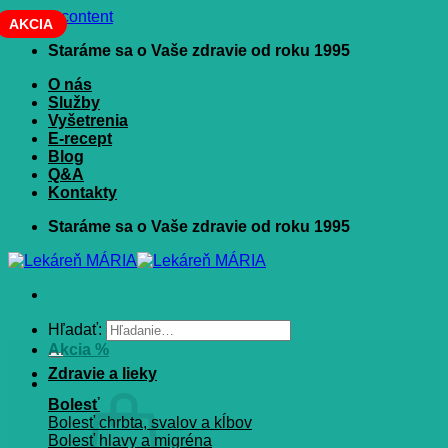
Skip to content
AKCIA
Staráme sa o Vaše zdravie od roku 1995
O nás
Služby
Vyšetrenia
E-recept
Blog
Q&A
Kontakty
Staráme sa o Vaše zdravie od roku 1995
Hľadať:
Akcia %
Zdravie a lieky
Bolesť
Bolesť chrbta, svalov a kĺbov
Bolesť hlavy a migréna