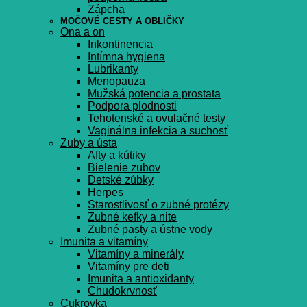
Zápcha
MOČOVÉ CESTY A OBLIČKY
Ona a on
Inkontinencia
Intímna hygiena
Lubrikanty
Menopauza
Mužská potencia a prostata
Podpora plodnosti
Tehotenské a ovulačné testy
Vaginálna infekcia a suchosť
Zuby a ústa
Afty a kútiky
Bielenie zubov
Detské zúbky
Herpes
Starostlivosť o zubné protézy
Zubné kefky a nite
Zubné pasty a ústne vody
Imunita a vitamíny
Vitamíny a minerály
Vitamíny pre deti
Imunita a antioxidanty
Chudokrvnosť
Cukrovka