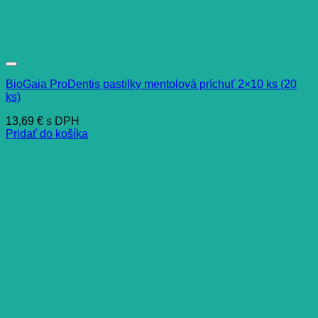
BioGaia ProDentis pastilky mentolová príchuť 2×10 ks (20
ks)
13,69
€
s DPH
Pridať do košíka