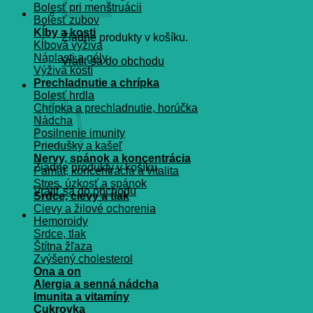
Bolesť pri menštruácii
Bolesť zubov
Kĺby a kosti
Žiadne produkty v košíku.
Kĺbová výživa
Náplasti a gély
Vrátiť sa do obchodu
Výživa kostí
Prechladnutie a chrípka
Košík
Bolesť hrdla
Chrípka a prechladnutie, horúčka
Nádcha
Posilnenie imunity
Priedušky a kašeľ
Nervy, spánok a koncentrácia
Žiadne produkty v košíku.
Pamät, koncentrácia a vitalita
Stres, úzkosť a spánok
Vrátiť sa do obchodu
Srdce, cievy a tlak
Cievy a žilové ochorenia
Hemoroidy
Srdce, tlak
Štítna žľaza
Zvýšený cholesterol
Ona a on
Alergia a senná nádcha
Imunita a vitamíny
Cukrovka