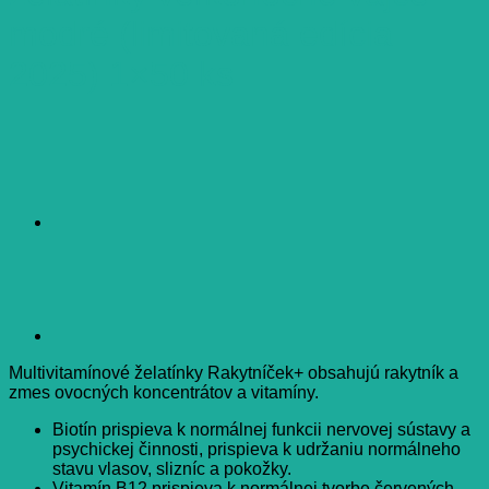
modré (limitovaná edícia
2025) 1×50 ks
Multivitamínové želatínky Rakytníček+ obsahujú rakytník a
zmes ovocných koncentrátov a vitamíny.
Biotín prispieva k normálnej funkcii nervovej sústavy a
psychickej činnosti, prispieva k udržaniu normálneho
stavu vlasov, slizníc a pokožky.
Vitamín B12 prispieva k normálnej tvorbe červených