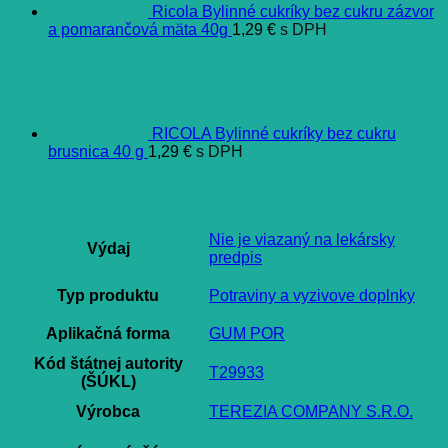
Ricola Bylinné cukríky bez cukru zázvor
a pomarančová mäta 40g
1,29
€
s DPH
RICOLA Bylinné cukríky bez cukru
brusnica 40 g
1,29
€
s DPH
Ďalšie informácie
Nie je viazaný na lekársky
Výdaj
predpis
Typ produktu
Potraviny a vyzivove doplnky
Aplikačná forma
GUM POR
Kód štátnej autority
T29933
(ŠÚKL)
Výrobca
TEREZIA COMPANY S.R.O.