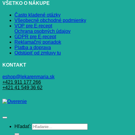
VŠETKO O NÁKUPE
Často kladené otázky
Všeobecné obchodné podmienky
VOP pre E-recept
Ochrana osobných údajov
GDPR pre E-recept
Reklamačný poriadok
Platba a doprava
Odstúpiť od zmluvy tu
KONTAKT
eshop@lekarenmaria.sk
+421 911 177 266
+421 41 549 36 62
Hľadať: