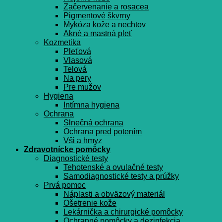
Začervenanie a rosacea
Pigmentové škvrny
Mykóza kože a nechtov
Akné a mastná pleť
Kozmetika
Pleťová
Vlasová
Telová
Na pery
Pre mužov
Hygiena
Intímna hygiena
Ochrana
Slnečná ochrana
Ochrana pred potením
Vši a hmyz
Zdravotnícke pomôcky
Diagnostické testy
Tehotenské a ovulačné testy
Samodiagnostické testy a prúžky
Prvá pomoc
Náplasti a obväzový materiál
Ošetrenie kože
Lekárnička a chirurgické pomôcky
Ochranné pomôcky a dezinfekcia