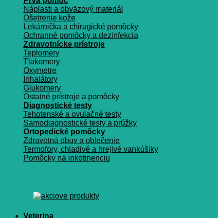
Prvá pomoc
Náplasti a obväzový materiál
Ošetrenie kože
Lekárnička a chirugické pomôcky
Ochranné pomôcky a dezinfekcia
Zdravotnícke prístroje
Teplomery
Tlakomery
Oxymetre
Inhalátory
Glukomery
Ostatné prístroje a pomôcky
Diagnostické testy
Tehotenské a ovulačné testy
Samodiagnostické testy a prúžky
Ortopedické pomôcky
Zdravotná obuv a oblečenie
Termofory, chladivé a hrejivé vankúšiky
Pomôcky na inkotinenciu
Veterina