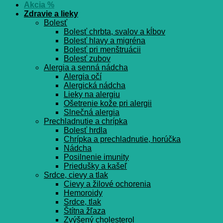
Akcia %
Zdravie a lieky
Bolesť
Bolesť chrbta, svalov a kĺbov
Bolesť hlavy a migréna
Bolesť pri menštruácii
Bolesť zubov
Alergia a senná nádcha
Alergia očí
Alergická nádcha
Lieky na alergiu
Ošetrenie kože pri alergii
Slnečná alergia
Prechladnutie a chrípka
Bolesť hrdla
Chrípka a prechladnutie, horúčka
Nádcha
Posilnenie imunity
Priedušky a kašeľ
Srdce, cievy a tlak
Cievy a žilové ochorenia
Hemoroidy
Srdce, tlak
Štítna žľaza
Zvýšený cholesterol