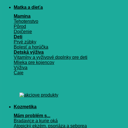
Matka a dieťa
Mamina
Tehotenstvo
Pôrod
Dojčenie
Deti
Prvé zúbky
Bolesť a horúčka
Detská výživa
Vitamíny a vyživové doplnky pre deti
Mlieka pre kojencov
Výživa
Čaje
Kozmetika
Mám problém s...
Bradavice a kurie oká
Atopický ekzém, psoriáza a seborea