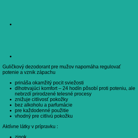
Guličkový dezodorant pre mužov napomáha regulovať
potenie a vznik zápachu
prináša okamžitý pocit sviežosti
dlhotrvajúci komfort – 24 hodín pôsobí proti poteniu, ale
nebrzdí prirodzené telesné procesy
znižuje citlivosť pokožky
bez alkoholu a parfumácie
pre každodenné použitie
vhodný pre citlivú pokožku
Aktívne látky v prípravku :
zinok