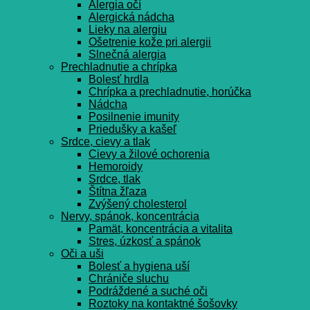
Alergia očí
Alergická nádcha
Lieky na alergiu
Ošetrenie kože pri alergii
Slnečná alergia
Prechladnutie a chrípka
Bolesť hrdla
Chrípka a prechladnutie, horúčka
Nádcha
Posilnenie imunity
Priedušky a kašeľ
Srdce, cievy a tlak
Cievy a žilové ochorenia
Hemoroidy
Srdce, tlak
Štítna žľaza
Zvýšený cholesterol
Nervy, spánok, koncentrácia
Pamät, koncentrácia a vitalita
Stres, úzkosť a spánok
Oči a uši
Bolesť a hygiena uší
Chrániče sluchu
Podráždené a suché oči
Roztoky na kontaktné šošovky