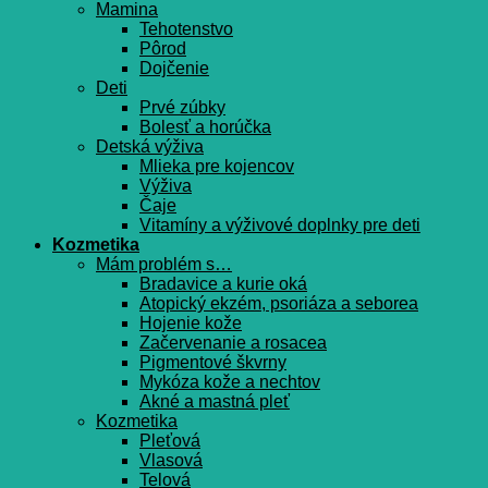
Mamina
Tehotenstvo
Pôrod
Dojčenie
Deti
Prvé zúbky
Bolesť a horúčka
Detská výživa
Mlieka pre kojencov
Výživa
Čaje
Vitamíny a výživové doplnky pre deti
Kozmetika
Mám problém s…
Bradavice a kurie oká
Atopický ekzém, psoriáza a seborea
Hojenie kože
Začervenanie a rosacea
Pigmentové škvrny
Mykóza kože a nechtov
Akné a mastná pleť
Kozmetika
Pleťová
Vlasová
Telová