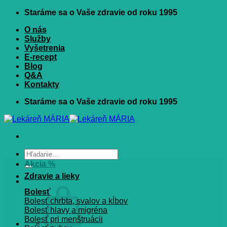
Skip
Staráme sa o Vaše zdravie od roku 1995
to
O nás
content
Služby
Vyšetrenia
E-recept
Blog
Q&A
Kontakty
Staráme sa o Vaše zdravie od roku 1995
Hľadať:
Akcia %
Zdravie a lieky
Bolesť
Bolesť chrbta, svalov a kĺbov
Bolesť hlavy a migréna
Bolesť pri menštruácii