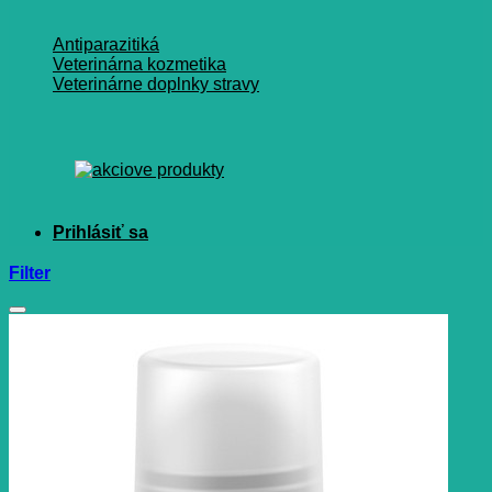
Antiparazitiká
Veterinárna kozmetika
Veterinárne doplnky stravy
Filter