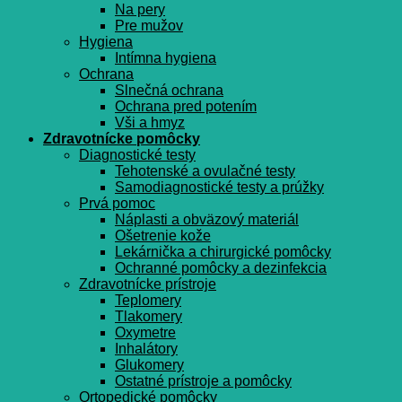
Na pery
Pre mužov
Hygiena
Intímna hygiena
Ochrana
Slnečná ochrana
Ochrana pred potením
Vši a hmyz
Zdravotnícke pomôcky
Diagnostické testy
Tehotenské a ovulačné testy
Samodiagnostické testy a prúžky
Prvá pomoc
Náplasti a obväzový materiál
Ošetrenie kože
Lekárnička a chirurgické pomôcky
Ochranné pomôcky a dezinfekcia
Zdravotnícke prístroje
Teplomery
Tlakomery
Oxymetre
Inhalátory
Glukomery
Ostatné prístroje a pomôcky
Ortopedické pomôcky