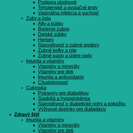
Podpora plodnosti
Tehotenské a ovulačné testy
Vaginálna infekcia a suchosť
Zuby a ústa
Afty a kútiky
Bielenie zubov
Detské zúbky
Herpes
Starostlivosť o zubné protézy
Zubné kefky a nite
Zubné pasty a ústne vody
Imunita a vitamíny
Vitamíny a minerály
Vitamíny pre deti
Imunita a antioxidanty
Chudokrvnosť
Cukrovka
Potraviny pre diabetikov
Sladidlá a hypoglykémia
Starostlivosť o diabetické nohy a pokožku
Výživové doplnky pre diabetikov
Zdravý štýl
Imunita a vitamíny
Vitamíny a minerály
Vitamíny pre deti