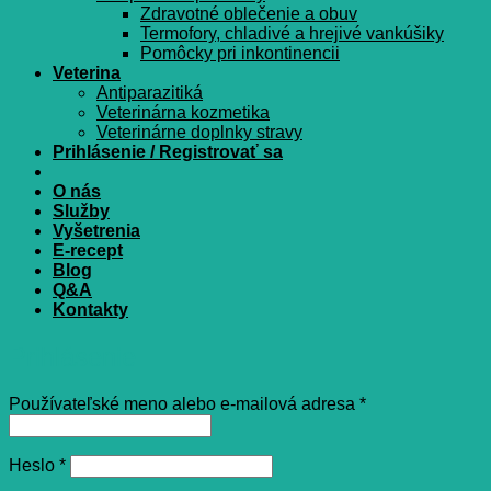
Zdravotné oblečenie a obuv
Termofory, chladivé a hrejivé vankúšiky
Pomôcky pri inkontinencii
Veterina
Antiparazitiká
Veterinárna kozmetika
Veterinárne doplnky stravy
Prihlásenie / Registrovať sa
O nás
Služby
Vyšetrenia
E-recept
Blog
Q&A
Kontakty
Prihlásenie
Povinné
Používateľské meno alebo e-mailová adresa
*
Povinné
Heslo
*