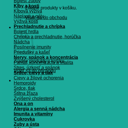
Bolesť zubov
Kĺby a kosti
Žiadne produkty v košíku.
Kĺbová výživa
Náplasti a gély
Vrátiť sa do obchodu
Výživa kostí
Prechladnutie a chrípka
Košík
Bolesť hrdla
Chrípka a prechladnutie, horúčka
Nádcha
Posilnenie imunity
Priedušky a kašeľ
Nervy, spánok a koncentrácia
Žiadne produkty v košíku.
Pamät, koncentrácia a vitalita
Stres, úzkosť a spánok
Vrátiť sa do obchodu
Srdce, cievy a tlak
Cievy a žilové ochorenia
Hemoroidy
Srdce, tlak
Štítna žľaza
Zvýšený cholesterol
Ona a on
Alergia a senná nádcha
Imunita a vitamíny
Cukrovka
Zuby a ústa