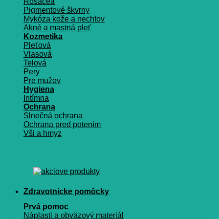
Rosacea
Pigmentové škvrny
Mykóza kože a nechtov
Akné a mastná pleť
Kozmetika
Pleťová
Vlasová
Telová
Pery
Pre mužov
Hygiena
Intímna
Ochrana
Slnečná ochrana
Ochrana pred potením
Vši a hmyz
Zdravotnícke pomôcky
Prvá pomoc
Náplasti a obväzový materiál