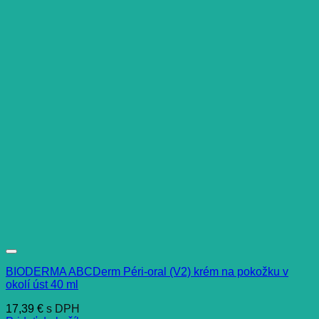
BIODERMA ABCDerm Péri-oral (V2) krém na pokožku v
okolí úst 40 ml
17,39
€
s DPH