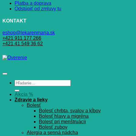
Platba a doprava
Odstúpiť od zmluvy tu
KONTAKT
eshop@lekarenmaria.sk
+421 911 177 266
+421 41 549 36 62
Hľadať:
Akcia %
Zdravie a lieky
Bolesť
Bolesť chrbta, svalov a kĺbov
Bolesť hlavy a migréna
Bolesť pri menštruácii
Bolesť zubov
Alergia a senná nádcha