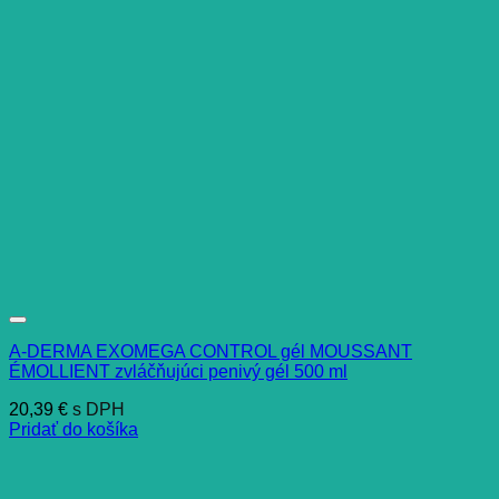
A-DERMA EXOMEGA CONTROL gél MOUSSANT
ÉMOLLIENT zvláčňujúci penivý gél 500 ml
20,39
€
s DPH
Pridať do košíka