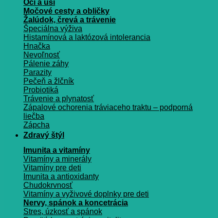
Oči a uši
Močové cesty a obličky
Žalúdok, črevá a trávenie
Špeciálna výživa
Histamínová a laktózová intolerancia
Hnačka
Nevoľnosť
Pálenie záhy
Parazity
Pečeň a žlčník
Probiotiká
Trávenie a plynatosť
Zápalové ochorenia tráviaceho traktu – podporná
liečba
Zápcha
Zdravý štýl
Imunita a vitamíny
Vitamíny a minerály
Vitamíny pre deti
Imunita a antioxidanty
Chudokrvnosť
Vitamíny a vyživové doplnky pre deti
Nervy, spánok a koncetrácia
Stres, úzkosť a spánok