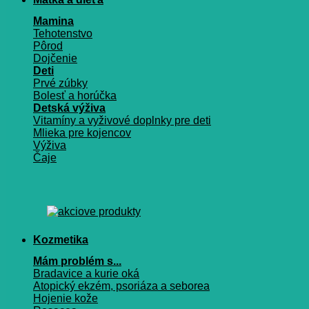
Mamina
Tehotenstvo
Pôrod
Dojčenie
Deti
Prvé zúbky
Bolesť a horúčka
Detská výživa
Vitamíny a vyživové doplnky pre deti
Mlieka pre kojencov
Výživa
Čaje
Kozmetika
Mám problém s...
Bradavice a kurie oká
Atopický ekzém, psoriáza a seborea
Hojenie kože