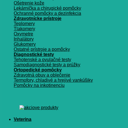
Ošetrenie kože
Lekárnička a chirugické pomôcky
Ochranné pomôcky a dezinfekcia
Zdravotnícke prístroje
Teplomery
Tlakomery
Oxymetre
Inhalátory
Glukomery
Ostatné prístroje a pomôcky
Diagnostické testy
Tehotenské a ovulačné testy
Samodiagnostické testy a prúžky
Ortopedické pomôcky
Zdravotná obuv a oblečenie
Termofory, chladivé a hrejivé vankúšiky
Pomôcky na inkotinenciu
Veterina