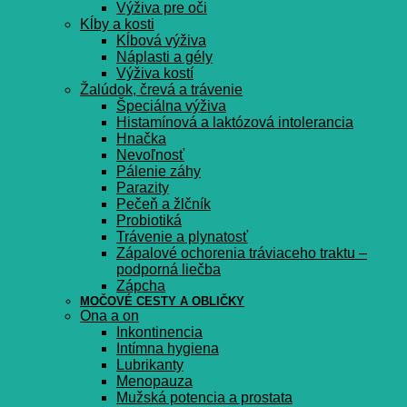
Výživa pre oči
Kĺby a kosti
Kĺbová výživa
Náplasti a gély
Výživa kostí
Žalúdok, črevá a trávenie
Špeciálna výživa
Histamínová a laktózová intolerancia
Hnačka
Nevoľnosť
Pálenie záhy
Parazity
Pečeň a žlčník
Probiotiká
Trávenie a plynatosť
Zápalové ochorenia tráviaceho traktu –
podporná liečba
Zápcha
MOČOVÉ CESTY A OBLIČKY
Ona a on
Inkontinencia
Intímna hygiena
Lubrikanty
Menopauza
Mužská potencia a prostata