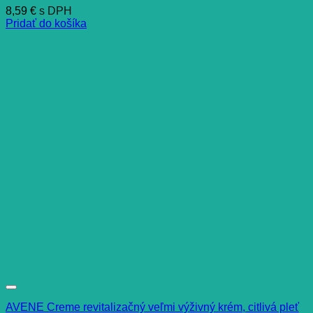
8,59
€
s DPH
Pridať do košíka
AVENE Creme revitalizačný veľmi výživný krém, citlivá pleť