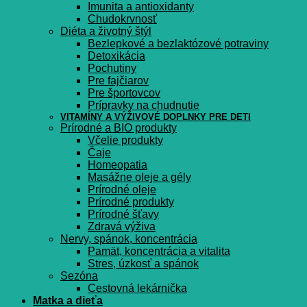
Imunita a antioxidanty
Chudokrvnosť
Diéta a životný štýl
Bezlepkové a bezlaktózové potraviny
Detoxikácia
Pochutiny
Pre fajčiarov
Pre športovcov
Prípravky na chudnutie
VITAMÍNY A VÝŽIVOVÉ DOPLNKY PRE DETI
Prírodné a BIO produkty
Včelie produkty
Čaje
Homeopatia
Masážne oleje a gély
Prírodné oleje
Prírodné produkty
Prírodné šťavy
Zdravá výživa
Nervy, spánok, koncentrácia
Pamät, koncentrácia a vitalita
Stres, úzkosť a spánok
Sezóna
Cestovná lekárnička
Matka a dieťa