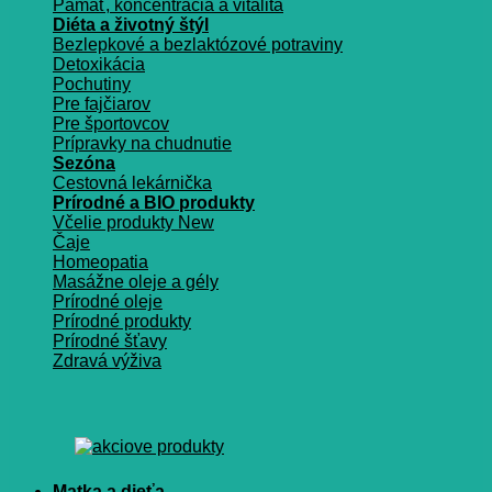
Pamäť, koncentrácia a vitalita
Diéta a životný štýl
Bezlepkové a bezlaktózové potraviny
Detoxikácia
Pochutiny
Pre fajčiarov
Pre športovcov
Prípravky na chudnutie
Sezóna
Cestovná lekárnička
Prírodné a BIO produkty
Včelie produkty
Čaje
Homeopatia
Masážne oleje a gély
Prírodné oleje
Prírodné produkty
Prírodné šťavy
Zdravá výživa
Matka a dieťa