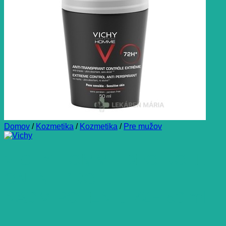
Domov
/
Kozmetika
/
Kozmetika
/
Pre mužov
VICHY HOMME DEO ROLL-
ON INT.PROTI
NADM.POTENIU 72H 50 ml