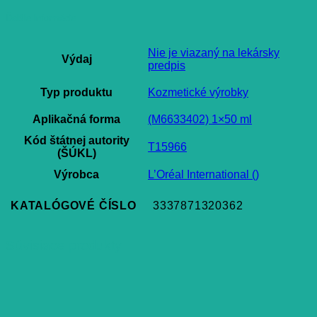
Ďalšie informácie
Nie je viazaný na lekársky
Výdaj
predpis
Typ produktu
Kozmetické výrobky
Aplikačná forma
(M6633402) 1×50 ml
Kód štátnej autority
T15966
(ŠÚKL)
Výrobca
L’Oréal International ()
KATALÓGOVÉ ČÍSLO
3337871320362
Súvisiace produkty