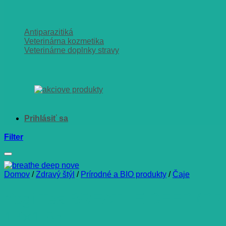
Antiparazitiká
Veterinárna kozmetika
Veterinárne doplnky stravy
Filter
Domov
/
Zdravý štýl
/
Prírodné a BIO produkty
/
Čaje
Yogi Tea BREATHE DEEP (PRIE
17×1,8g