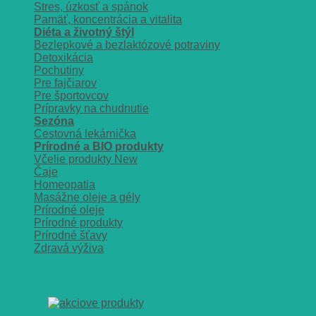
Stres, úzkosť a spánok
Pamäť, koncentrácia a vitalita
Diéta a životný štýl
Bezlepkové a bezlaktózové potraviny
Detoxikácia
Pochutiny
Pre fajčiarov
Pre športovcov
Prípravky na chudnutie
Sezóna
Cestovná lekárnička
Prírodné a BIO produkty
Včelie produkty
Čaje
Homeopatia
Masážne oleje a gély
Prírodné oleje
Prírodné produkty
Prírodné šťavy
Zdravá výživa