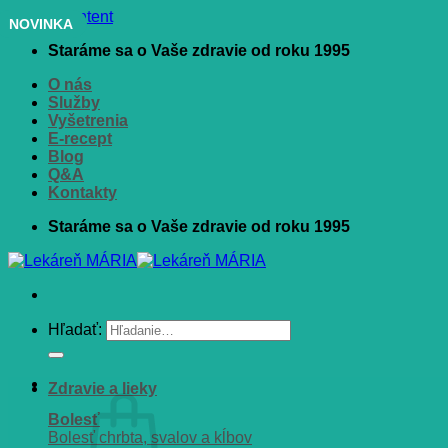
Skip to content
NOVINKA
Staráme sa o Vaše zdravie od roku 1995
O nás
Služby
Vyšetrenia
E-recept
Blog
Q&A
Kontakty
Staráme sa o Vaše zdravie od roku 1995
Hľadať:
Zdravie a lieky
Bolesť
Bolesť chrbta, svalov a kĺbov