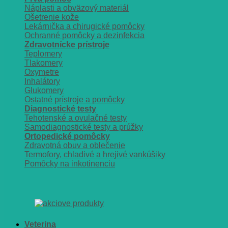
Náplasti a obväzový materiál
Ošetrenie kože
Lekárnička a chirugické pomôcky
Ochranné pomôcky a dezinfekcia
Zdravotnícke prístroje
Teplomery
Tlakomery
Oxymetre
Inhalátory
Glukomery
Ostatné prístroje a pomôcky
Diagnostické testy
Tehotenské a ovulačné testy
Samodiagnostické testy a prúžky
Ortopedické pomôcky
Zdravotná obuv a oblečenie
Termofory, chladivé a hrejivé vankúšiky
Pomôcky na inkotinenciu
Veterina