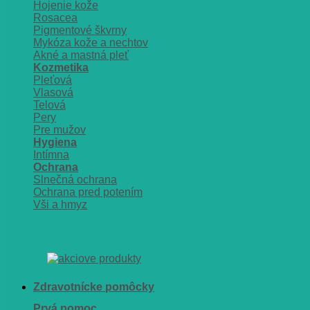
Hojenie kože
Rosacea
Pigmentové škvrny
Mykóza kože a nechtov
Akné a mastná pleť
Kozmetika
Pleťová
Vlasová
Telová
Pery
Pre mužov
Hygiena
Intímna
Ochrana
Slnečná ochrana
Ochrana pred potením
Vši a hmyz
Zdravotnícke pomôcky
Prvá pomoc