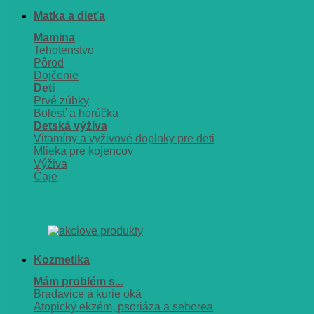
Matka a dieťa
Mamina
Tehotenstvo
Pôrod
Dojčenie
Deti
Prvé zúbky
Bolesť a horúčka
Detská výživa
Vitamíny a vyživové doplnky pre deti
Mlieka pre kojencov
Výživa
Čaje
Kozmetika
Mám problém s...
Bradavice a kurie oká
Atopický ekzém, psoriáza a seborea