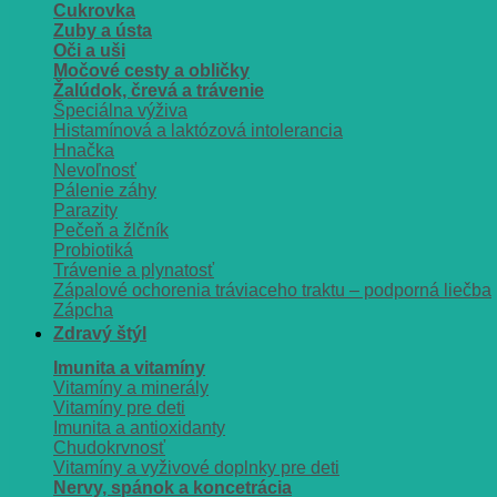
Cukrovka
Zuby a ústa
Oči a uši
Močové cesty a obličky
Žalúdok, črevá a trávenie
Špeciálna výživa
Histamínová a laktózová intolerancia
Hnačka
Nevoľnosť
Pálenie záhy
Parazity
Pečeň a žlčník
Probiotiká
Trávenie a plynatosť
Zápalové ochorenia tráviaceho traktu – podporná liečba
Zápcha
Zdravý štýl
Imunita a vitamíny
Vitamíny a minerály
Vitamíny pre deti
Imunita a antioxidanty
Chudokrvnosť
Vitamíny a vyživové doplnky pre deti
Nervy, spánok a koncetrácia