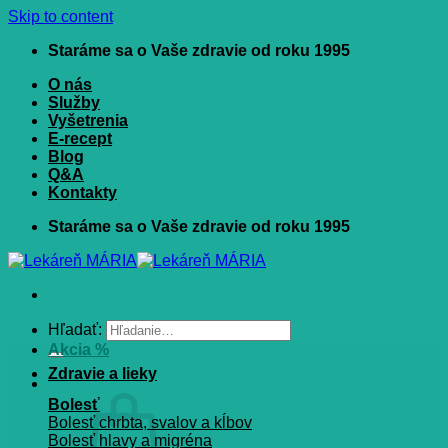
Skip to content
Staráme sa o Vaše zdravie od roku 1995
O nás
Služby
Vyšetrenia
E-recept
Blog
Q&A
Kontakty
Staráme sa o Vaše zdravie od roku 1995
Hľadať:
Akcia %
Zdravie a lieky
Bolesť
Bolesť chrbta, svalov a kĺbov
Bolesť hlavy a migréna