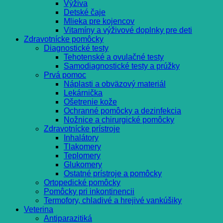
Výživa
Detské čaje
Mlieka pre kojencov
Vitamíny a výživové doplnky pre deti
Zdravotnícke pomôcky
Diagnostické testy
Tehotenské a ovulačné testy
Samodiagnostické testy a prúžky
Prvá pomoc
Náplasti a obväzový materiál
Lekárnička
Ošetrenie kože
Ochranné pomôcky a dezinfekcia
Nožnice a chirurgické pomôcky
Zdravotnícke prístroje
Inhalátory
Tlakomery
Teplomery
Glukomery
Ostatné prístroje a pomôcky
Ortopedické pomôcky
Pomôcky pri inkontinencii
Termofory, chladivé a hrejivé vankúšiky
Veterina
Antiparazitiká