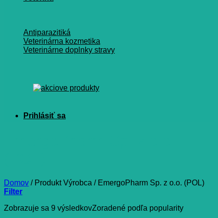
Antiparazitiká
Veterinárna kozmetika
Veterinárne doplnky stravy
EmergoPharm Sp. z o.o.
(POL)
Domov
/
Produkt Výrobca
/
EmergoPharm Sp. z o.o. (POL)
Filter
Zobrazuje sa 9 výsledkov
Zoradené podľa popularity