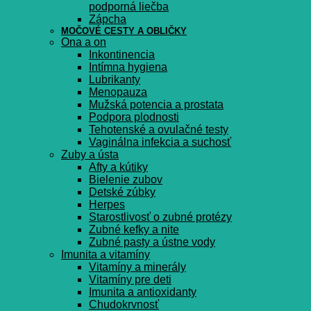
podporná liečba
Zápcha
MOČOVÉ CESTY A OBLIČKY
Ona a on
Inkontinencia
Intímna hygiena
Lubrikanty
Menopauza
Mužská potencia a prostata
Podpora plodnosti
Tehotenské a ovulačné testy
Vaginálna infekcia a suchosť
Zuby a ústa
Afty a kútiky
Bielenie zubov
Detské zúbky
Herpes
Starostlivosť o zubné protézy
Zubné kefky a nite
Zubné pasty a ústne vody
Imunita a vitamíny
Vitamíny a minerály
Vitamíny pre deti
Imunita a antioxidanty
Chudokrvnosť