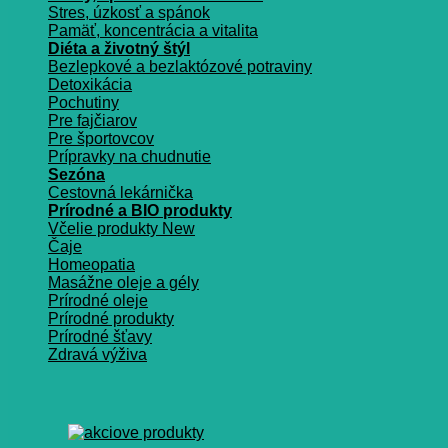
Stres, úzkosť a spánok
Pamäť, koncentrácia a vitalita
Diéta a životný štýl
Bezlepkové a bezlaktózové potraviny
Detoxikácia
Pochutiny
Pre fajčiarov
Pre športovcov
Prípravky na chudnutie
Sezóna
Cestovná lekárnička
Prírodné a BIO produkty
Včelie produkty
Čaje
Homeopatia
Masážne oleje a gély
Prírodné oleje
Prírodné produkty
Prírodné šťavy
Zdravá výživa