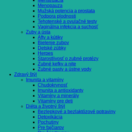
Menštruácia
Menopauza
Mužská potencia a prostata
Podpora plodnosti
Tehotenské a ovulačné testy
Vaginálna infekcia a suchosť
Zuby a ústa
Afty a kútiky
Bielenie zubov
Detské zúbky
Herpes
Starostlivosť o zubné protézy
Zubné kefky a nite
Zubné pasty a ústne vody
Zdravý štýl
Imunita a vitamíny
Chudokrvnosť
Imunita a antioxidanty
Vitamíny a minerály
Vitamíny pre deti
Diéta a životný štýl
Bezlepkové a bezlaktózové potraviny
Detoxikácia
Pochutiny
Pre fajčiarov