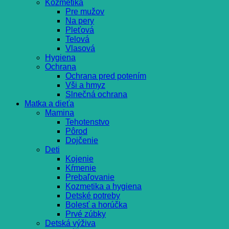
Kozmetika
Pre mužov
Na pery
Pleťová
Telová
Vlasová
Hygiena
Ochrana
Ochrana pred potením
Vši a hmyz
Slnečná ochrana
Matka a dieťa
Mamina
Tehotenstvo
Pôrod
Dojčenie
Deti
Kojenie
Kŕmenie
Prebaľovanie
Kozmetika a hygiena
Detské potreby
Bolesť a horúčka
Prvé zúbky
Detská výživa