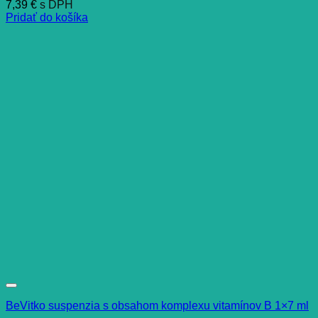
7,39
€
s DPH
Pridať do košíka
BeVitko suspenzia s obsahom komplexu vitamínov B 1×7 ml