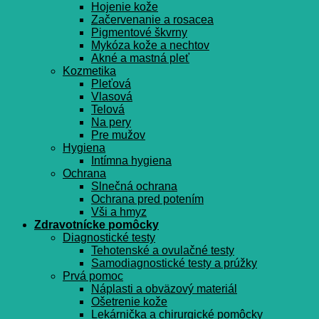
Hojenie kože
Začervenanie a rosacea
Pigmentové škvrny
Mykóza kože a nechtov
Akné a mastná pleť
Kozmetika
Pleťová
Vlasová
Telová
Na pery
Pre mužov
Hygiena
Intímna hygiena
Ochrana
Slnečná ochrana
Ochrana pred potením
Vši a hmyz
Zdravotnícke pomôcky
Diagnostické testy
Tehotenské a ovulačné testy
Samodiagnostické testy a prúžky
Prvá pomoc
Náplasti a obväzový materiál
Ošetrenie kože
Lekárnička a chirurgické pomôcky