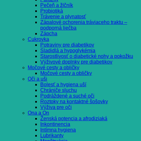
Pečeň a žlčník
Probiotiká
Trávenie a plynatosť
Zápalové ochorenia tráviaceho traktu –
podporná liečba
Zápcha
Cukrovka
Potraviny pre diabetikov
Sladidlá a hypoglykémia
Starostlivosť o diabetické nohy a pokožku
Výživové doplnky pre diabetikov
Močové cesty a obličky
Močové cesty a obličky
Oči a uši
Bolesť a hygiena uší
Chrániče sluchu
Podráždené a suché oči
Roztoky na kontaktné šošovky
Výživa pre oči
Ona a On
Ženská potencia a afrodiziaká
Inkontinencia
Intímna hygiena
Lubrikanty