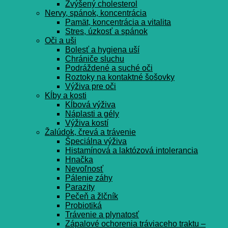
Zvýšený cholesterol
Nervy, spánok, koncentrácia
Pamät, koncentrácia a vitalita
Stres, úzkosť a spánok
Oči a uši
Bolesť a hygiena uší
Chrániče sluchu
Podráždené a suché oči
Roztoky na kontaktné šošovky
Výživa pre oči
Kĺby a kosti
Kĺbová výživa
Náplasti a gély
Výživa kostí
Žalúdok, črevá a trávenie
Špeciálna výživa
Histamínová a laktózová intolerancia
Hnačka
Nevoľnosť
Pálenie záhy
Parazity
Pečeň a žlčník
Probiotiká
Trávenie a plynatosť
Zápalové ochorenia tráviaceho traktu –