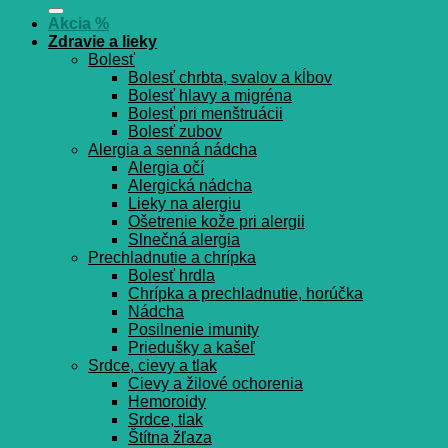
Akcia %
Zdravie a lieky
Bolesť
Bolesť chrbta, svalov a kĺbov
Bolesť hlavy a migréna
Bolesť pri menštruácii
Bolesť zubov
Alergia a senná nádcha
Alergia očí
Alergická nádcha
Lieky na alergiu
Ošetrenie kože pri alergii
Slnečná alergia
Prechladnutie a chrípka
Bolesť hrdla
Chrípka a prechladnutie, horúčka
Nádcha
Posilnenie imunity
Priedušky a kašeľ
Srdce, cievy a tlak
Cievy a žilové ochorenia
Hemoroidy
Srdce, tlak
Štítna žľaza