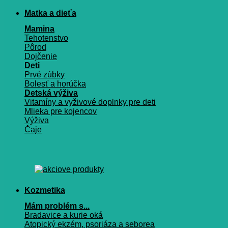
Matka a dieťa
Mamina
Tehotenstvo
Pôrod
Dojčenie
Deti
Prvé zúbky
Bolesť a horúčka
Detská výživa
Vitamíny a vyživové doplnky pre deti
Mlieka pre kojencov
Výživa
Čaje
Kozmetika
Mám problém s...
Bradavice a kurie oká
Atopický ekzém, psoriáza a seborea