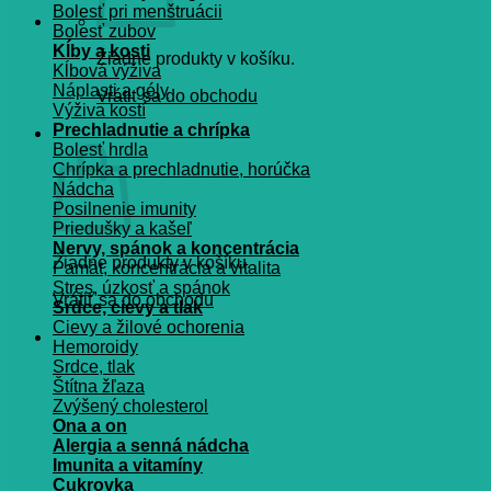
Bolesť pri menštruácii
Bolesť zubov
Kĺby a kosti
Žiadne produkty v košíku.
Kĺbová výživa
Náplasti a gély
Vrátiť sa do obchodu
Výživa kostí
Prechladnutie a chrípka
Košík
Bolesť hrdla
Chrípka a prechladnutie, horúčka
Nádcha
Posilnenie imunity
Priedušky a kašeľ
Nervy, spánok a koncentrácia
Žiadne produkty v košíku.
Pamät, koncentrácia a vitalita
Stres, úzkosť a spánok
Vrátiť sa do obchodu
Srdce, cievy a tlak
Cievy a žilové ochorenia
Hemoroidy
Srdce, tlak
Štítna žľaza
Zvýšený cholesterol
Ona a on
Alergia a senná nádcha
Imunita a vitamíny
Cukrovka