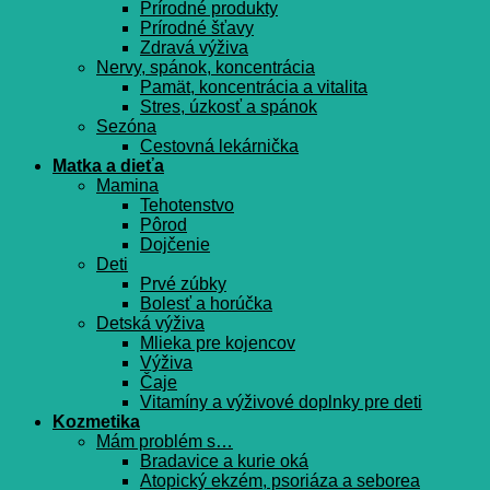
Prírodné produkty
Prírodné šťavy
Zdravá výživa
Nervy, spánok, koncentrácia
Pamät, koncentrácia a vitalita
Stres, úzkosť a spánok
Sezóna
Cestovná lekárnička
Matka a dieťa
Mamina
Tehotenstvo
Pôrod
Dojčenie
Deti
Prvé zúbky
Bolesť a horúčka
Detská výživa
Mlieka pre kojencov
Výživa
Čaje
Vitamíny a výživové doplnky pre deti
Kozmetika
Mám problém s…
Bradavice a kurie oká
Atopický ekzém, psoriáza a seborea