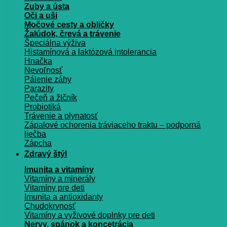
Zuby a ústa
Oči a uši
Močové cesty a obličky
Žalúdok, črevá a trávenie
Špeciálna výživa
Histamínová a laktózová intolerancia
Hnačka
Nevoľnosť
Pálenie záhy
Parazity
Pečeň a žlčník
Probiotiká
Trávenie a plynatosť
Zápalové ochorenia tráviaceho traktu – podporná
liečba
Zápcha
Zdravý štýl
Imunita a vitamíny
Vitamíny a minerály
Vitamíny pre deti
Imunita a antioxidanty
Chudokrvnosť
Vitamíny a vyživové doplnky pre deti
Nervy, spánok a koncetrácia