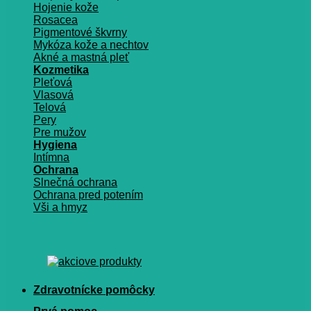
Hojenie kože
Rosacea
Pigmentové škvrny
Mykóza kože a nechtov
Akné a mastná pleť
Kozmetika
Pleťová
Vlasová
Telová
Pery
Pre mužov
Hygiena
Intímna
Ochrana
Slnečná ochrana
Ochrana pred potením
Vši a hmyz
Zdravotnícke pomôcky