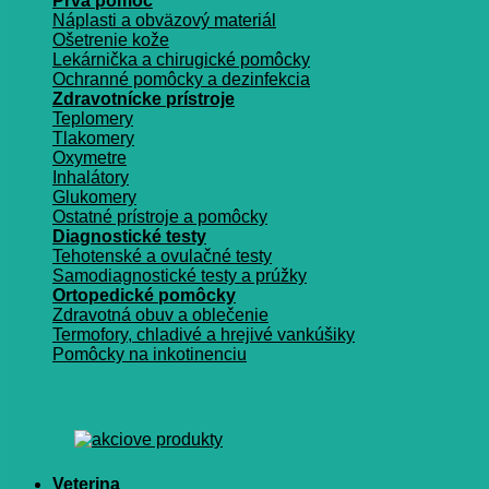
Prvá pomoc
Náplasti a obväzový materiál
Ošetrenie kože
Lekárnička a chirugické pomôcky
Ochranné pomôcky a dezinfekcia
Zdravotnícke prístroje
Teplomery
Tlakomery
Oxymetre
Inhalátory
Glukomery
Ostatné prístroje a pomôcky
Diagnostické testy
Tehotenské a ovulačné testy
Samodiagnostické testy a prúžky
Ortopedické pomôcky
Zdravotná obuv a oblečenie
Termofory, chladivé a hrejivé vankúšiky
Pomôcky na inkotinenciu
Veterina