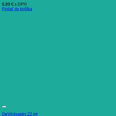
6,89
€
s DPH
Pridať do košíka
DeVit kvapky 22 ml