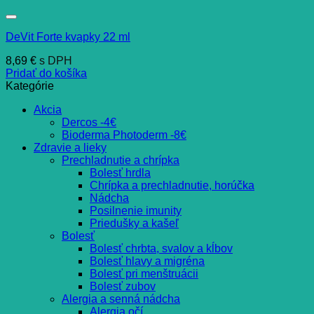
DeVit Forte kvapky 22 ml
8,69
€
s DPH
Pridať do košíka
Kategórie
Akcia
Dercos -4€
Bioderma Photoderm -8€
Zdravie a lieky
Prechladnutie a chrípka
Bolesť hrdla
Chrípka a prechladnutie, horúčka
Nádcha
Posilnenie imunity
Priedušky a kašeľ
Bolesť
Bolesť chrbta, svalov a kĺbov
Bolesť hlavy a migréna
Bolesť pri menštruácii
Bolesť zubov
Alergia a senná nádcha
Alergia očí