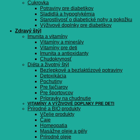
Cukrovka
Potraviny pre diabetikov
Sladidlá a hypoglykémia
Starostlivosť o diabetické nohy a pokožku
Výživové doplnky pre diabetikov
Zdravý štýl
Imunita a vitamíny
Vitamíny a minerály
Vitamíny pre deti
Imunita a antioxidanty
Chudokrvnosť
Diéta a životný štýl
Bezlepkové a bezlaktózové potraviny
Detoxikácia
Pochutiny
Pre fajčiarov
Pre športovcov
Prípravky na chudnutie
VITAMÍNY A VÝŽIVOVÉ DOPLNKY PRE DETI
Prírodné a BIO produkty
Včelie produkty
Čaje
Homeopatia
Masážne oleje a gély
Prírodné oleje