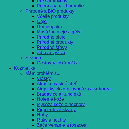
Pre športovcov
Prípravky na chudnutie
Prírodné a BIO produkty
Včelie produkty
Čaje
Homeopatia
Masážne oleje a gély
Prírodné oleje
Prírodné produkty
Prírodné šťavy
Zdravá výživa
Sezóna
Cestovná lekárnička
Kozmetika
Mám problém s...
Vrásky
Akné a mastná pleť
Atopický ekzém, psoriáza a seborea
Bradavice a kurie oká
Hojenie kože
Mykóza kože a nechtov
Pigmentové škvrny
Nohy
Ruky a nechty
Začervenanie a rosacea