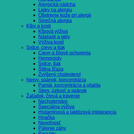
Alergická nádcha
Lieky na alergiu
Ošetrenie kože pri alergii
Slnečná alergia
Kĺby a kosti
Kĺbová výživa
Náplasti a gély
Výživa kostí
Srdce, cievy a tlak
Cievy a žilové ochorenia
Hemoroidy
Srdce, tlak
Štítna žľaza
Zvýšený cholesterol
Nervy, spánok, koncentrácia
Pamät, koncentrácia a vitalita
Stres, úzkosť a spánok
Žalúdok, črevá a trávenie
Nechutenstvo
Špeciálna výživa
Histamínová a laktózová intolerancia
Hnačka
Nevoľnosť
Pálenie záhy
Parazity