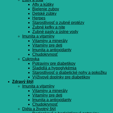
Afty a kútiky
Bielenie zubov
Detské zúbky
Herpes
Starostlivosť o zubné protézy
Zubné kefky a nite
Zubné pasty a ústne vody
Imunita a vitamíny
Vitamíny a minerály
Vitamíny pre deti
Imunita a antioxidanty
Chudokrvnosť
Cukrovka
Potraviny pre diabetikov
Sladidlá a hypoglykémia
Starostlivosť o diabetické nohy a pokožku
Výživové doplnky pre diabetikov
Zdravý štýl
Imunita a vitamíny
Vitamíny a minerály
Vitamíny pre deti
Imunita a antioxidanty
Chudokrvnosť
Diéta a životný štýl