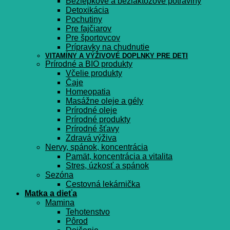
Bezlepkové a bezlaktózové potraviny
Detoxikácia
Pochutiny
Pre fajčiarov
Pre športovcov
Prípravky na chudnutie
VITAMÍNY A VÝŽIVOVÉ DOPLNKY PRE DETI
Prírodné a BIO produkty
Včelie produkty
Čaje
Homeopatia
Masážne oleje a gély
Prírodné oleje
Prírodné produkty
Prírodné šťavy
Zdravá výživa
Nervy, spánok, koncentrácia
Pamät, koncentrácia a vitalita
Stres, úzkosť a spánok
Sezóna
Cestovná lekárnička
Matka a dieťa
Mamina
Tehotenstvo
Pôrod