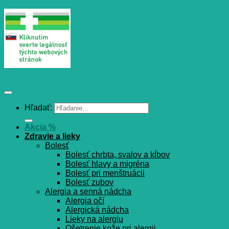
Hľadať:
Akcia %
Zdravie a lieky
Bolesť
Bolesť chrbta, svalov a kĺbov
Bolesť hlavy a migréna
Bolesť pri menštruácii
Bolesť zubov
Alergia a senná nádcha
Alergia očí
Alergická nádcha
Lieky na alergiu
Ošetrenie kože pri alergii