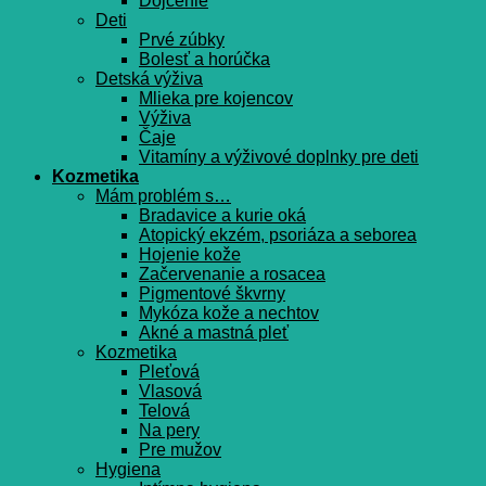
Dojčenie
Deti
Prvé zúbky
Bolesť a horúčka
Detská výživa
Mlieka pre kojencov
Výživa
Čaje
Vitamíny a výživové doplnky pre deti
Kozmetika
Mám problém s…
Bradavice a kurie oká
Atopický ekzém, psoriáza a seborea
Hojenie kože
Začervenanie a rosacea
Pigmentové škvrny
Mykóza kože a nechtov
Akné a mastná pleť
Kozmetika
Pleťová
Vlasová
Telová
Na pery
Pre mužov
Hygiena