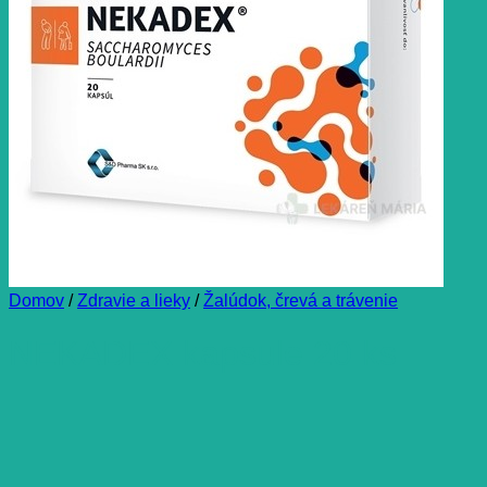
Domov
/
Zdravie a lieky
/
Žalúdok, črevá a trávenie
NEKADEX kapsule 20 ks