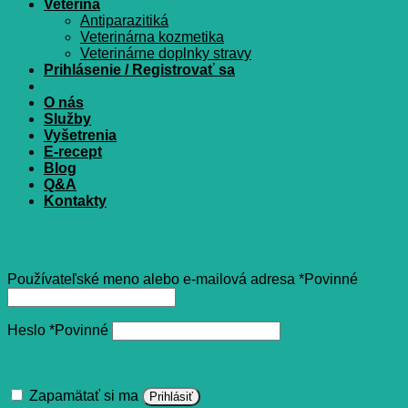
Veterina
Antiparazitiká
Veterinárna kozmetika
Veterinárne doplnky stravy
Prihlásenie / Registrovať sa
O nás
Služby
Vyšetrenia
E-recept
Blog
Q&A
Kontakty
Prihlásenie
Používateľské meno alebo e-mailová adresa
*
Povinné
Heslo
*
Povinné
Zapamätať si ma
Prihlásiť