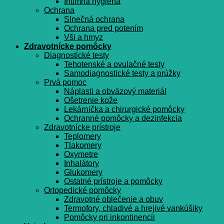
Intímna hygiena
Ochrana
Slnečná ochrana
Ochrana pred potením
Vši a hmyz
Zdravotnícke pomôcky
Diagnostické testy
Tehotenské a ovulačné testy
Samodiagnostické testy a prúžky
Prvá pomoc
Náplasti a obväzový materiál
Ošetrenie kože
Lekárnička a chirurgické pomôcky
Ochranné pomôcky a dezinfekcia
Zdravotnícke prístroje
Teplomery
Tlakomery
Oxymetre
Inhalátory
Glukomery
Ostatné prístroje a pomôcky
Ortopedické pomôcky
Zdravotné oblečenie a obuv
Termofory, chladivé a hrejivé vankúšiky
Pomôcky pri inkontinencii