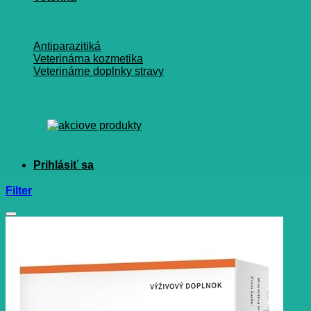
Antiparazitiká
Veterinárna kozmetika
Veterinárne doplnky stravy
Filter