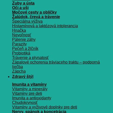
Zuby a ústa
Oči a uši
Močové cesty a obličky
Žalúdok, črevá a trávenie
Špeciálna výživa
Histamínová a laktózová intolerancia
Hnačka
Nevoľnosť
Pálenie záhy
Parazity
Pečeň a žlčník
Probiotiká
Trávenie a plynatosť
Zápalové ochorenia tráviaceho traktu – podporná
liečba
Zápcha
Zdravý štýl
Imunita a vitamíny
Vitamíny a minerály
Vitamíny pre deti
Imunita a antioxidanty
Chudokrvnosť
Vitamíny a vyživové doplnky pre deti
Nervy, spánok a koncetrácia