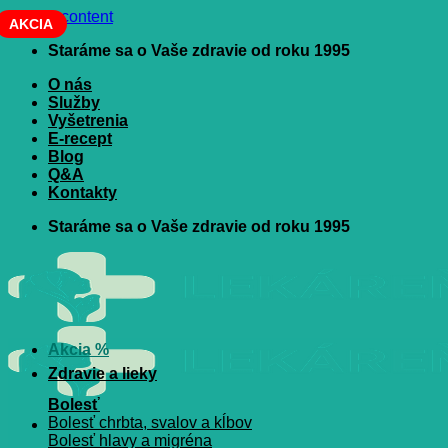
Skip to content
AKCIA
Staráme sa o Vaše zdravie od roku 1995
O nás
Služby
Vyšetrenia
E-recept
Blog
Q&A
Kontakty
Staráme sa o Vaše zdravie od roku 1995
Akcia %
Zdravie a lieky
Bolesť
Bolesť chrbta, svalov a kĺbov
Bolesť hlavy a migréna