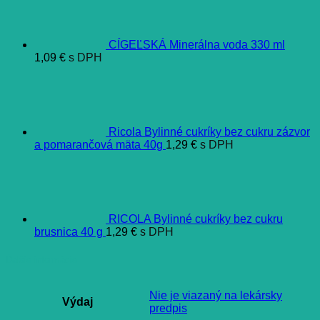
CÍGEĽSKÁ Minerálna voda 330 ml
1,09
€
s DPH
Ricola Bylinné cukríky bez cukru zázvor
a pomarančová mäta 40g
1,29
€
s DPH
RICOLA Bylinné cukríky bez cukru
brusnica 40 g
1,29
€
s DPH
Ďalšie informácie
Nie je viazaný na lekársky
Výdaj
predpis