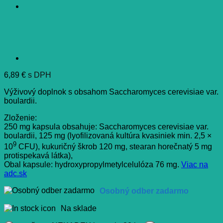
6,89
€
s DPH
Výživový doplnok s obsahom Saccharomyces cerevisiae var.
boulardii.
Zloženie:
250 mg kapsula obsahuje: Saccharomyces cerevisiae var.
boulardii, 125 mg (lyofilizovaná kultúra kvasiniek min. 2,5 ×
9
10
CFU), kukuričný škrob 120 mg, stearan horečnatý 5 mg
protispekavá látka),
Obal kapsule: hydroxypropylmetylcelulóza 76 mg.
Viac na
adc.sk
Osobný odber zadarmo
Na sklade