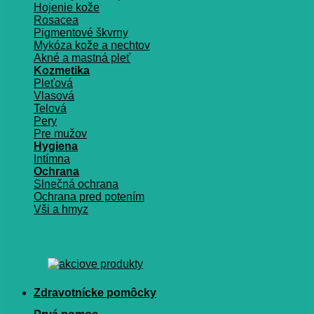
Hojenie kože
Rosacea
Pigmentové škvrny
Mykóza kože a nechtov
Akné a mastná pleť
Kozmetika
Pleťová
Vlasová
Telová
Pery
Pre mužov
Hygiena
Intímna
Ochrana
Slnečná ochrana
Ochrana pred potením
Vši a hmyz
Zdravotnícke pomôcky