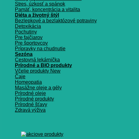
Stres, úzkosť a spánok
Pamäť, koncentrácia a vitalita
Diéta a životný štýl
Bezlepkové a bezlaktózové potraviny
Detoxikácia
Pochutiny
Pre fajčiarov
Pre športovcov
Prípravky na chudnutie
Sezóna
Cestovná lekárnička
Prírodné a BIO produkty
Včelie produkty
Čaje
Homeopatia
Masážne oleje a gély
Prírodné oleje
Prírodné produkty
Prírodné šťavy
Zdravá výživa