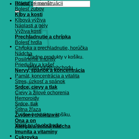
Bolesť pri menštruácii
Hľadať:
Bolesť zubov
Kĺby a kosti
Kĺbová výživa
Náplasti a gély
Výživa kostí
Prechladnutie a chrípka
Bolesť hrdla
Chrípka a prechladnutie, horúčka
Nádcha
Žiadne produkty v košíku.
Posilnenie imunity
Priedušky a kašeľ
Vrátiť sa do obchodu
Nervy, spánok a koncentrácia
Pamät, koncentrácia a vitalita
Košík
Stres, úzkosť a spánok
Srdce, cievy a tlak
Cievy a žilové ochorenia
Hemoroidy
Srdce, tlak
Štítna žľaza
Žiadne produkty v košíku.
Zvýšený cholesterol
Ona a on
Vrátiť sa do obchodu
Alergia a senná nádcha
Imunita a vitamíny
Cukrovka