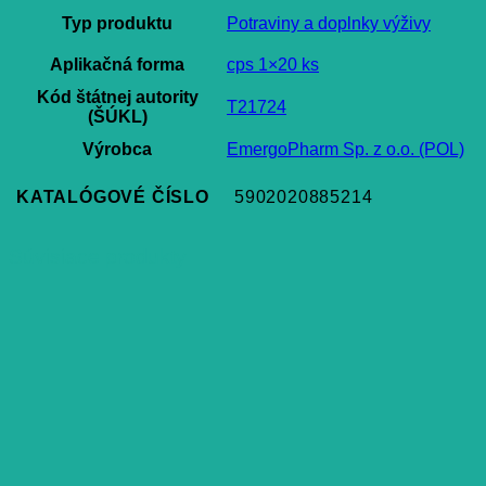
Typ produktu
Potraviny a doplnky výživy
Aplikačná forma
cps 1×20 ks
Kód štátnej autority
T21724
(ŠÚKL)
Výrobca
EmergoPharm Sp. z o.o. (POL)
KATALÓGOVÉ ČÍSLO
5902020885214
Súvisiace produkty