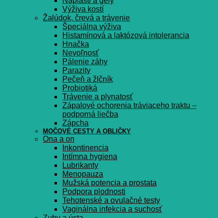
Náplasti a gély
Výživa kostí
Žalúdok, črevá a trávenie
Špeciálna výživa
Histamínová a laktózová intolerancia
Hnačka
Nevoľnosť
Pálenie záhy
Parazity
Pečeň a žlčník
Probiotiká
Trávenie a plynatosť
Zápalové ochorenia tráviaceho traktu –
podporná liečba
Zápcha
MOČOVÉ CESTY A OBLIČKY
Ona a on
Inkontinencia
Intímna hygiena
Lubrikanty
Menopauza
Mužská potencia a prostata
Podpora plodnosti
Tehotenské a ovulačné testy
Vaginálna infekcia a suchosť
Zuby a ústa