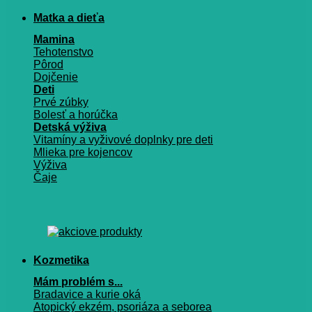
Matka a dieťa
Mamina
Tehotenstvo
Pôrod
Dojčenie
Deti
Prvé zúbky
Bolesť a horúčka
Detská výživa
Vitamíny a vyživové doplnky pre deti
Mlieka pre kojencov
Výživa
Čaje
Kozmetika
Mám problém s...
Bradavice a kurie oká
Atopický ekzém, psoriáza a seborea