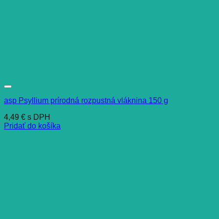
asp Psyllium prírodná rozpustná vláknina 150 g
4,49
€
s DPH
Pridať do košíka