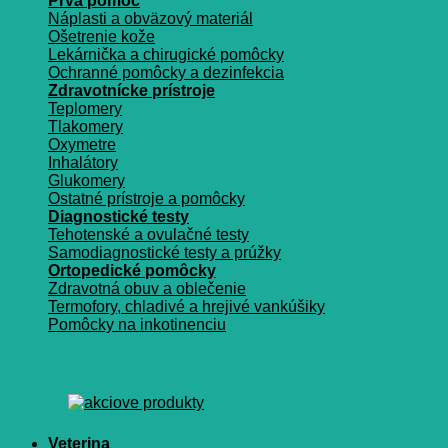
Prvá pomoc
Náplasti a obväzový materiál
Ošetrenie kože
Lekárnička a chirugické pomôcky
Ochranné pomôcky a dezinfekcia
Zdravotnícke prístroje
Teplomery
Tlakomery
Oxymetre
Inhalátory
Glukomery
Ostatné prístroje a pomôcky
Diagnostické testy
Tehotenské a ovulačné testy
Samodiagnostické testy a prúžky
Ortopedické pomôcky
Zdravotná obuv a oblečenie
Termofory, chladivé a hrejivé vankúšiky
Pomôcky na inkotinenciu
Veterina