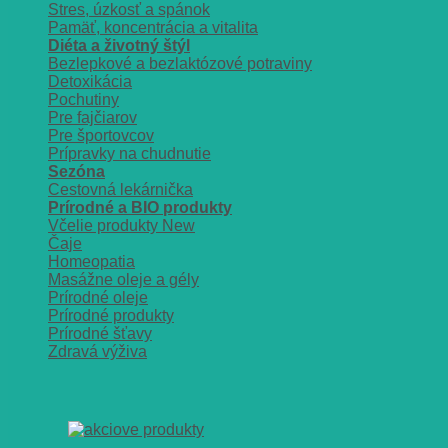
Stres, úzkosť a spánok
Pamäť, koncentrácia a vitalita
Diéta a životný štýl
Bezlepkové a bezlaktózové potraviny
Detoxikácia
Pochutiny
Pre fajčiarov
Pre športovcov
Prípravky na chudnutie
Sezóna
Cestovná lekárnička
Prírodné a BIO produkty
Včelie produkty
Čaje
Homeopatia
Masážne oleje a gély
Prírodné oleje
Prírodné produkty
Prírodné šťavy
Zdravá výživa