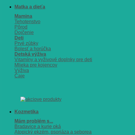
Matka a dieťa
Mamina
Tehotenstvo
Pôrod
Dojčenie
Deti
Prvé zúbky
Bolesť a horúčka
Detská výživa
Vitamíny a vyživové doplnky pre deti
Mlieka pre kojencov
Výživa
Čaje
Kozmetika
Mám problém s...
Bradavice a kurie oká
Atopický ekzém, psoriáza a seborea