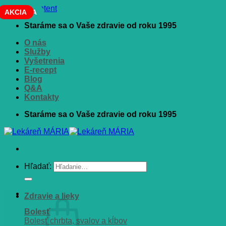
Skip to content
NOVINKA
AKCIA
Staráme sa o Vaše zdravie od roku 1995
O nás
Služby
Vyšetrenia
E-recept
Blog
Q&A
Kontakty
Staráme sa o Vaše zdravie od roku 1995
Hľadať:
Zdravie a lieky
Bolesť
Bolesť chrbta, svalov a kĺbov