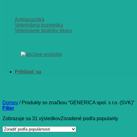
Antiparazitiká
Veterinárna kozmetika
Veterinárne doplnky stravy
GENERICA spol. s r.o. (SVK)
Domov
/
Produkty so značkou “GENERICA spol. s r.o. (SVK)”
Filter
Zobrazuje sa 31 výsledkov
Zoradené podľa popularity