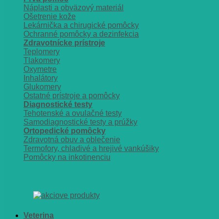
Náplasti a obväzový materiál
Ošetrenie kože
Lekárnička a chirugické pomôcky
Ochranné pomôcky a dezinfekcia
Zdravotnícke prístroje
Teplomery
Tlakomery
Oxymetre
Inhalátory
Glukomery
Ostatné prístroje a pomôcky
Diagnostické testy
Tehotenské a ovulačné testy
Samodiagnostické testy a prúžky
Ortopedické pomôcky
Zdravotná obuv a oblečenie
Termofory, chladivé a hrejivé vankúšiky
Pomôcky na inkotinenciu
Veterina