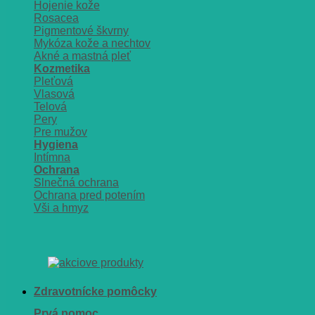
Hojenie kože
Rosacea
Pigmentové škvrny
Mykóza kože a nechtov
Akné a mastná pleť
Kozmetika
Pleťová
Vlasová
Telová
Pery
Pre mužov
Hygiena
Intímna
Ochrana
Slnečná ochrana
Ochrana pred potením
Vši a hmyz
Zdravotnícke pomôcky
Prvá pomoc