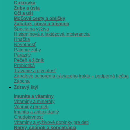
Cukrovka
Zuby a ústa
Oči a uši
Močové cesty a obličky
Žalúdok, črevá a trávenie
Špeciálna výživa
Histamínová a laktózová intolerancia
Hnačka
Nevoľnosť
Pálenie záhy
Parazity
Pečeň a žlčník
Probiotiká
Trávenie a plynatosť
Zápalové ochorenia tráviaceho traktu – podporná liečba
Zápcha
Zdravý štýl
Imunita a vitamíny
Vitamíny a minerály
Vitamíny pre deti
Imunita a antioxidanty
Chudokrvnosť
Vitamíny a vyživové doplnky pre deti
Nervy, spánok a koncetrácia