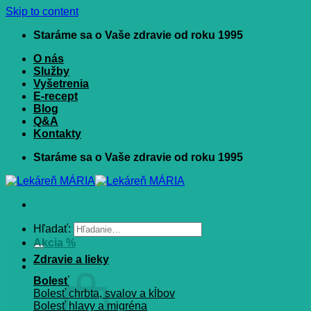
Skip to content
Staráme sa o Vaše zdravie od roku 1995
O nás
Služby
Vyšetrenia
E-recept
Blog
Q&A
Kontakty
Staráme sa o Vaše zdravie od roku 1995
Hľadať:
Akcia %
Zdravie a lieky
Bolesť
Bolesť chrbta, svalov a kĺbov
Bolesť hlavy a migréna