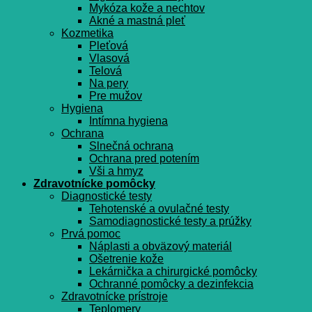
Mykóza kože a nechtov
Akné a mastná pleť
Kozmetika
Pleťová
Vlasová
Telová
Na pery
Pre mužov
Hygiena
Intímna hygiena
Ochrana
Slnečná ochrana
Ochrana pred potením
Vši a hmyz
Zdravotnícke pomôcky
Diagnostické testy
Tehotenské a ovulačné testy
Samodiagnostické testy a prúžky
Prvá pomoc
Náplasti a obväzový materiál
Ošetrenie kože
Lekárnička a chirurgické pomôcky
Ochranné pomôcky a dezinfekcia
Zdravotnícke prístroje
Teplomery