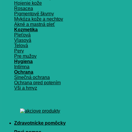
Hojenie kože
Rosacea
Pigmentové škvrny
Mykóza kože a nechtov
Akné a mastná pleť
Kozmetika
Pleťová
Vlasová
Telová
Pery
Pre mužov
Hygiena
Intímna
Ochrana
Slnečná ochrana
Ochrana pred potením
Vši a hmyz
Zdravotnícke pomôcky