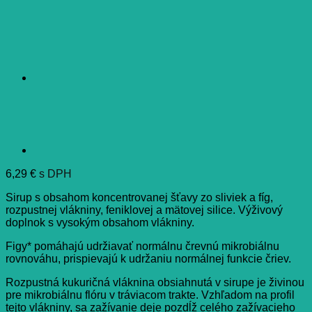
6,29
€
s DPH
Sirup s obsahom koncentrovanej šťavy zo sliviek a fíg,
rozpustnej vlákniny, feniklovej a mätovej silice. Výživový
doplnok s vysokým obsahom vlákniny.
Figy* pomáhajú udržiavať normálnu črevnú mikrobiálnu
rovnováhu, prispievajú k udržaniu normálnej funkcie čriev.
Rozpustná kukuričná vláknina obsiahnutá v sirupe je živinou
pre mikrobiálnu flóru v tráviacom trakte. Vzhľadom na profil
tejto vlákniny, sa zažívanie deje pozdĺž celého zažívacieho