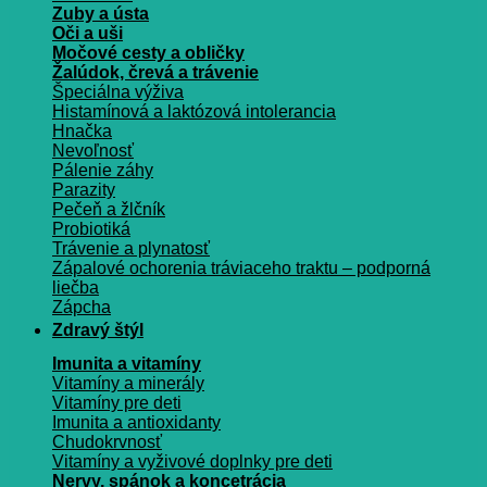
Zuby a ústa
Oči a uši
Močové cesty a obličky
Žalúdok, črevá a trávenie
Špeciálna výživa
Histamínová a laktózová intolerancia
Hnačka
Nevoľnosť
Pálenie záhy
Parazity
Pečeň a žlčník
Probiotiká
Trávenie a plynatosť
Zápalové ochorenia tráviaceho traktu – podporná
liečba
Zápcha
Zdravý štýl
Imunita a vitamíny
Vitamíny a minerály
Vitamíny pre deti
Imunita a antioxidanty
Chudokrvnosť
Vitamíny a vyživové doplnky pre deti
Nervy, spánok a koncetrácia