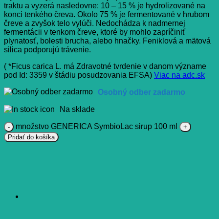
traktu a vyzerá nasledovne: 10 – 15 % je hydrolizované na
konci tenkého čreva. Okolo 75 % je fermentované v hrubom
čreve a zvyšok telo vylúči. Nedochádza k nadmernej
fermentácii v tenkom čreve, ktoré by mohlo zapríčiniť
plynatosť, bolesti brucha, alebo hnačky. Feniklová a mätová
silica podporujú trávenie.
( *Ficus carica L. má Zdravotné tvrdenie v danom význame
pod Id: 3359 v štádiu posudzovania EFSA)
Viac na adc.sk
Osobný odber zadarmo
Na sklade
množstvo GENERICA SymbioLac sirup 100 ml
Pridať do košíka