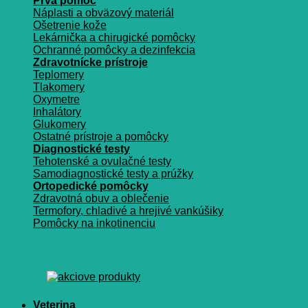
Prvá pomoc
Náplasti a obväzový materiál
Ošetrenie kože
Lekárnička a chirugické pomôcky
Ochranné pomôcky a dezinfekcia
Zdravotnícke prístroje
Teplomery
Tlakomery
Oxymetre
Inhalátory
Glukomery
Ostatné prístroje a pomôcky
Diagnostické testy
Tehotenské a ovulačné testy
Samodiagnostické testy a prúžky
Ortopedické pomôcky
Zdravotná obuv a oblečenie
Termofory, chladivé a hrejivé vankúšiky
Pomôcky na inkotinenciu
Veterina