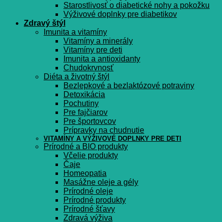
Starostlivosť o diabetické nohy a pokožku
Výživové doplnky pre diabetikov
Zdravý štýl
Imunita a vitamíny
Vitamíny a minerály
Vitamíny pre deti
Imunita a antioxidanty
Chudokrvnosť
Diéta a životný štýl
Bezlepkové a bezlaktózové potraviny
Detoxikácia
Pochutiny
Pre fajčiarov
Pre športovcov
Prípravky na chudnutie
VITAMÍNY A VÝŽIVOVÉ DOPLNKY PRE DETI
Prírodné a BIO produkty
Včelie produkty
Čaje
Homeopatia
Masážne oleje a gély
Prírodné oleje
Prírodné produkty
Prírodné šťavy
Zdravá výživa