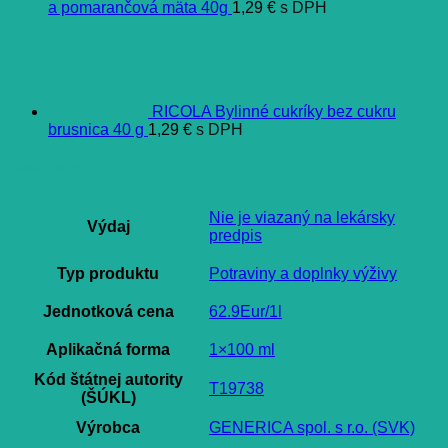
a pomarančová mäta 40g
1,29
€
s DPH
RICOLA Bylinné cukríky bez cukru
brusnica 40 g
1,29
€
s DPH
Ďalšie informácie
Nie je viazaný na lekársky
Výdaj
predpis
Typ produktu
Potraviny a doplnky výživy
Jednotková cena
62.9Eur/1l
Aplikačná forma
1×100 ml
Kód štátnej autority
T19738
(ŠÚKL)
Výrobca
GENERICA spol. s r.o. (SVK)