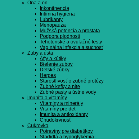
Ona a on
Inkontinencia
Intímna hygiena
Lubrikanty
Menopauza
Mužská potencia a prostata
Podpora plodnosti
Tehotenské a ovulačné testy
Vaginálna infekcia a suchosť
Zuby a ústa
Afty a kútiky
Bielenie zubov
Detské zúbky
Herpes
Starostlivosť o zubné protézy
Zubné kefky a nite
Zubné pasty a ústne vody
Imunita a vitamíny
Vitamíny a minerály
Vitamíny pre deti
Imunita a antioxidanty
Chudokrvnosť
Cukrovka
Potraviny pre diabetikov
Sladidlá a hypoglykémia