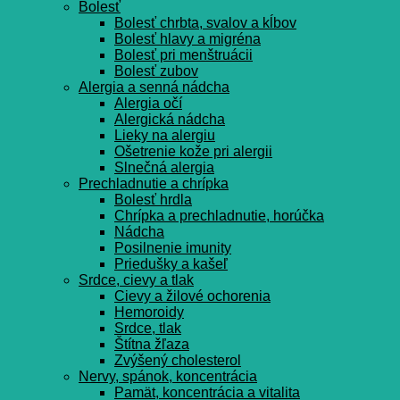
Bolesť
Bolesť chrbta, svalov a kĺbov
Bolesť hlavy a migréna
Bolesť pri menštruácii
Bolesť zubov
Alergia a senná nádcha
Alergia očí
Alergická nádcha
Lieky na alergiu
Ošetrenie kože pri alergii
Slnečná alergia
Prechladnutie a chrípka
Bolesť hrdla
Chrípka a prechladnutie, horúčka
Nádcha
Posilnenie imunity
Priedušky a kašeľ
Srdce, cievy a tlak
Cievy a žilové ochorenia
Hemoroidy
Srdce, tlak
Štítna žľaza
Zvýšený cholesterol
Nervy, spánok, koncentrácia
Pamät, koncentrácia a vitalita