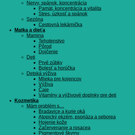
Nervy, spánok, koncentrácia
Pamät, koncentrácia a vitalita
Stres, úzkosť a spánok
Sezóna
Cestovná lekárnička
Matka a dieťa
Mamina
Tehotenstvo
Pôrod
Dojčenie
Deti
Prvé zúbky
Bolesť a horúčka
Detská výživa
Mlieka pre kojencov
Výživa
Čaje
Vitamíny a výživové doplnky pre deti
Kozmetika
Mám problém s…
Bradavice a kurie oká
Atopický ekzém, psoriáza a seborea
Hojenie kože
Začervenanie a rosacea
Pigmentové škvrny