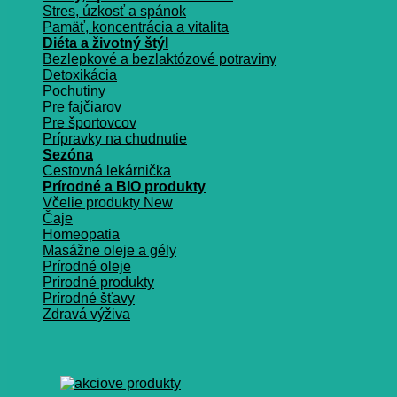
Stres, úzkosť a spánok
Pamäť, koncentrácia a vitalita
Diéta a životný štýl
Bezlepkové a bezlaktózové potraviny
Detoxikácia
Pochutiny
Pre fajčiarov
Pre športovcov
Prípravky na chudnutie
Sezóna
Cestovná lekárnička
Prírodné a BIO produkty
Včelie produkty
Čaje
Homeopatia
Masážne oleje a gély
Prírodné oleje
Prírodné produkty
Prírodné šťavy
Zdravá výživa