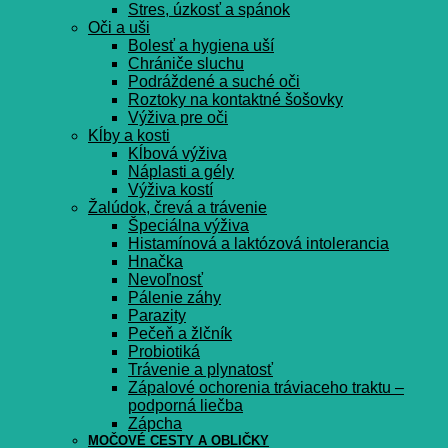
Stres, úzkosť a spánok
Oči a uši
Bolesť a hygiena uší
Chrániče sluchu
Podráždené a suché oči
Roztoky na kontaktné šošovky
Výživa pre oči
Kĺby a kosti
Kĺbová výživa
Náplasti a gély
Výživa kostí
Žalúdok, črevá a trávenie
Špeciálna výživa
Histamínová a laktózová intolerancia
Hnačka
Nevoľnosť
Pálenie záhy
Parazity
Pečeň a žlčník
Probiotiká
Trávenie a plynatosť
Zápalové ochorenia tráviaceho traktu –
podporná liečba
Zápcha
MOČOVÉ CESTY A OBLIČKY