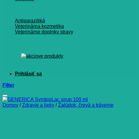
Antiparazitiká
Veterinárna kozmetika
Veterinárne doplnky stravy
Filter
Domov
/
Zdravie a lieky
/
Žalúdok, črevá a trávenie
GENERICA SymbioLac sirup
100 ml