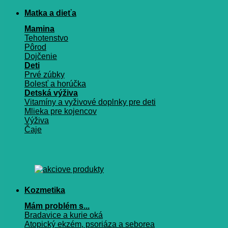
Matka a dieťa
Mamina
Tehotenstvo
Pôrod
Dojčenie
Deti
Prvé zúbky
Bolesť a horúčka
Detská výživa
Vitamíny a vyživové doplnky pre deti
Mlieka pre kojencov
Výživa
Čaje
Kozmetika
Mám problém s...
Bradavice a kurie oká
Atopický ekzém, psoriáza a seborea