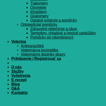
Tlakomery
Oxymetre
Inhalátory
Glukomery
Ostatné prístroje a pomôcky
Ortopedické pomôcky
Zdravotné oblečenie a obuv
Termofory, chladivé a hrejivé vankúšiky
Pomôcky pri inkontinencii
Veterina
Antiparazitiká
Veterinárna kozmetika
Veterinárne doplnky stravy
Prihlásenie / Registrovať sa
O nás
Služby
Vyšetrenia
E-recept
Blog
Q&A
Kontakty
Prihlásenie