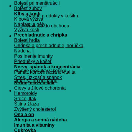
Bolesť pri menštruácii
Bolesť zubov
Kĺby a kosti
Žiadne produkty v košíku.
Kĺbová výživa
Náplasti a gély
Vrátiť sa do obchodu
Výživa kostí
Prechladnutie a chrípka
Košík
Bolesť hrdla
Chrípka a prechladnutie, horúčka
Nádcha
Posilnenie imunity
Priedušky a kašeľ
Nervy, spánok a koncentrácia
Žiadne produkty v košíku.
Pamät, koncentrácia a vitalita
Stres, úzkosť a spánok
Vrátiť sa do obchodu
Srdce, cievy a tlak
Cievy a žilové ochorenia
Hemoroidy
Srdce, tlak
Štítna žľaza
Zvýšený cholesterol
Ona a on
Alergia a senná nádcha
Imunita a vitamíny
Cukrovka