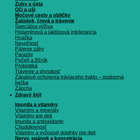
Zuby a ústa
Oči a uši
Močové cesty a obličky
Žalúdok, črevá a trávenie
Špeciálna výživa
Histamínová a laktózová intolerancia
Hnačka
Nevoľnosť
Pálenie záhy
Parazity
Pečeň a žlčník
Probiotiká
Trávenie a plynatosť
Zápalové ochorenia tráviaceho traktu – podporná
liečba
Zápcha
Zdravý štýl
Imunita a vitamíny
Vitamíny a minerály
Vitamíny pre deti
Imunita a antioxidanty
Chudokrvnosť
Vitamíny a vyživové doplnky pre deti
Nervy, spánok a koncetrácia