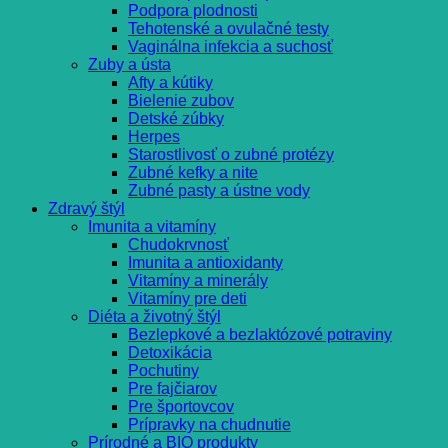
Podpora plodnosti
Tehotenské a ovulačné testy
Vaginálna infekcia a suchosť
Zuby a ústa
Afty a kútiky
Bielenie zubov
Detské zúbky
Herpes
Starostlivosť o zubné protézy
Zubné kefky a nite
Zubné pasty a ústne vody
Zdravý štýl
Imunita a vitamíny
Chudokrvnosť
Imunita a antioxidanty
Vitamíny a minerály
Vitamíny pre deti
Diéta a životný štýl
Bezlepkové a bezlaktózové potraviny
Detoxikácia
Pochutiny
Pre fajčiarov
Pre športovcov
Prípravky na chudnutie
Prírodné a BIO produkty