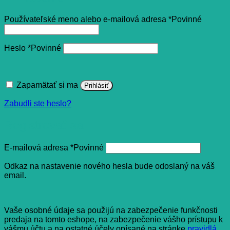
Používateľské meno alebo e-mailová adresa
*
Povinné
Heslo
*
Povinné
Zapamätať si ma
Prihlásiť
Zabudli ste heslo?
Registrovať sa
E-mailová adresa
*
Povinné
Odkaz na nastavenie nového hesla bude odoslaný na váš
email.
Vaše osobné údaje sa použijú na zabezpečenie funkčnosti
predaja na tomto eshope, na zabezpečenie vášho prístupu k
vášmu účtu a na ostatné účely opísané na stránke
pravidlá