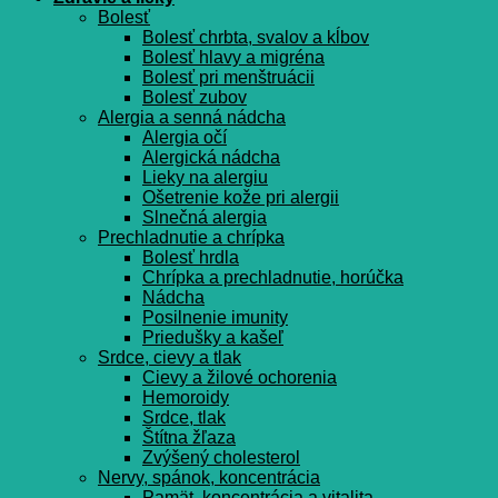
Bolesť
Bolesť chrbta, svalov a kĺbov
Bolesť hlavy a migréna
Bolesť pri menštruácii
Bolesť zubov
Alergia a senná nádcha
Alergia očí
Alergická nádcha
Lieky na alergiu
Ošetrenie kože pri alergii
Slnečná alergia
Prechladnutie a chrípka
Bolesť hrdla
Chrípka a prechladnutie, horúčka
Nádcha
Posilnenie imunity
Priedušky a kašeľ
Srdce, cievy a tlak
Cievy a žilové ochorenia
Hemoroidy
Srdce, tlak
Štítna žľaza
Zvýšený cholesterol
Nervy, spánok, koncentrácia
Pamät, koncentrácia a vitalita