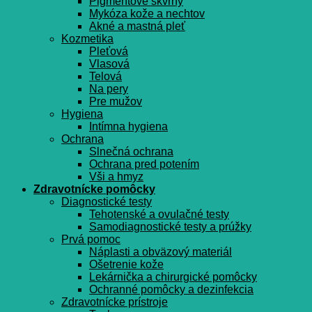
Pigmentové škvrny
Mykóza kože a nechtov
Akné a mastná pleť
Kozmetika
Pleťová
Vlasová
Telová
Na pery
Pre mužov
Hygiena
Intímna hygiena
Ochrana
Slnečná ochrana
Ochrana pred potením
Vši a hmyz
Zdravotnícke pomôcky
Diagnostické testy
Tehotenské a ovulačné testy
Samodiagnostické testy a prúžky
Prvá pomoc
Náplasti a obväzový materiál
Ošetrenie kože
Lekárnička a chirurgické pomôcky
Ochranné pomôcky a dezinfekcia
Zdravotnícke prístroje