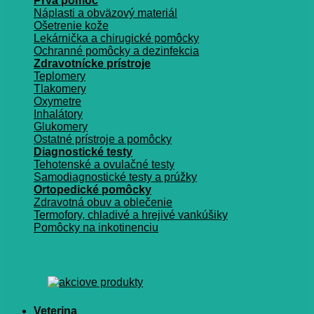
Prvá pomoc
Náplasti a obväzový materiál
Ošetrenie kože
Lekárnička a chirugické pomôcky
Ochranné pomôcky a dezinfekcia
Zdravotnícke prístroje
Teplomery
Tlakomery
Oxymetre
Inhalátory
Glukomery
Ostatné prístroje a pomôcky
Diagnostické testy
Tehotenské a ovulačné testy
Samodiagnostické testy a prúžky
Ortopedické pomôcky
Zdravotná obuv a oblečenie
Termofory, chladivé a hrejivé vankúšiky
Pomôcky na inkotinenciu
Veterina