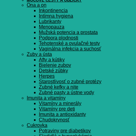
MOČOVÉ CESTY A OBLIČKY
Ona a on
Inkontinencia
Intímna hygiena
Lubrikanty
Menopauza
Mužská potencia a prostata
Podpora plodnosti
Tehotenské a ovulačné testy
Vaginálna infekcia a suchosť
Zuby a ústa
Afty a kútiky
Bielenie zubov
Detské zúbky
Herpes
Starostlivosť o zubné protézy
Zubné kefky a nite
Zubné pasty a ústne vody
Imunita a vitamíny
Vitamíny a minerály
Vitamíny pre deti
Imunita a antioxidanty
Chudokrvnosť
Cukrovka
Potraviny pre diabetikov