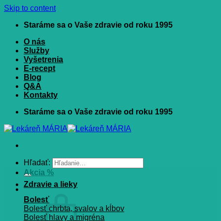
Skip to content
Staráme sa o Vaše zdravie od roku 1995
O nás
Služby
Vyšetrenia
E-recept
Blog
Q&A
Kontakty
Staráme sa o Vaše zdravie od roku 1995
Hľadať:
Akcia %
Zdravie a lieky
Bolesť
Bolesť chrbta, svalov a kĺbov
Bolesť hlavy a migréna