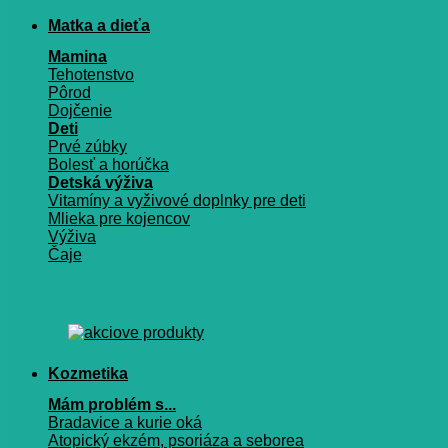
Matka a dieťa
Mamina
Tehotenstvo
Pôrod
Dojčenie
Deti
Prvé zúbky
Bolesť a horúčka
Detská výživa
Vitamíny a vyživové doplnky pre deti
Mlieka pre kojencov
Výživa
Čaje
Kozmetika
Mám problém s...
Bradavice a kurie oká
Atopický ekzém, psoriáza a seborea