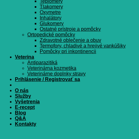
Teplomery
Tlakomery
Oxymetre
Inhalátory
Glukomery
Ostatné prístroje a pomôcky
Ortopedické pomôcky
Zdravotné oblečenie a obuv
Termofory, chladivé a hrejivé vankúšiky
Pomôcky pri inkontinencii
Veterina
Antiparazitiká
Veterinárna kozmetika
Veterinárne doplnky stravy
Prihlásenie / Registrovať sa
O nás
Služby
Vyšetrenia
E-recept
Blog
Q&A
Kontakty
Prihlásenie