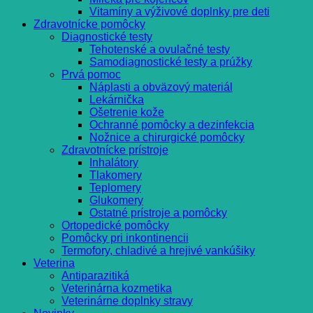
Vitamíny a výživové doplnky pre deti
Zdravotnícke pomôcky
Diagnostické testy
Tehotenské a ovulačné testy
Samodiagnostické testy a prúžky
Prvá pomoc
Náplasti a obväzový materiál
Lekárnička
Ošetrenie kože
Ochranné pomôcky a dezinfekcia
Nožnice a chirurgické pomôcky
Zdravotnícke prístroje
Inhalátory
Tlakomery
Teplomery
Glukomery
Ostatné prístroje a pomôcky
Ortopedické pomôcky
Pomôcky pri inkontinencii
Termofory, chladivé a hrejivé vankúšiky
Veterina
Antiparazitiká
Veterinárna kozmetika
Veterinárne doplnky stravy