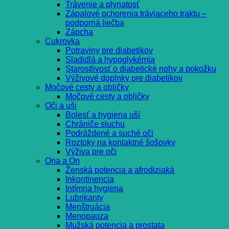
Trávenie a plynatosť
Zápalové ochorenia tráviaceho traktu –
podporná liečba
Zápcha
Cukrovka
Potraviny pre diabetikov
Sladidlá a hypoglykémia
Starostlivosť o diabetické nohy a pokožku
Výživové doplnky pre diabetikov
Močové cesty a obličky
Močové cesty a obličky
Oči a uši
Bolesť a hygiena uší
Chrániče sluchu
Podráždené a suché oči
Roztoky na kontaktné šošovky
Výživa pre oči
Ona a On
Ženská potencia a afrodiziaká
Inkontinencia
Intímna hygiena
Lubrikanty
Menštruácia
Menopauza
Mužská potencia a prostata