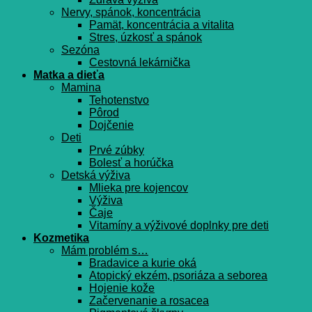
Nervy, spánok, koncentrácia
Pamät, koncentrácia a vitalita
Stres, úzkosť a spánok
Sezóna
Cestovná lekárnička
Matka a dieťa
Mamina
Tehotenstvo
Pôrod
Dojčenie
Deti
Prvé zúbky
Bolesť a horúčka
Detská výživa
Mlieka pre kojencov
Výživa
Čaje
Vitamíny a výživové doplnky pre deti
Kozmetika
Mám problém s…
Bradavice a kurie oká
Atopický ekzém, psoriáza a seborea
Hojenie kože
Začervenanie a rosacea