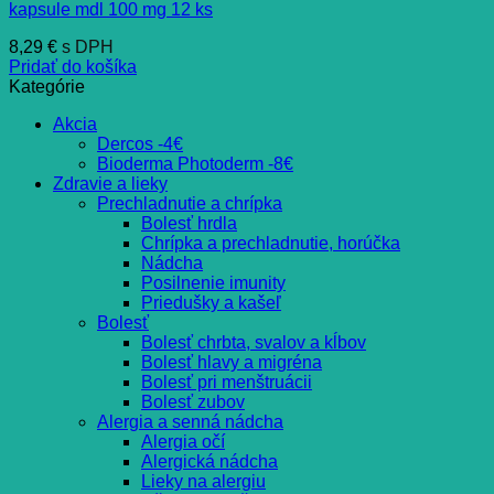
kapsule mdl 100 mg 12 ks
8,29
€
s DPH
Pridať do košíka
Kategórie
Akcia
Dercos -4€
Bioderma Photoderm -8€
Zdravie a lieky
Prechladnutie a chrípka
Bolesť hrdla
Chrípka a prechladnutie, horúčka
Nádcha
Posilnenie imunity
Priedušky a kašeľ
Bolesť
Bolesť chrbta, svalov a kĺbov
Bolesť hlavy a migréna
Bolesť pri menštruácii
Bolesť zubov
Alergia a senná nádcha
Alergia očí
Alergická nádcha
Lieky na alergiu