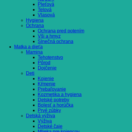
Pleťová
Telová
Vlasová
Hygiena
Ochrana
Ochrana pred potením
Vši a hmyz
Slnečná ochrana
Matka a dieťa
Mamina
Tehotenstvo
Pôrod
Dojčenie
Deti
Kojenie
Kŕmenie
Prebaľovanie
Kozmetika a hygiena
Detské potreby
Bolesť a horúčka
Prvé zúbky
Detská výživa
Výživa
Detské čaje
Mlieka pre kojencov