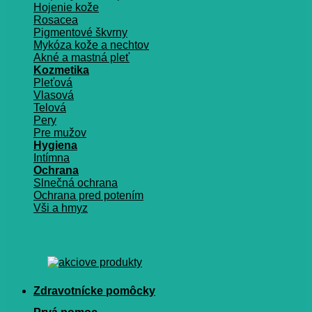
Hojenie kože
Rosacea
Pigmentové škvrny
Mykóza kože a nechtov
Akné a mastná pleť
Kozmetika
Pleťová
Vlasová
Telová
Pery
Pre mužov
Hygiena
Intímna
Ochrana
Slnečná ochrana
Ochrana pred potením
Vši a hmyz
Zdravotnícke pomôcky