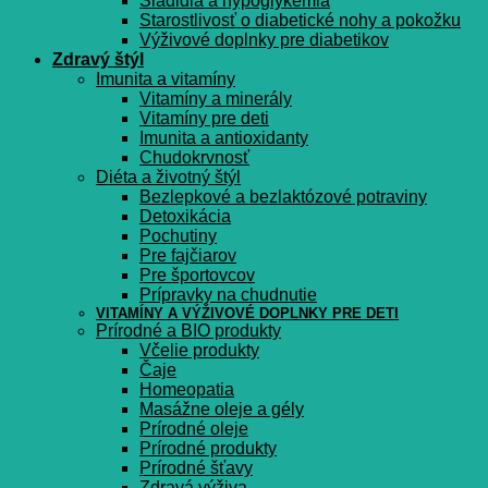
Sladidlá a hypoglykémia
Starostlivosť o diabetické nohy a pokožku
Výživové doplnky pre diabetikov
Zdravý štýl
Imunita a vitamíny
Vitamíny a minerály
Vitamíny pre deti
Imunita a antioxidanty
Chudokrvnosť
Diéta a životný štýl
Bezlepkové a bezlaktózové potraviny
Detoxikácia
Pochutiny
Pre fajčiarov
Pre športovcov
Prípravky na chudnutie
VITAMÍNY A VÝŽIVOVÉ DOPLNKY PRE DETI
Prírodné a BIO produkty
Včelie produkty
Čaje
Homeopatia
Masážne oleje a gély
Prírodné oleje
Prírodné produkty
Prírodné šťavy
Zdravá výživa