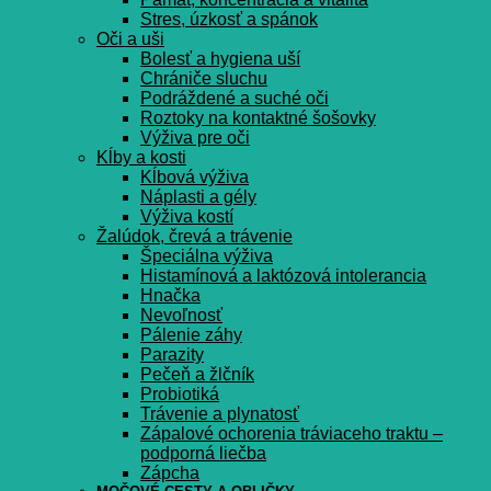
Stres, úzkosť a spánok
Oči a uši
Bolesť a hygiena uší
Chrániče sluchu
Podráždené a suché oči
Roztoky na kontaktné šošovky
Výživa pre oči
Kĺby a kosti
Kĺbová výživa
Náplasti a gély
Výživa kostí
Žalúdok, črevá a trávenie
Špeciálna výživa
Histamínová a laktózová intolerancia
Hnačka
Nevoľnosť
Pálenie záhy
Parazity
Pečeň a žlčník
Probiotiká
Trávenie a plynatosť
Zápalové ochorenia tráviaceho traktu –
podporná liečba
Zápcha