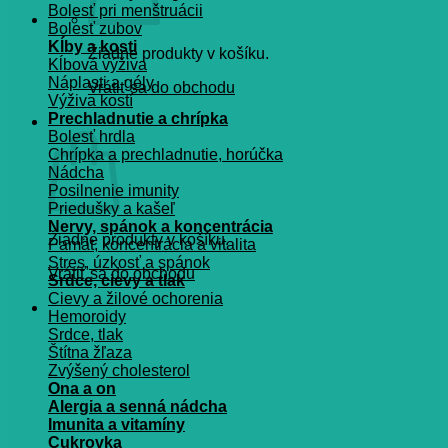
Bolesť pri menštruácii
Bolesť zubov
Kĺby a kosti
Žiadne produkty v košíku.
Kĺbová výživa
Náplasti a gély
Vrátiť sa do obchodu
Výživa kostí
Prechladnutie a chrípka
Košík
Bolesť hrdla
Chrípka a prechladnutie, horúčka
Nádcha
Posilnenie imunity
Priedušky a kašeľ
Nervy, spánok a koncentrácia
Žiadne produkty v košíku.
Pamät, koncentrácia a vitalita
Stres, úzkosť a spánok
Vrátiť sa do obchodu
Srdce, cievy a tlak
Cievy a žilové ochorenia
Hemoroidy
Srdce, tlak
Štítna žľaza
Zvýšený cholesterol
Ona a on
Alergia a senná nádcha
Imunita a vitamíny
Cukrovka