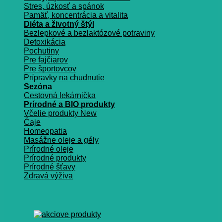
Stres, úzkosť a spánok
Pamäť, koncentrácia a vitalita
Diéta a životný štýl
Bezlepkové a bezlaktózové potraviny
Detoxikácia
Pochutiny
Pre fajčiarov
Pre športovcov
Prípravky na chudnutie
Sezóna
Cestovná lekárnička
Prírodné a BIO produkty
Včelie produkty
Čaje
Homeopatia
Masážne oleje a gély
Prírodné oleje
Prírodné produkty
Prírodné šťavy
Zdravá výživa