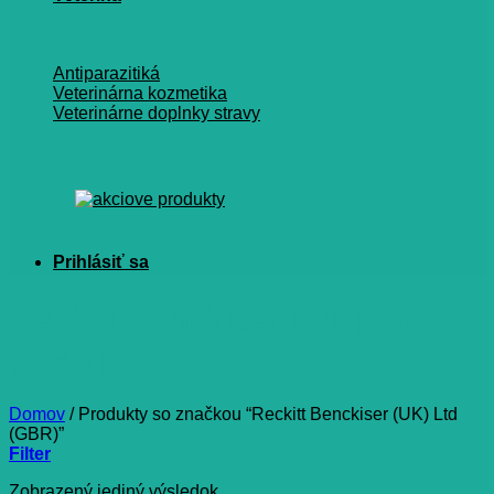
Antiparazitiká
Veterinárna kozmetika
Veterinárne doplnky stravy
Reckitt Benckiser (UK) Ltd
(GBR)
Domov
/
Produkty so značkou “Reckitt Benckiser (UK) Ltd
(GBR)”
Filter
Zobrazený jediný výsledok