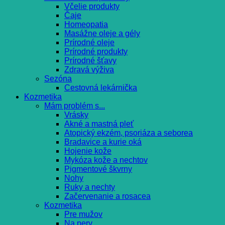
Včelie produkty
Čaje
Homeopatia
Masážne oleje a gély
Prírodné oleje
Prírodné produkty
Prírodné šťavy
Zdravá výživa
Sezóna
Cestovná lekárnička
Kozmetika
Mám problém s...
Vrásky
Akné a mastná pleť
Atopický ekzém, psoriáza a seborea
Bradavice a kurie oká
Hojenie kože
Mykóza kože a nechtov
Pigmentové škvrny
Nohy
Ruky a nechty
Začervenanie a rosacea
Kozmetika
Pre mužov
Na pery