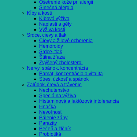
Ošetrenie kože pri alergii
Slnečná alergia
Kĺby a kosti
Kĺbová výživa
Náplasti a gély
Výživa kostí
Srdce, cievy a tlak
Cievy a žilové ochorenia
Hemoroidy
Srdce, tlak
Štítna žľaza
Zvýšený cholesterol
Nervy, spánok, koncentrácia
Pamät, koncentrácia a vitalita
Stres, úzkosť a spánok
Žalúdok, črevá a trávenie
Nechutenstvo
Špeciálna výživa
Histamínová a laktózová intolerancia
Hnačka
Nevoľnosť
Pálenie záhy
Parazity
Pečeň a žlčník
Probiotiká