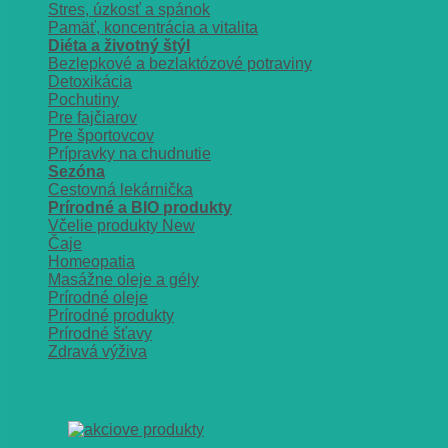
Stres, úzkosť a spánok
Pamäť, koncentrácia a vitalita
Diéta a životný štýl
Bezlepkové a bezlaktózové potraviny
Detoxikácia
Pochutiny
Pre fajčiarov
Pre športovcov
Prípravky na chudnutie
Sezóna
Cestovná lekárnička
Prírodné a BIO produkty
Včelie produkty
Čaje
Homeopatia
Masážne oleje a gély
Prírodné oleje
Prírodné produkty
Prírodné šťavy
Zdravá výživa