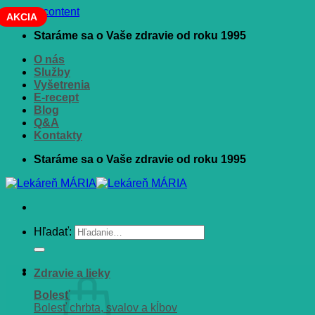
Skip to content
AKCIA
Staráme sa o Vaše zdravie od roku 1995
O nás
Služby
Vyšetrenia
E-recept
Blog
Q&A
Kontakty
Staráme sa o Vaše zdravie od roku 1995
Hľadať:
Zdravie a lieky
Bolesť
Bolesť chrbta, svalov a kĺbov