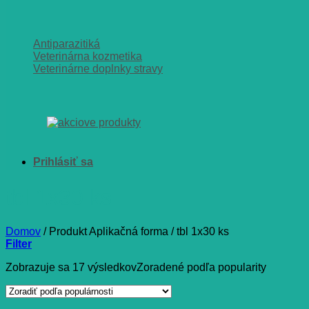
Antiparazitiká
Veterinárna kozmetika
Veterinárne doplnky stravy
tbl 1x30 ks
Domov
/
Produkt Aplikačná forma
/
tbl 1x30 ks
Filter
Zobrazuje sa 17 výsledkov
Zoradené podľa popularity