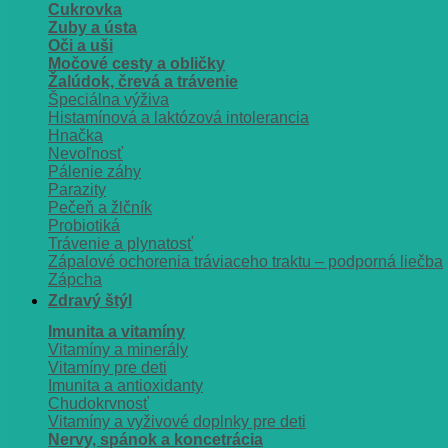
Cukrovka
Zuby a ústa
Oči a uši
Močové cesty a obličky
Žalúdok, črevá a trávenie
Špeciálna výživa
Histamínová a laktózová intolerancia
Hnačka
Nevoľnosť
Pálenie záhy
Parazity
Pečeň a žlčník
Probiotiká
Trávenie a plynatosť
Zápalové ochorenia tráviaceho traktu – podporná liečba
Zápcha
Zdravý štýl
Imunita a vitamíny
Vitamíny a minerály
Vitamíny pre deti
Imunita a antioxidanty
Chudokrvnosť
Vitamíny a vyživové doplnky pre deti
Nervy, spánok a koncetrácia