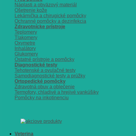
Náplasti a obväzový materiál
Ošetrenie kože
Lekárnička a chirugické pomôcky
Ochranné pomôcky a dezinfekcia
Zdravotnícke prístroje
Teplomery
Tlakomery
Oxymetre
Inhalátory
Glukomery
Ostatné prístroje a pomôcky
Diagnostické testy
Tehotenské a ovulačné testy
Samodiagnostické testy a prúžky
Ortopedické pomôcky
Zdravotná obuv a oblečenie
Termofory, chladivé a hrejivé vankúšiky
Pomôcky na inkotinenciu
Veterina