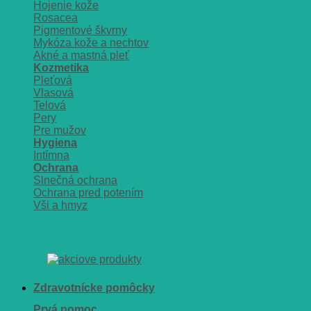
Hojenie kože
Rosacea
Pigmentové škvrny
Mykóza kože a nechtov
Akné a mastná pleť
Kozmetika
Pleťová
Vlasová
Telová
Pery
Pre mužov
Hygiena
Intímna
Ochrana
Slnečná ochrana
Ochrana pred potením
Vši a hmyz
Zdravotnícke pomôcky
Prvá pomoc