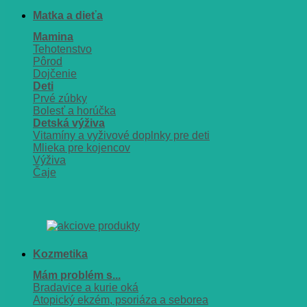
Matka a dieťa
Mamina
Tehotenstvo
Pôrod
Dojčenie
Deti
Prvé zúbky
Bolesť a horúčka
Detská výživa
Vitamíny a vyživové doplnky pre deti
Mlieka pre kojencov
Výživa
Čaje
Kozmetika
Mám problém s...
Bradavice a kurie oká
Atopický ekzém, psoriáza a seborea