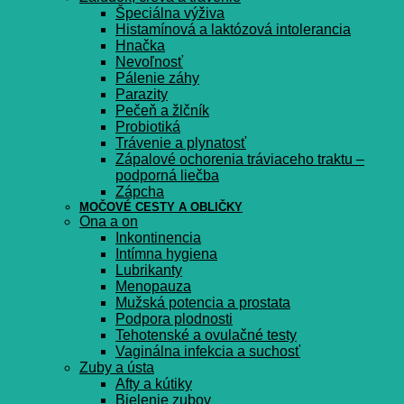
Špeciálna výživa
Histamínová a laktózová intolerancia
Hnačka
Nevoľnosť
Pálenie záhy
Parazity
Pečeň a žlčník
Probiotiká
Trávenie a plynatosť
Zápalové ochorenia tráviaceho traktu –
podporná liečba
Zápcha
MOČOVÉ CESTY A OBLIČKY
Ona a on
Inkontinencia
Intímna hygiena
Lubrikanty
Menopauza
Mužská potencia a prostata
Podpora plodnosti
Tehotenské a ovulačné testy
Vaginálna infekcia a suchosť
Zuby a ústa
Afty a kútiky
Bielenie zubov