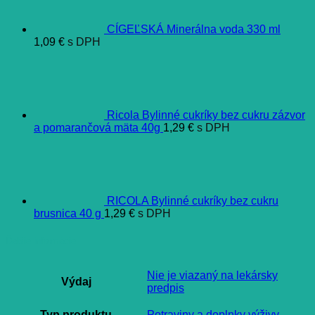
CÍGEĽSKÁ Minerálna voda 330 ml
1,09
€
s DPH
Ricola Bylinné cukríky bez cukru zázvor
a pomarančová mäta 40g
1,29
€
s DPH
RICOLA Bylinné cukríky bez cukru
brusnica 40 g
1,29
€
s DPH
Ďalšie informácie
Nie je viazaný na lekársky
Výdaj
predpis
Typ produktu
Potraviny a doplnky výživy