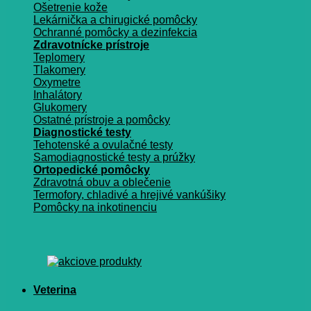
Ošetrenie kože
Lekárnička a chirugické pomôcky
Ochranné pomôcky a dezinfekcia
Zdravotnícke prístroje
Teplomery
Tlakomery
Oxymetre
Inhalátory
Glukomery
Ostatné prístroje a pomôcky
Diagnostické testy
Tehotenské a ovulačné testy
Samodiagnostické testy a prúžky
Ortopedické pomôcky
Zdravotná obuv a oblečenie
Termofory, chladivé a hrejivé vankúšiky
Pomôcky na inkotinenciu
Veterina