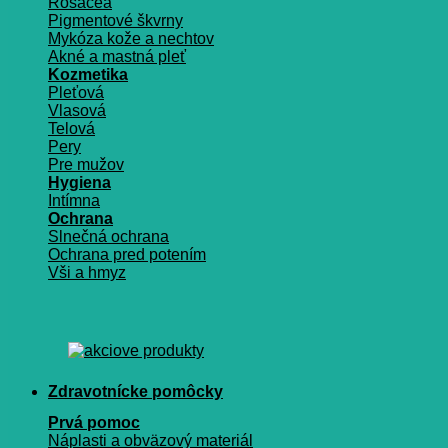
Rosacea
Pigmentové škvrny
Mykóza kože a nechtov
Akné a mastná pleť
Kozmetika
Pleťová
Vlasová
Telová
Pery
Pre mužov
Hygiena
Intímna
Ochrana
Slnečná ochrana
Ochrana pred potením
Vši a hmyz
Zdravotnícke pomôcky
Prvá pomoc
Náplasti a obväzový materiál