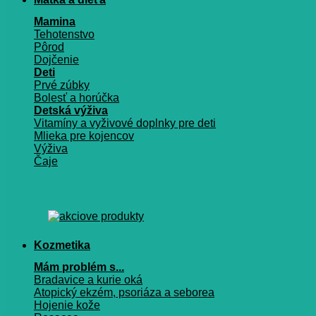
Mamina
Tehotenstvo
Pôrod
Dojčenie
Deti
Prvé zúbky
Bolesť a horúčka
Detská výživa
Vitamíny a vyživové doplnky pre deti
Mlieka pre kojencov
Výživa
Čaje
Kozmetika
Mám problém s...
Bradavice a kurie oká
Atopický ekzém, psoriáza a seborea
Hojenie kože