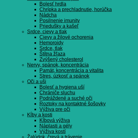
Bolesť hrdla
Chrípka a prechladnutie, horúčka
Nádcha
Posilnenie imunity
Priedušky a kašeľ
Srdce, cievy a tlak
Cievy a žilové ochorenia
Hemoroidy
Srdce, tlak
Štítna žľaza
Zvýšený cholesterol
Nervy, spánok, koncentrácia
Pamät, koncentrácia a vitalita
Stres, úzkosť a spánok
Oči a uši
Bolesť a hygiena uší
Chrániče sluchu
Podráždené a suché oči
Roztoky na kontaktné šošovky
Výživa pre oči
Kĺby a kosti
Kĺbová výživa
Náplasti a gély
Výživa kostí
Žalúdok, črevá a trávenie