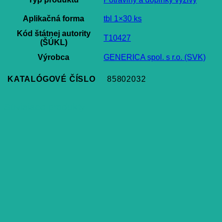
Aplikačná forma
tbl 1×30 ks
Kód štátnej autority
T10427
(ŠÚKL)
Výrobca
GENERICA spol. s r.o. (SVK)
KATALÓGOVÉ ČÍSLO
85802032
Súvisiace produkty