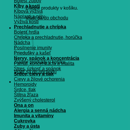
Bolesť zubov
Kĺby a kosti
Žiadne produkty v košíku.
Kĺbová výživa
Náplasti a gély
Vrátiť sa do obchodu
Výživa kostí
Prechladnutie a chrípka
Košík
Bolesť hrdla
Chrípka a prechladnutie, horúčka
Nádcha
Posilnenie imunity
Priedušky a kašeľ
Nervy, spánok a koncentrácia
Žiadne produkty v košíku.
Pamät, koncentrácia a vitalita
Stres, úzkosť a spánok
Vrátiť sa do obchodu
Srdce, cievy a tlak
Cievy a žilové ochorenia
Hemoroidy
Srdce, tlak
Štítna žľaza
Zvýšený cholesterol
Ona a on
Alergia a senná nádcha
Imunita a vitamíny
Cukrovka
Zuby a ústa