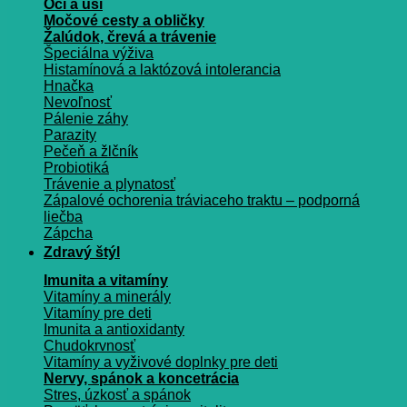
Oči a uši
Močové cesty a obličky
Žalúdok, črevá a trávenie
Špeciálna výživa
Histamínová a laktózová intolerancia
Hnačka
Nevoľnosť
Pálenie záhy
Parazity
Pečeň a žlčník
Probiotiká
Trávenie a plynatosť
Zápalové ochorenia tráviaceho traktu – podporná
liečba
Zápcha
Zdravý štýl
Imunita a vitamíny
Vitamíny a minerály
Vitamíny pre deti
Imunita a antioxidanty
Chudokrvnosť
Vitamíny a vyživové doplnky pre deti
Nervy, spánok a koncetrácia
Stres, úzkosť a spánok