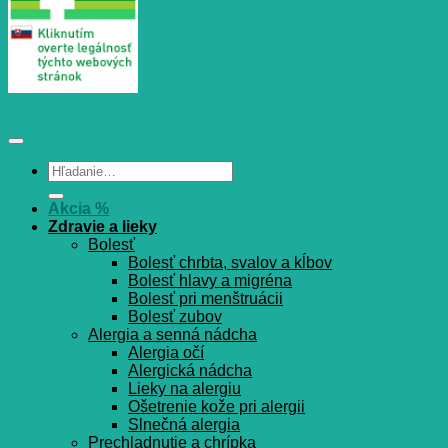
Hľadať:
Akcia %
Zdravie a lieky
Bolesť
Bolesť chrbta, svalov a kĺbov
Bolesť hlavy a migréna
Bolesť pri menštruácii
Bolesť zubov
Alergia a senná nádcha
Alergia očí
Alergická nádcha
Lieky na alergiu
Ošetrenie kože pri alergii
Slnečná alergia
Prechladnutie a chrípka