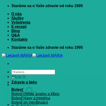
Skip
Staráme sa o Vaše zdravie od roku 1995
to
O nás
content
Služby
Vyšetrenia
E-recept
Blog
Q&A
Kontakty
Staráme sa o Vaše zdravie od roku 1995
Hľadať:
Akcia %
Zdravie a lieky
Bolesť
Bolesť chrbta, svalov a kĺbov
Bolesť hlavy a migréna
Bolesť pri menštruácii