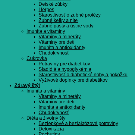
Detské zúbky
Herpes
Starostlivosť o zubné protézy
Zubné kefky a nite
Zubné pasty a ústne vody
Imunita a vitamíny
Vitamíny a minerály
Vitamíny pre deti
Imunita a antioxidanty
Chudokrvnosť
Cukrovka
Potraviny pre diabetikov
Sladidlá a hypoglykémia
Starostlivosť o diabetické nohy a pokožku
Výživové doplnky pre diabetikov
Zdravý štýl
Imunita a vitamíny
Vitamíny a minerály
Vitamíny pre deti
Imunita a antioxidanty
Chudokrvnosť
Diéta a životný štýl
Bezlepkové a bezlaktózové potraviny
Detoxikácia
Pochutiny