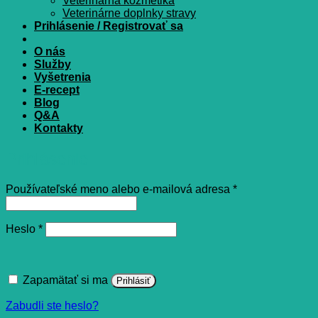
Veterinárna kozmetika
Veterinárne doplnky stravy
Prihlásenie / Registrovať sa
O nás
Služby
Vyšetrenia
E-recept
Blog
Q&A
Kontakty
Prihlásenie
Povinné
Používateľské meno alebo e-mailová adresa
*
Povinné
Heslo
*
Zapamätať si ma
Prihlásiť
Zabudli ste heslo?