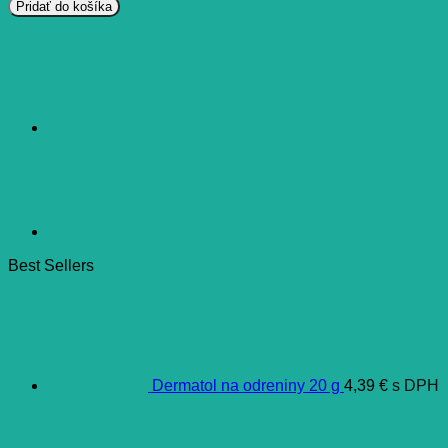
GENERICA
Pridať do košíka
Quantum
Euroformula
tablety
30
ks
Best Sellers
Dermatol na odreniny 20 g
4,39
€
s DPH