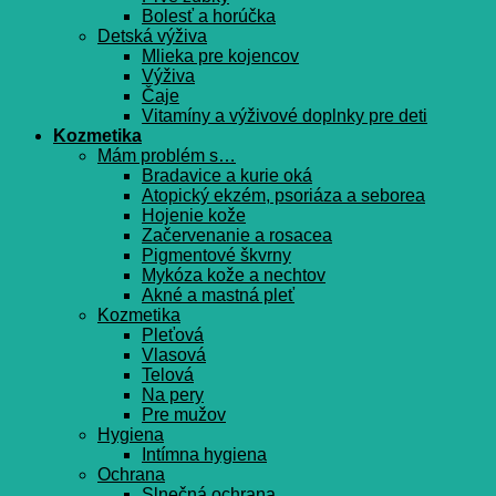
Bolesť a horúčka
Detská výživa
Mlieka pre kojencov
Výživa
Čaje
Vitamíny a výživové doplnky pre deti
Kozmetika
Mám problém s…
Bradavice a kurie oká
Atopický ekzém, psoriáza a seborea
Hojenie kože
Začervenanie a rosacea
Pigmentové škvrny
Mykóza kože a nechtov
Akné a mastná pleť
Kozmetika
Pleťová
Vlasová
Telová
Na pery
Pre mužov
Hygiena
Intímna hygiena
Ochrana
Slnečná ochrana