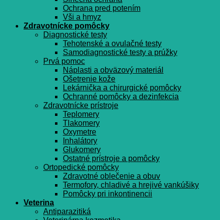
Ochrana pred potením
Vši a hmyz
Zdravotnícke pomôcky
Diagnostické testy
Tehotenské a ovulačné testy
Samodiagnostické testy a prúžky
Prvá pomoc
Náplasti a obväzový materiál
Ošetrenie kože
Lekárnička a chirurgické pomôcky
Ochranné pomôcky a dezinfekcia
Zdravotnícke prístroje
Teplomery
Tlakomery
Oxymetre
Inhalátory
Glukomery
Ostatné prístroje a pomôcky
Ortopedické pomôcky
Zdravotné oblečenie a obuv
Termofory, chladivé a hrejivé vankúšiky
Pomôcky pri inkontinencii
Veterina
Antiparazitiká