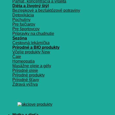
Pamäť, koncentrácia a vitalita
Diéta a životný štýl
Bezlepkové a bezlaktózové potraviny
Detoxikácia
Pochutiny
Pre fajčiarov
Pre športovcov
Prípravky na chudnutie
Sezóna
Cestovná lekárnička
Prírodné a BIO produkty
Včelie produkty
Čaje
Homeopatia
Masážne oleje a gély
Prírodné oleje
Prírodné produkty
Prírodné šťavy
Zdravá výživa
Matka a dieťa