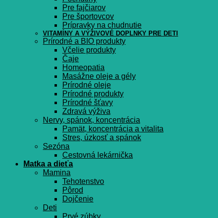
Pre fajčiarov
Pre športovcov
Prípravky na chudnutie
VITAMÍNY A VÝŽIVOVÉ DOPLNKY PRE DETI
Prírodné a BIO produkty
Včelie produkty
Čaje
Homeopatia
Masážne oleje a gély
Prírodné oleje
Prírodné produkty
Prírodné šťavy
Zdravá výživa
Nervy, spánok, koncentrácia
Pamät, koncentrácia a vitalita
Stres, úzkosť a spánok
Sezóna
Cestovná lekárnička
Matka a dieťa
Mamina
Tehotenstvo
Pôrod
Dojčenie
Deti
Prvé zúbky