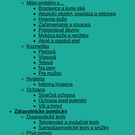
Mám problém s…
Bradavice a kurie oká
Atopický ekzém, psoriáza a seborea
Hojenie kože
Začervenanie a rosacea
Pigmentové škvrny
Mykóza kože a nechtov
Akné a mastná pleť
Kozmetika
Pleťová
Vlasová
Telová
Na pery
Pre mužov
Hygiena
Intímna hygiena
Ochrana
Slnečná ochrana
Ochrana pred potením
Vši a hmyz
Zdravotnícke pomôcky
Diagnostické testy
Tehotenské a ovulačné testy
Samodiagnostické testy a prúžky
Prvá pomoc