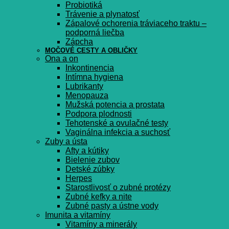
Probiotiká
Trávenie a plynatosť
Zápalové ochorenia tráviaceho traktu –
podporná liečba
Zápcha
MOČOVÉ CESTY A OBLIČKY
Ona a on
Inkontinencia
Intímna hygiena
Lubrikanty
Menopauza
Mužská potencia a prostata
Podpora plodnosti
Tehotenské a ovulačné testy
Vaginálna infekcia a suchosť
Zuby a ústa
Afty a kútiky
Bielenie zubov
Detské zúbky
Herpes
Starostlivosť o zubné protézy
Zubné kefky a nite
Zubné pasty a ústne vody
Imunita a vitamíny
Vitamíny a minerály