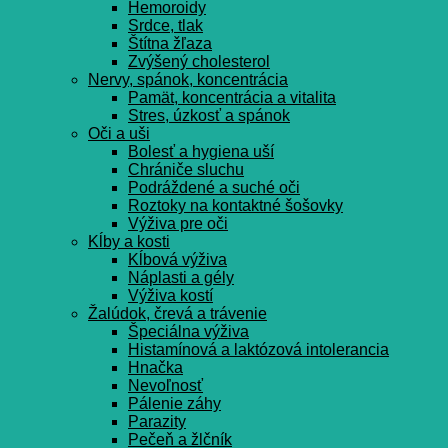
Hemoroidy
Srdce, tlak
Štítna žľaza
Zvýšený cholesterol
Nervy, spánok, koncentrácia
Pamät, koncentrácia a vitalita
Stres, úzkosť a spánok
Oči a uši
Bolesť a hygiena uší
Chrániče sluchu
Podráždené a suché oči
Roztoky na kontaktné šošovky
Výživa pre oči
Kĺby a kosti
Kĺbová výživa
Náplasti a gély
Výživa kostí
Žalúdok, črevá a trávenie
Špeciálna výživa
Histamínová a laktózová intolerancia
Hnačka
Nevoľnosť
Pálenie záhy
Parazity
Pečeň a žlčník