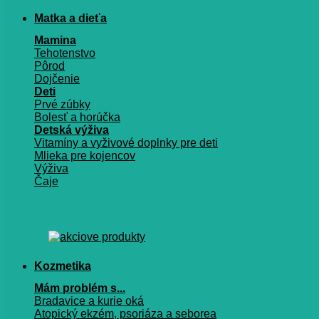
Matka a dieťa
Mamina
Tehotenstvo
Pôrod
Dojčenie
Deti
Prvé zúbky
Bolesť a horúčka
Detská výživa
Vitamíny a vyživové doplnky pre deti
Mlieka pre kojencov
Výživa
Čaje
Kozmetika
Mám problém s...
Bradavice a kurie oká
Atopický ekzém, psoriáza a seborea