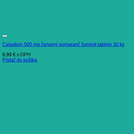
Celaskon 500 mg červený pomaranč šumivé tablety 30 ks
6,99
€
s DPH
Pridať do košíka