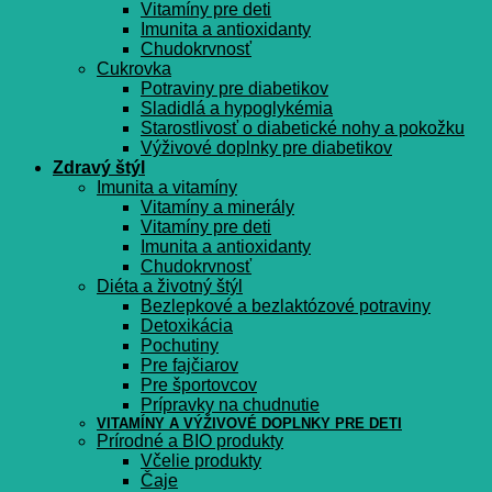
Vitamíny pre deti
Imunita a antioxidanty
Chudokrvnosť
Cukrovka
Potraviny pre diabetikov
Sladidlá a hypoglykémia
Starostlivosť o diabetické nohy a pokožku
Výživové doplnky pre diabetikov
Zdravý štýl
Imunita a vitamíny
Vitamíny a minerály
Vitamíny pre deti
Imunita a antioxidanty
Chudokrvnosť
Diéta a životný štýl
Bezlepkové a bezlaktózové potraviny
Detoxikácia
Pochutiny
Pre fajčiarov
Pre športovcov
Prípravky na chudnutie
VITAMÍNY A VÝŽIVOVÉ DOPLNKY PRE DETI
Prírodné a BIO produkty
Včelie produkty
Čaje