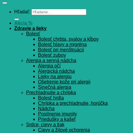
Hľadať:
Akcia %
Zdravie a lieky
Bolesť
Bolesť chrbta, svalov a kĺbov
Bolesť hlavy a migréna
Bolesť pri menštruácii
Bolesť zubov
Alergia a senná nádcha
Alergia očí
Alergická nádcha
Lieky na alergiu
Ošetrenie kože pri alergii
Slnečná alergia
Prechladnutie a chrípka
Bolesť hrdla
Chrípka a prechladnutie, horúčka
Nádcha
Posilnenie imunity
Priedušky a kašeľ
Srdce, cievy a tlak
Cievy a žilové ochorenia