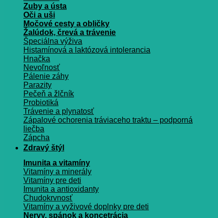
Zuby a ústa
Oči a uši
Močové cesty a obličky
Žalúdok, črevá a trávenie
Špeciálna výživa
Histamínová a laktózová intolerancia
Hnačka
Nevoľnosť
Pálenie záhy
Parazity
Pečeň a žlčník
Probiotiká
Trávenie a plynatosť
Zápalové ochorenia tráviaceho traktu – podporná
liečba
Zápcha
Zdravý štýl
Imunita a vitamíny
Vitamíny a minerály
Vitamíny pre deti
Imunita a antioxidanty
Chudokrvnosť
Vitamíny a vyživové doplnky pre deti
Nervy, spánok a koncetrácia