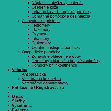
Náplasti a obväzový materiál
Ošetrenie kože
Lekárnička a chirurgické pomôcky
Ochranné pomôcky a dezinfekcia
Zdravotnícke prístroje
Teplomery
Tlakomery
Oxymetre
Inhalátory
Glukomery
Ostatné prístroje a pomôcky
Ortopedické pomôcky
Zdravotné oblečenie a obuv
Termofory, chladivé a hrejivé vankúšiky
Pomôcky pri inkontinencii
Veterina
Antiparazitiká
Veterinárna kozmetika
Veterinárne doplnky stravy
Prihlásenie / Registrovať sa
O nás
Služby
Vyšetrenia
E-recept