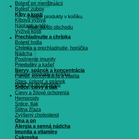
Bolesť pri menštruácii
Bolesť zubov
Kĺby a kosti
Žiadne produkty v košíku.
Kĺbová výživa
Náplasti a gély
Vrátiť sa do obchodu
Výživa kostí
Prechladnutie a chrípka
Košík
Bolesť hrdla
Chrípka a prechladnutie, horúčka
Nádcha
Posilnenie imunity
Priedušky a kašeľ
Nervy, spánok a koncentrácia
Žiadne produkty v košíku.
Pamät, koncentrácia a vitalita
Stres, úzkosť a spánok
Vrátiť sa do obchodu
Srdce, cievy a tlak
Cievy a žilové ochorenia
Hemoroidy
Srdce, tlak
Štítna žľaza
Zvýšený cholesterol
Ona a on
Alergia a senná nádcha
Imunita a vitamíny
Cukrovka