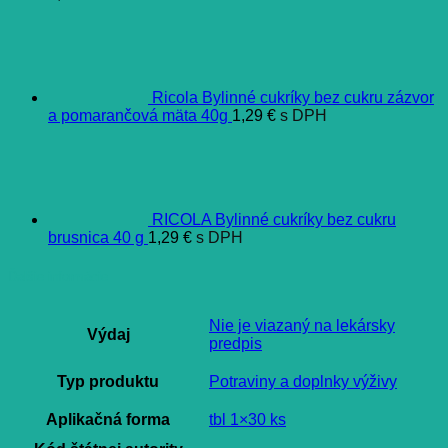
Ricola Bylinné cukríky bez cukru zázvor
a pomarančová mäta 40g
1,29
€
s DPH
RICOLA Bylinné cukríky bez cukru
brusnica 40 g
1,29
€
s DPH
Ďalšie informácie
Nie je viazaný na lekársky
Výdaj
predpis
Typ produktu
Potraviny a doplnky výživy
Aplikačná forma
tbl 1×30 ks