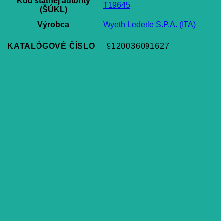
Kód štátnej autority
T19645
(ŠÚKL)
Výrobca
Wyeth Lederle S.P.A. (ITA)
KATALÓGOVÉ ČÍSLO
9120036091627
Súvisiace produkty