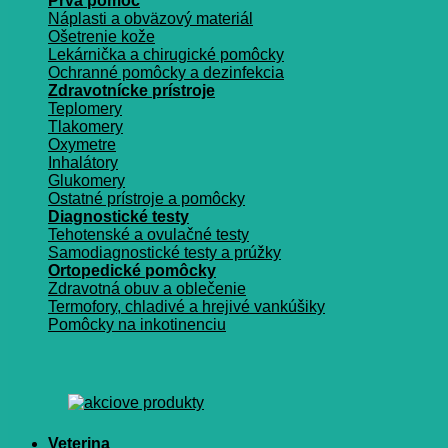
Prvá pomoc
Náplasti a obväzový materiál
Ošetrenie kože
Lekárnička a chirugické pomôcky
Ochranné pomôcky a dezinfekcia
Zdravotnícke prístroje
Teplomery
Tlakomery
Oxymetre
Inhalátory
Glukomery
Ostatné prístroje a pomôcky
Diagnostické testy
Tehotenské a ovulačné testy
Samodiagnostické testy a prúžky
Ortopedické pomôcky
Zdravotná obuv a oblečenie
Termofory, chladivé a hrejivé vankúšiky
Pomôcky na inkotinenciu
Veterina