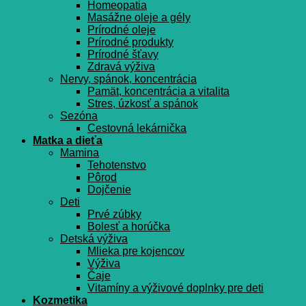
Homeopatia
Masážne oleje a gély
Prírodné oleje
Prírodné produkty
Prírodné šťavy
Zdravá výživa
Nervy, spánok, koncentrácia
Pamät, koncentrácia a vitalita
Stres, úzkosť a spánok
Sezóna
Cestovná lekárnička
Matka a dieťa
Mamina
Tehotenstvo
Pôrod
Dojčenie
Deti
Prvé zúbky
Bolesť a horúčka
Detská výživa
Mlieka pre kojencov
Výživa
Čaje
Vitamíny a výživové doplnky pre deti
Kozmetika