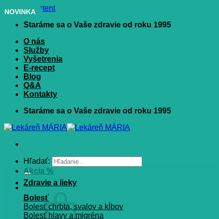
Skip to content
NOVINKA
Staráme sa o Vaše zdravie od roku 1995
O nás
Služby
Vyšetrenia
E-recept
Blog
Q&A
Kontakty
Staráme sa o Vaše zdravie od roku 1995
Hľadať:
Akcia %
Zdravie a lieky
Bolesť
Bolesť chrbta, svalov a kĺbov
Bolesť hlavy a migréna