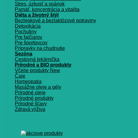
Stres, úzkosť a spánok
Pamäť, koncentrácia a vitalita
Diéta a životný štýl
Bezlepkové a bezlaktózové potraviny
Detoxikácia
Pochutiny
Pre fajčiarov
Pre športovcov
Prípravky na chudnutie
Sezóna
Cestovná lekárnička
Prírodné a BIO produkty
Včelie produkty
Čaje
Homeopatia
Masážne oleje a gély
Prírodné oleje
Prírodné produkty
Prírodné šťavy
Zdravá výživa