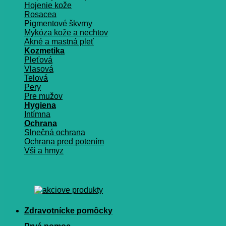
Hojenie kože
Rosacea
Pigmentové škvrny
Mykóza kože a nechtov
Akné a mastná pleť
Kozmetika
Pleťová
Vlasová
Telová
Pery
Pre mužov
Hygiena
Intímna
Ochrana
Slnečná ochrana
Ochrana pred potením
Vši a hmyz
Zdravotnícke pomôcky