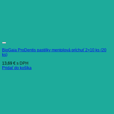
BioGaia ProDentis pastilky mentolová príchuť 2×10 ks (20
ks)
13,69
€
s DPH
Pridať do košíka