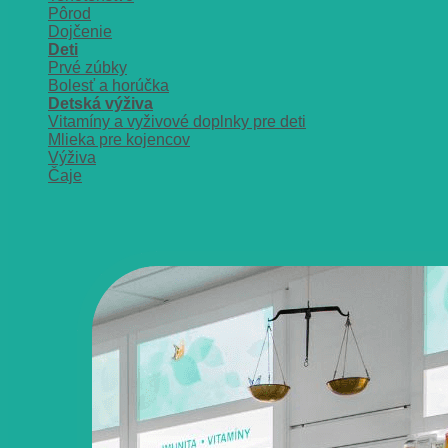
Pôrod
Dojčenie
Deti
Prvé zúbky
Bolesť a horúčka
Detská výživa
Vitamíny a vyživové doplnky pre deti
Mlieka pre kojencov
Výživa
Čaje