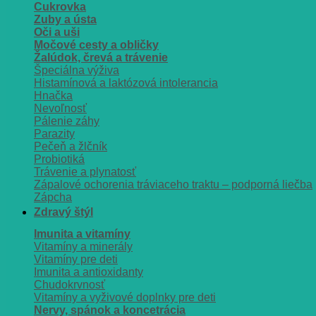
Cukrovka
Zuby a ústa
Oči a uši
Močové cesty a obličky
Žalúdok, črevá a trávenie
Špeciálna výživa
Histamínová a laktózová intolerancia
Hnačka
Nevoľnosť
Pálenie záhy
Parazity
Pečeň a žlčník
Probiotiká
Trávenie a plynatosť
Zápalové ochorenia tráviaceho traktu – podporná liečba
Zápcha
Zdravý štýl
Imunita a vitamíny
Vitamíny a minerály
Vitamíny pre deti
Imunita a antioxidanty
Chudokrvnosť
Vitamíny a vyživové doplnky pre deti
Nervy, spánok a koncetrácia