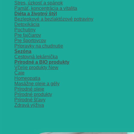
Stres, úzkosť a spánok
Pamäť, koncentrácia a vitalita
Diéta a životný štýl
Bezlepkové a bezlaktózové potraviny
Detoxikácia
Pochutiny
Pre fajčiarov
Pre športovcov
Prípravky na chudnutie
Sezóna
Cestovná lekárnička
Prírodné a BIO produkty
Včelie produkty
Čaje
Homeopatia
Masážne oleje a gély
Prírodné oleje
Prírodné produkty
Prírodné šťavy
Zdravá výživa