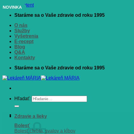
Skip to content
NOVINKA
Staráme sa o Vaše zdravie od roku 1995
O nás
Služby
Vyšetrenia
E-recept
Blog
Q&A
Kontakty
Staráme sa o Vaše zdravie od roku 1995
Hľadať:
Zdravie a lieky
Bolesť
Bolesť chrbta, svalov a kĺbov