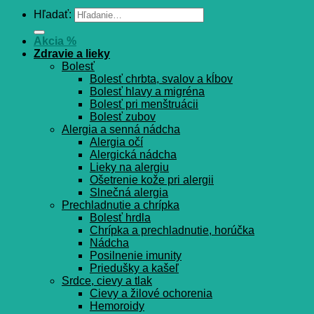
Hľadať:
Akcia %
Zdravie a lieky
Bolesť
Bolesť chrbta, svalov a kĺbov
Bolesť hlavy a migréna
Bolesť pri menštruácii
Bolesť zubov
Alergia a senná nádcha
Alergia očí
Alergická nádcha
Lieky na alergiu
Ošetrenie kože pri alergii
Slnečná alergia
Prechladnutie a chrípka
Bolesť hrdla
Chrípka a prechladnutie, horúčka
Nádcha
Posilnenie imunity
Priedušky a kašeľ
Srdce, cievy a tlak
Cievy a žilové ochorenia
Hemoroidy