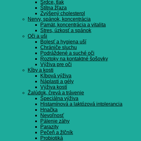
Srdce, tlak
Štítna žľaza
Zvýšený cholesterol
Nervy, spánok, koncentrácia
Pamät, koncentrácia a vitalita
Stres, úzkosť a spánok
Oči a uši
Bolesť a hygiena uší
Chrániče sluchu
Podráždené a suché oči
Roztoky na kontaktné šošovky
Výživa pre oči
Kĺby a kosti
Kĺbová výživa
Náplasti a gély
Výživa kostí
Žalúdok, črevá a trávenie
Špeciálna výživa
Histamínová a laktózová intolerancia
Hnačka
Nevoľnosť
Pálenie záhy
Parazity
Pečeň a žlčník
Probiotiká