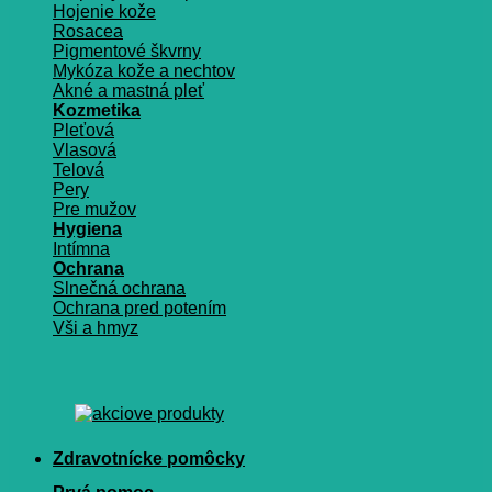
Hojenie kože
Rosacea
Pigmentové škvrny
Mykóza kože a nechtov
Akné a mastná pleť
Kozmetika
Pleťová
Vlasová
Telová
Pery
Pre mužov
Hygiena
Intímna
Ochrana
Slnečná ochrana
Ochrana pred potením
Vši a hmyz
Zdravotnícke pomôcky