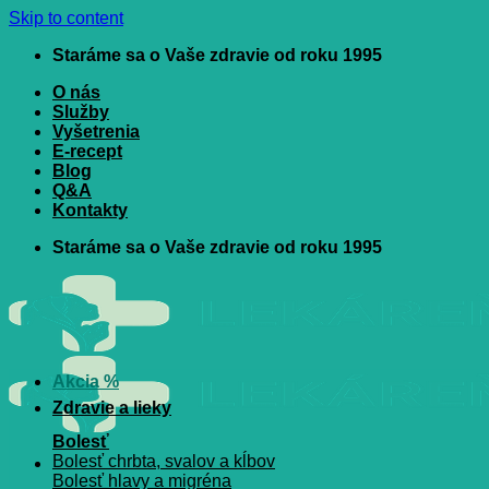
Skip to content
Staráme sa o Vaše zdravie od roku 1995
O nás
Služby
Vyšetrenia
E-recept
Blog
Q&A
Kontakty
Staráme sa o Vaše zdravie od roku 1995
Akcia %
Zdravie a lieky
Bolesť
Bolesť chrbta, svalov a kĺbov
Bolesť hlavy a migréna