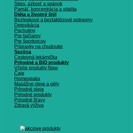
Stres, úzkosť a spánok
Pamäť, koncentrácia a vitalita
Diéta a životný štýl
Bezlepkové a bezlaktózové potraviny
Detoxikácia
Pochutiny
Pre fajčiarov
Pre športovcov
Prípravky na chudnutie
Sezóna
Cestovná lekárnička
Prírodné a BIO produkty
Včelie produkty
Čaje
Homeopatia
Masážne oleje a gély
Prírodné oleje
Prírodné produkty
Prírodné šťavy
Zdravá výživa