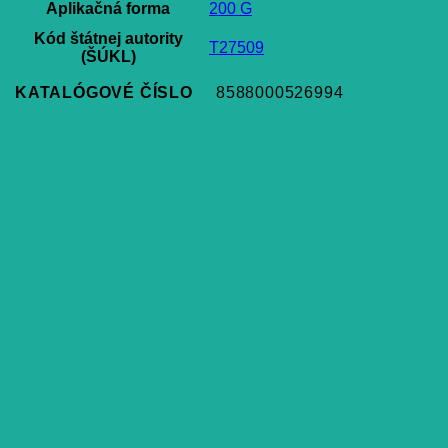
Aplikačná forma
200 G
Kód štátnej autority
T27509
(ŠÚKL)
KATALÓGOVÉ ČÍSLO
8588000526994
Súvisiace produkty