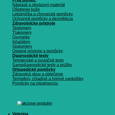
Prvá pomoc
Náplasti a obväzový materiál
Ošetrenie kože
Lekárnička a chirugické pomôcky
Ochranné pomôcky a dezinfekcia
Zdravotnícke prístroje
Teplomery
Tlakomery
Oxymetre
Inhalátory
Glukomery
Ostatné prístroje a pomôcky
Diagnostické testy
Tehotenské a ovulačné testy
Samodiagnostické testy a prúžky
Ortopedické pomôcky
Zdravotná obuv a oblečenie
Termofory, chladivé a hrejivé vankúšiky
Pomôcky na inkotinenciu
Veterina