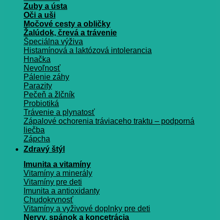
Zuby a ústa
Oči a uši
Močové cesty a obličky
Žalúdok, črevá a trávenie
Špeciálna výživa
Histamínová a laktózová intolerancia
Hnačka
Nevoľnosť
Pálenie záhy
Parazity
Pečeň a žlčník
Probiotiká
Trávenie a plynatosť
Zápalové ochorenia tráviaceho traktu – podporná
liečba
Zápcha
Zdravý štýl
Imunita a vitamíny
Vitamíny a minerály
Vitamíny pre deti
Imunita a antioxidanty
Chudokrvnosť
Vitamíny a vyživové doplnky pre deti
Nervy, spánok a koncetrácia