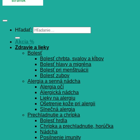
Hľadať:
Akcia %
Zdravie a lieky
Bolesť
Bolesť chrbta, svalov a kĺbov
Bolesť hlavy a migréna
Bolesť pri menštruácii
Bolesť zubov
Alergia a senná nádcha
Alergia očí
Alergická nádcha
Lieky na alergiu
Ošetrenie kože pri alergii
Slnečná alergia
Prechladnutie a chrípka
Bolesť hrdla
Chrípka a prechladnutie, horúčka
Nádcha
Posilnenie imunity