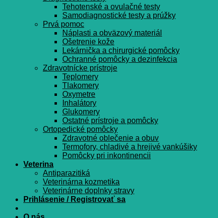
Tehotenské a ovulačné testy
Samodiagnostické testy a prúžky
Prvá pomoc
Náplasti a obväzový materiál
Ošetrenie kože
Lekárnička a chirurgické pomôcky
Ochranné pomôcky a dezinfekcia
Zdravotnícke prístroje
Teplomery
Tlakomery
Oxymetre
Inhalátory
Glukomery
Ostatné prístroje a pomôcky
Ortopedické pomôcky
Zdravotné oblečenie a obuv
Termofory, chladivé a hrejivé vankúšiky
Pomôcky pri inkontinencii
Veterina
Antiparazitiká
Veterinárna kozmetika
Veterinárne doplnky stravy
Prihlásenie / Registrovať sa
O nás