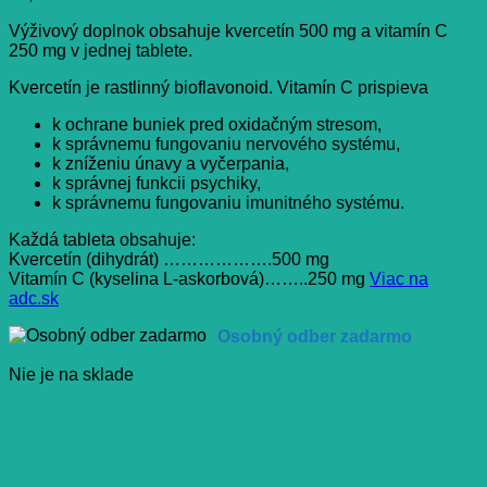
Výživový doplnok obsahuje kvercetín 500 mg a vitamín C
250 mg v jednej tablete.
Kvercetín je rastlinný bioflavonoid. Vitamín C prispieva
k ochrane buniek pred oxidačným stresom,
k správnemu fungovaniu nervového systému,
k zníženiu únavy a vyčerpania,
k správnej funkcii psychiky,
k správnemu fungovaniu imunitného systému.
Každá tableta obsahuje:
Kvercetín (dihydrát) ……………….500 mg
Vitamín C (kyselina L-askorbová)……..250 mg
Viac na
adc.sk
Osobný odber zadarmo
Nie je na sklade