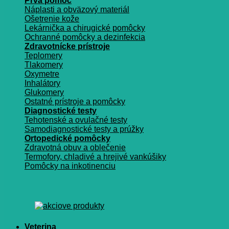
Prvá pomoc
Náplasti a obväzový materiál
Ošetrenie kože
Lekárnička a chirugické pomôcky
Ochranné pomôcky a dezinfekcia
Zdravotnícke prístroje
Teplomery
Tlakomery
Oxymetre
Inhalátory
Glukomery
Ostatné prístroje a pomôcky
Diagnostické testy
Tehotenské a ovulačné testy
Samodiagnostické testy a prúžky
Ortopedické pomôcky
Zdravotná obuv a oblečenie
Termofory, chladivé a hrejivé vankúšiky
Pomôcky na inkotinenciu
Veterina