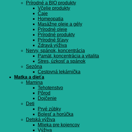
Prírodné a BIO produkty
Včelie produkty
Čaje
Homeopatia
Masážne oleje a gély
Prírodné oleje
Prírodné produkty
Prírodné šťavy
Zdravá výživa
Nervy, spánok, koncentrácia
Pamät, koncentrácia a vitalita
Stres, úzkosť a spánok
Sezóna
Cestovná lekárnička
Matka a dieťa
Mamina
Tehotenstvo
Pôrod
Dojčenie
Deti
Prvé zúbky
Bolesť a horúčka
Detská výživa
Mlieka pre kojencov
Výživa