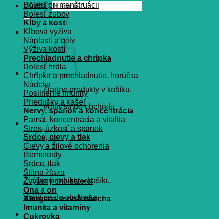
Bolesť pri menštruácii
Hľadať:
Bolesť zubov
Kĺby a kosti
Kĺbová výživa
Náplasti a gély
Výživa kostí
Prechladnutie a chrípka
Bolesť hrdla
Chrípka a prechladnutie, horúčka
Nádcha
Žiadne produkty v košíku.
Posilnenie imunity
Priedušky a kašeľ
Vrátiť sa do obchodu
Nervy, spánok a koncentrácia
Pamät, koncentrácia a vitalita
Košík
Stres, úzkosť a spánok
Srdce, cievy a tlak
Cievy a žilové ochorenia
Hemoroidy
Srdce, tlak
Štítna žľaza
Žiadne produkty v košíku.
Zvýšený cholesterol
Ona a on
Vrátiť sa do obchodu
Alergia a senná nádcha
Imunita a vitamíny
Cukrovka