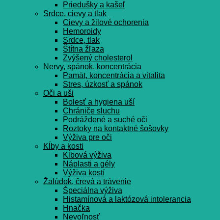
Priedušky a kašeľ
Srdce, cievy a tlak
Cievy a žilové ochorenia
Hemoroidy
Srdce, tlak
Štítna žľaza
Zvýšený cholesterol
Nervy, spánok, koncentrácia
Pamät, koncentrácia a vitalita
Stres, úzkosť a spánok
Oči a uši
Bolesť a hygiena uší
Chrániče sluchu
Podráždené a suché oči
Roztoky na kontaktné šošovky
Výživa pre oči
Kĺby a kosti
Kĺbová výživa
Náplasti a gély
Výživa kostí
Žalúdok, črevá a trávenie
Špeciálna výživa
Histamínová a laktózová intolerancia
Hnačka
Nevoľnosť