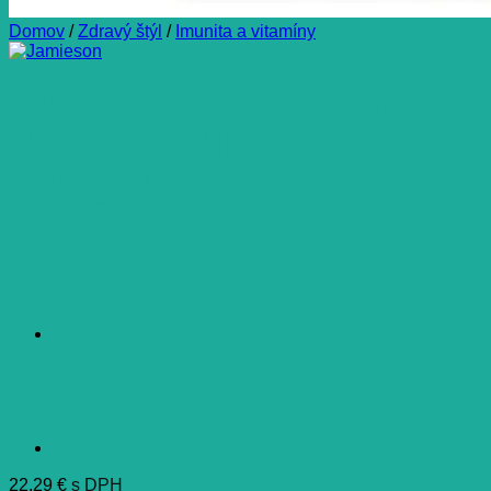
Domov
/
Zdravý štýl
/
Imunita a vitamíny
JAMIESON KVERCETÍN 500
MG S VITAMÍNOM C 250 MG
tablety 45 ks
22,29
€
s DPH