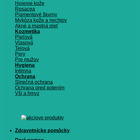
Hojenie kože
Rosacea
Pigmentové škvrny
Mykóza kože a nechtov
Akné a mastná pleť
Kozmetika
Pleťová
Vlasová
Telová
Pery
Pre mužov
Hygiena
Intímna
Ochrana
Slnečná ochrana
Ochrana pred potením
Vši a hmyz
Zdravotnícke pomôcky