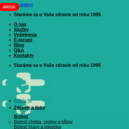
Skip to content
AKCIA
Staráme sa o Vaše zdravie od roku 1995
O nás
Služby
Vyšetrenia
E-recept
Blog
Q&A
Kontakty
Staráme sa o Vaše zdravie od roku 1995
Akcia %
Zdravie a lieky
Bolesť
Bolesť chrbta, svalov a kĺbov
Bolesť hlavy a migréna