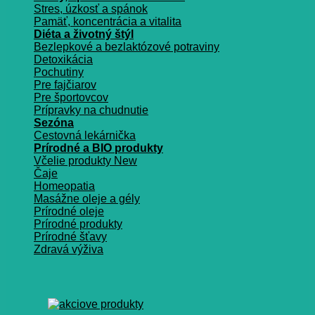
Stres, úzkosť a spánok
Pamäť, koncentrácia a vitalita
Diéta a životný štýl
Bezlepkové a bezlaktózové potraviny
Detoxikácia
Pochutiny
Pre fajčiarov
Pre športovcov
Prípravky na chudnutie
Sezóna
Cestovná lekárnička
Prírodné a BIO produkty
Včelie produkty
Čaje
Homeopatia
Masážne oleje a gély
Prírodné oleje
Prírodné produkty
Prírodné šťavy
Zdravá výživa