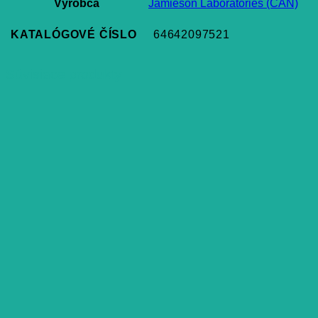
Výrobca
Jamieson Laboratories (CAN)
KATALÓGOVÉ ČÍSLO
64642097521
Súvisiace produkty