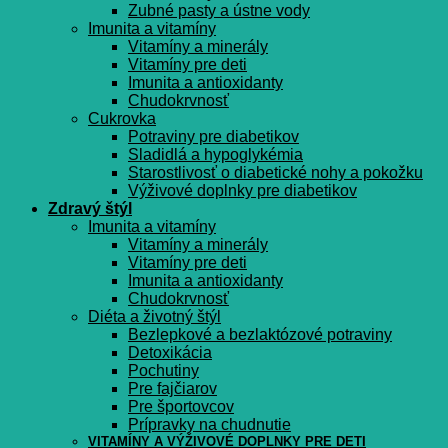
Zubné pasty a ústne vody
Imunita a vitamíny
Vitamíny a minerály
Vitamíny pre deti
Imunita a antioxidanty
Chudokrvnosť
Cukrovka
Potraviny pre diabetikov
Sladidlá a hypoglykémia
Starostlivosť o diabetické nohy a pokožku
Výživové doplnky pre diabetikov
Zdravý štýl
Imunita a vitamíny
Vitamíny a minerály
Vitamíny pre deti
Imunita a antioxidanty
Chudokrvnosť
Diéta a životný štýl
Bezlepkové a bezlaktózové potraviny
Detoxikácia
Pochutiny
Pre fajčiarov
Pre športovcov
Prípravky na chudnutie
VITAMÍNY A VÝŽIVOVÉ DOPLNKY PRE DETI