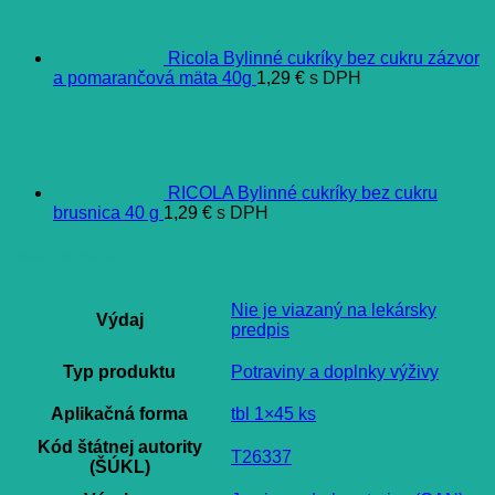
Ricola Bylinné cukríky bez cukru zázvor
a pomarančová mäta 40g
1,29
€
s DPH
RICOLA Bylinné cukríky bez cukru
brusnica 40 g
1,29
€
s DPH
Ďalšie informácie
Nie je viazaný na lekársky
Výdaj
predpis
Typ produktu
Potraviny a doplnky výživy
Aplikačná forma
tbl 1×45 ks
Kód štátnej autority
T26337
(ŠÚKL)