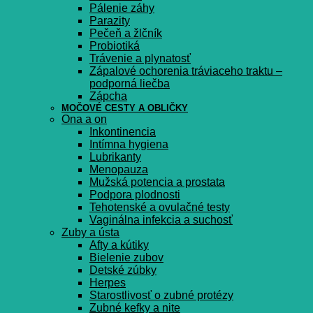
Pálenie záhy
Parazity
Pečeň a žlčník
Probiotiká
Trávenie a plynatosť
Zápalové ochorenia tráviaceho traktu –
podporná liečba
Zápcha
MOČOVÉ CESTY A OBLIČKY
Ona a on
Inkontinencia
Intímna hygiena
Lubrikanty
Menopauza
Mužská potencia a prostata
Podpora plodnosti
Tehotenské a ovulačné testy
Vaginálna infekcia a suchosť
Zuby a ústa
Afty a kútiky
Bielenie zubov
Detské zúbky
Herpes
Starostlivosť o zubné protézy
Zubné kefky a nite