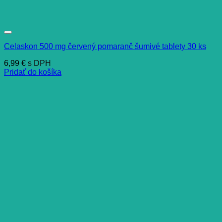
Celaskon 500 mg červený pomaranč šumivé tablety 30 ks
6,99
€
s DPH
Pridať do košíka