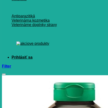
Antiparazitiká
Veterinárna kozmetika
Veterinárne doplnky stravy
Filter