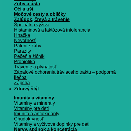
Zuby a ústa
Oči a uši
Močové cesty a obličky
Žalúdok, črevá a trávenie
Špeciálna výživa
Histamínová a laktózová intolerancia
Hnačka
Nevoľnosť
Pálenie záhy
Parazity
Pečeň a žlčník
Probiotiká
Trávenie a plynatosť
Zápalové ochorenia tráviaceho traktu – podporná
liečba
Zápcha
Zdravý štýl
Imunita a vitamíny
Vitamíny a minerály
Vitamíny pre deti
Imunita a antioxidanty
Chudokrvnosť
Vitamíny a vyživové doplnky pre deti
Nervy, spánok a koncetrácia