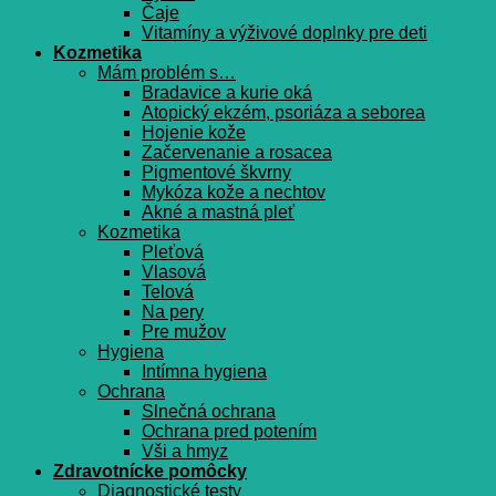
Čaje
Vitamíny a výživové doplnky pre deti
Kozmetika
Mám problém s…
Bradavice a kurie oká
Atopický ekzém, psoriáza a seborea
Hojenie kože
Začervenanie a rosacea
Pigmentové škvrny
Mykóza kože a nechtov
Akné a mastná pleť
Kozmetika
Pleťová
Vlasová
Telová
Na pery
Pre mužov
Hygiena
Intímna hygiena
Ochrana
Slnečná ochrana
Ochrana pred potením
Vši a hmyz
Zdravotnícke pomôcky
Diagnostické testy