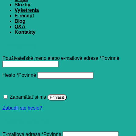
Služby
Vyšetrenia
E-recept
Blog
Q&A
Kontakty
Prihlásenie
Používateľské meno alebo e-mailová adresa
*
Povinné
Heslo
*
Povinné
Zapamätať si ma
Prihlásiť
Zabudli ste heslo?
Registrovať sa
E-mailová adresa
*
Povinné