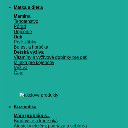
Matka a dieťa
Mamina
Tehotenstvo
Pôrod
Dojčenie
Deti
Prvé zúbky
Bolesť a horúčka
Detská výživa
Vitamíny a vyživové doplnky pre deti
Mlieka pre kojencov
Výživa
Čaje
Kozmetika
Mám problém s...
Bradavice a kurie oká
Atopický ekzém, psoriáza a seborea