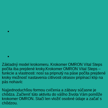
Základný model krokomeru. Krokomer OMRON Vital Steps
počíta iba prejdené kroky.Krokomer OMRON Vital Steps –
funkcie a vlastnosti: nosí sa pripnutý na páse počíta prejdené
kroky možnosť nastavenia citlivosti otrasov pripínací klip na
pás nohavíc
Najjednoduchšou formou cvičenia a zábavy súčasne je
chôdza. Začleniť túto aktivitu do vášho života Vám pomôže
krokomer OMRON. Stačí len vložiť osobné údaje a začať s
chôdzou.