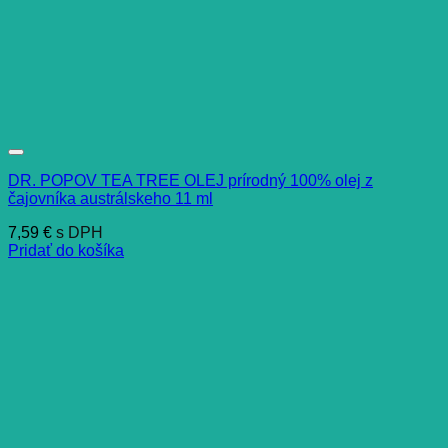
DR. POPOV TEA TREE OLEJ prírodný 100% olej z
čajovníka austrálskeho 11 ml
7,59
€
s DPH
Pridať do košíka