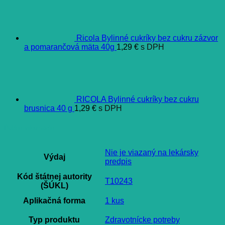
Ricola Bylinné cukríky bez cukru zázvor
a pomarančová mäta 40g
1,29
€
s DPH
RICOLA Bylinné cukríky bez cukru
brusnica 40 g
1,29
€
s DPH
Ďalšie informácie
Nie je viazaný na lekársky
Výdaj
predpis
Kód štátnej autority
T10243
(ŠÚKL)
Aplikačná forma
1 kus
Typ produktu
Zdravotnícke potreby