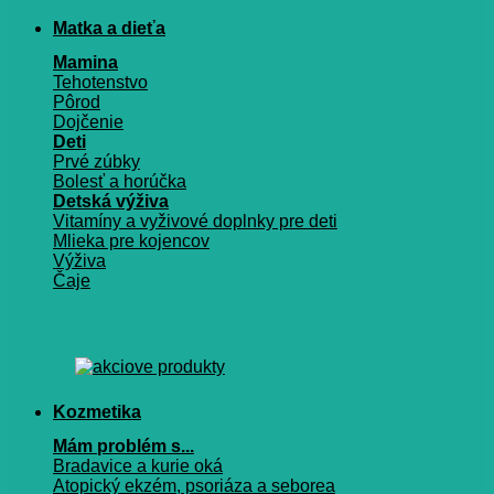
Matka a dieťa
Mamina
Tehotenstvo
Pôrod
Dojčenie
Deti
Prvé zúbky
Bolesť a horúčka
Detská výživa
Vitamíny a vyživové doplnky pre deti
Mlieka pre kojencov
Výživa
Čaje
Kozmetika
Mám problém s...
Bradavice a kurie oká
Atopický ekzém, psoriáza a seborea