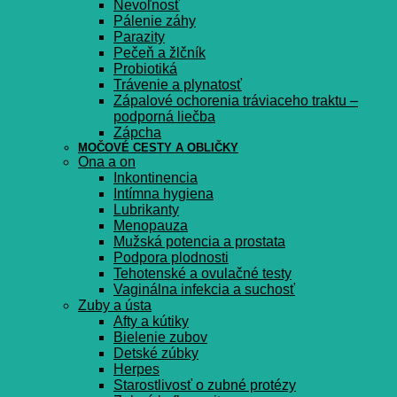
Nevoľnosť
Pálenie záhy
Parazity
Pečeň a žlčník
Probiotiká
Trávenie a plynatosť
Zápalové ochorenia tráviaceho traktu –
podporná liečba
Zápcha
MOČOVÉ CESTY A OBLIČKY
Ona a on
Inkontinencia
Intímna hygiena
Lubrikanty
Menopauza
Mužská potencia a prostata
Podpora plodnosti
Tehotenské a ovulačné testy
Vaginálna infekcia a suchosť
Zuby a ústa
Afty a kútiky
Bielenie zubov
Detské zúbky
Herpes
Starostlivosť o zubné protézy