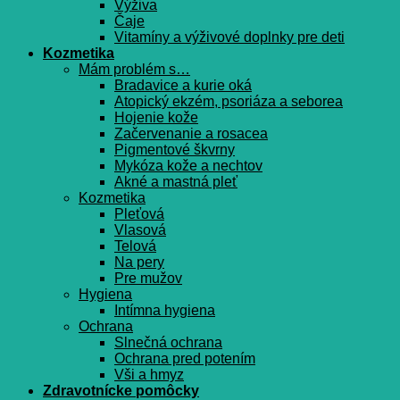
Výživa
Čaje
Vitamíny a výživové doplnky pre deti
Kozmetika
Mám problém s…
Bradavice a kurie oká
Atopický ekzém, psoriáza a seborea
Hojenie kože
Začervenanie a rosacea
Pigmentové škvrny
Mykóza kože a nechtov
Akné a mastná pleť
Kozmetika
Pleťová
Vlasová
Telová
Na pery
Pre mužov
Hygiena
Intímna hygiena
Ochrana
Slnečná ochrana
Ochrana pred potením
Vši a hmyz
Zdravotnícke pomôcky