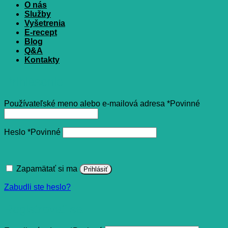
O nás
Služby
Vyšetrenia
E-recept
Blog
Q&A
Kontakty
Prihlásenie
Používateľské meno alebo e-mailová adresa
*
Povinné
Heslo
*
Povinné
Zapamätať si ma
Prihlásiť
Zabudli ste heslo?
Registrovať sa