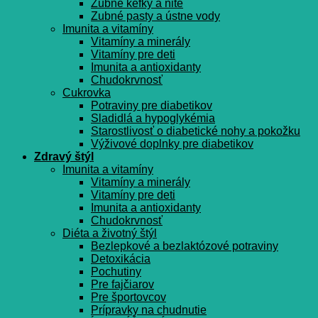
Zubné kefky a nite
Zubné pasty a ústne vody
Imunita a vitamíny
Vitamíny a minerály
Vitamíny pre deti
Imunita a antioxidanty
Chudokrvnosť
Cukrovka
Potraviny pre diabetikov
Sladidlá a hypoglykémia
Starostlivosť o diabetické nohy a pokožku
Výživové doplnky pre diabetikov
Zdravý štýl
Imunita a vitamíny
Vitamíny a minerály
Vitamíny pre deti
Imunita a antioxidanty
Chudokrvnosť
Diéta a životný štýl
Bezlepkové a bezlaktózové potraviny
Detoxikácia
Pochutiny
Pre fajčiarov
Pre športovcov
Prípravky na chudnutie