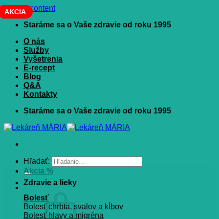
Skip to content
AKCIA
Staráme sa o Vaše zdravie od roku 1995
O nás
Služby
Vyšetrenia
E-recept
Blog
Q&A
Kontakty
Staráme sa o Vaše zdravie od roku 1995
Hľadať:
Akcia %
Zdravie a lieky
Bolesť
Bolesť chrbta, svalov a kĺbov
Bolesť hlavy a migréna