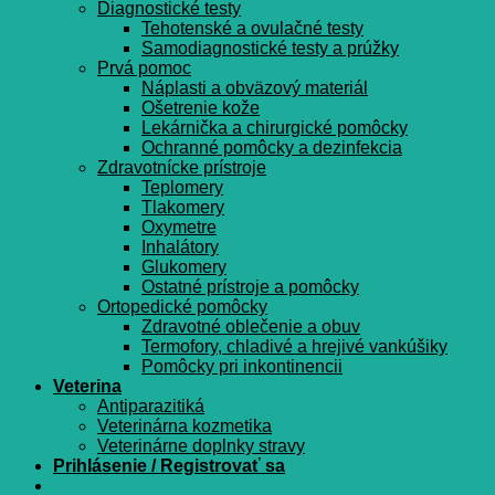
Diagnostické testy
Tehotenské a ovulačné testy
Samodiagnostické testy a prúžky
Prvá pomoc
Náplasti a obväzový materiál
Ošetrenie kože
Lekárnička a chirurgické pomôcky
Ochranné pomôcky a dezinfekcia
Zdravotnícke prístroje
Teplomery
Tlakomery
Oxymetre
Inhalátory
Glukomery
Ostatné prístroje a pomôcky
Ortopedické pomôcky
Zdravotné oblečenie a obuv
Termofory, chladivé a hrejivé vankúšiky
Pomôcky pri inkontinencii
Veterina
Antiparazitiká
Veterinárna kozmetika
Veterinárne doplnky stravy
Prihlásenie / Registrovať sa