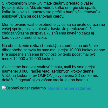
S krokomerom OMRON máte ideálny prehľad o vašej
fyzickej aktivite. Môžete vidieť, koľko energie ste spálili,
koľko krokov a kilometrov ste prešli a budú vás trénovať a
asistovať vám pri dosahovaní cieľov.
Monitorovanie vášho osobného cvičenia sa určite odrazí i na
vašej spokojnosti v oblasti zdravia. Je preukázané, že
chôdza výrazne prispieva ku zníženiu krvného tlaku aj
kardiovaskulárneho rizika.
Na obmedzenie rizika chronických chorôb a na udržanie
dlhodobého zdravia by sme mali prejsť 10 000 krokov denne.
Pre úspešné zníženie hmotnosti by tento počet mal byť
medzi 12 000 a 15 000 krokmi.
Ak chceme budovať svalovú hmotu, mali by sme prejsť
najmenej 3 000 (radšej viac) aeróbnych krokov denne.
Väčšina krokomerov OMRON je vybavená 3D senzormi,
dokážu fungovať aj vo vašom vrecku alebo batohu.
Osobný odber zadarmo