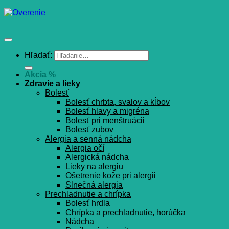
Hľadať:
Akcia %
Zdravie a lieky
Bolesť
Bolesť chrbta, svalov a kĺbov
Bolesť hlavy a migréna
Bolesť pri menštruácii
Bolesť zubov
Alergia a senná nádcha
Alergia očí
Alergická nádcha
Lieky na alergiu
Ošetrenie kože pri alergii
Slnečná alergia
Prechladnutie a chrípka
Bolesť hrdla
Chrípka a prechladnutie, horúčka
Nádcha