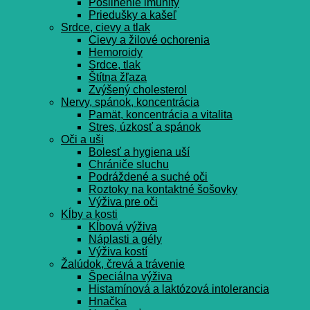
Posilnenie imunity
Priedušky a kašeľ
Srdce, cievy a tlak
Cievy a žilové ochorenia
Hemoroidy
Srdce, tlak
Štítna žľaza
Zvýšený cholesterol
Nervy, spánok, koncentrácia
Pamät, koncentrácia a vitalita
Stres, úzkosť a spánok
Oči a uši
Bolesť a hygiena uší
Chrániče sluchu
Podráždené a suché oči
Roztoky na kontaktné šošovky
Výživa pre oči
Kĺby a kosti
Kĺbová výživa
Náplasti a gély
Výživa kostí
Žalúdok, črevá a trávenie
Špeciálna výživa
Histamínová a laktózová intolerancia
Hnačka