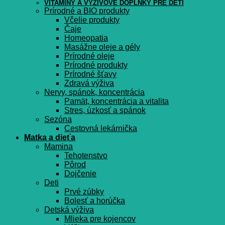
VITAMÍNY A VÝŽIVOVÉ DOPLNKY PRE DETI
Prírodné a BIO produkty
Včelie produkty
Čaje
Homeopatia
Masážne oleje a gély
Prírodné oleje
Prírodné produkty
Prírodné šťavy
Zdravá výživa
Nervy, spánok, koncentrácia
Pamät, koncentrácia a vitalita
Stres, úzkosť a spánok
Sezóna
Cestovná lekárnička
Matka a dieťa
Mamina
Tehotenstvo
Pôrod
Dojčenie
Deti
Prvé zúbky
Bolesť a horúčka
Detská výživa
Mlieka pre kojencov