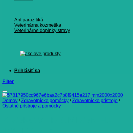
Antiparazitiká
Veterinárna kozmetika
Veterinárne doplnky stravy
Filter
Domov
/
Zdravotnícke pomôcky
/
Zdravotnícke prístroje
/
Ostatné prístroje a pomôcky
KROKOMER OMRON HJ-
109-E 1 kus