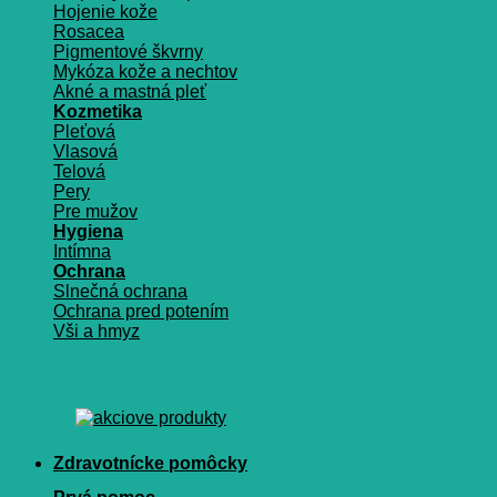
Hojenie kože
Rosacea
Pigmentové škvrny
Mykóza kože a nechtov
Akné a mastná pleť
Kozmetika
Pleťová
Vlasová
Telová
Pery
Pre mužov
Hygiena
Intímna
Ochrana
Slnečná ochrana
Ochrana pred potením
Vši a hmyz
Zdravotnícke pomôcky