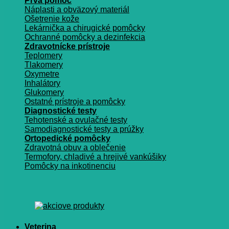
Prvá pomoc
Náplasti a obväzový materiál
Ošetrenie kože
Lekárnička a chirugické pomôcky
Ochranné pomôcky a dezinfekcia
Zdravotnícke prístroje
Teplomery
Tlakomery
Oxymetre
Inhalátory
Glukomery
Ostatné prístroje a pomôcky
Diagnostické testy
Tehotenské a ovulačné testy
Samodiagnostické testy a prúžky
Ortopedické pomôcky
Zdravotná obuv a oblečenie
Termofory, chladivé a hrejivé vankúšiky
Pomôcky na inkotinenciu
Veterina