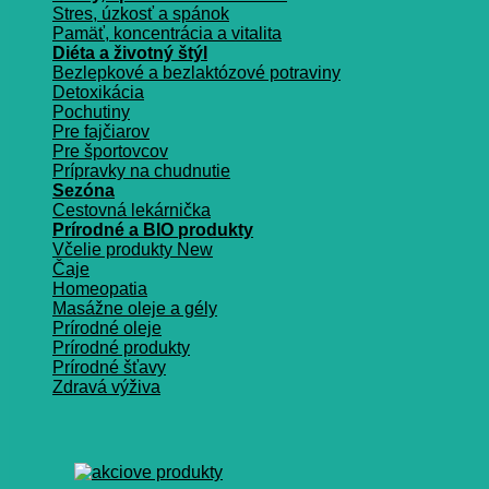
Stres, úzkosť a spánok
Pamäť, koncentrácia a vitalita
Diéta a životný štýl
Bezlepkové a bezlaktózové potraviny
Detoxikácia
Pochutiny
Pre fajčiarov
Pre športovcov
Prípravky na chudnutie
Sezóna
Cestovná lekárnička
Prírodné a BIO produkty
Včelie produkty
Čaje
Homeopatia
Masážne oleje a gély
Prírodné oleje
Prírodné produkty
Prírodné šťavy
Zdravá výživa