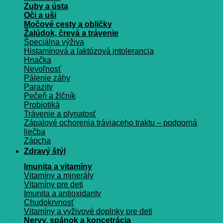
Zuby a ústa
Oči a uši
Močové cesty a obličky
Žalúdok, črevá a trávenie
Špeciálna výživa
Histamínová a laktózová intolerancia
Hnačka
Nevoľnosť
Pálenie záhy
Parazity
Pečeň a žlčník
Probiotiká
Trávenie a plynatosť
Zápalové ochorenia tráviaceho traktu – podporná
liečba
Zápcha
Zdravý štýl
Imunita a vitamíny
Vitamíny a minerály
Vitamíny pre deti
Imunita a antioxidanty
Chudokrvnosť
Vitamíny a vyživové doplnky pre deti
Nervy, spánok a koncetrácia