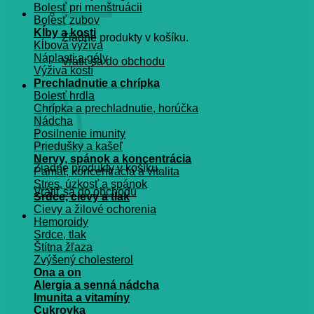
Bolesť pri menštruácii
Bolesť zubov
Kĺby a kosti
Žiadne produkty v košíku.
Kĺbová výživa
Náplasti a gély
Vrátiť sa do obchodu
Výživa kostí
Prechladnutie a chrípka
Košík
Bolesť hrdla
Chrípka a prechladnutie, horúčka
Nádcha
Posilnenie imunity
Priedušky a kašeľ
Nervy, spánok a koncentrácia
Žiadne produkty v košíku.
Pamät, koncentrácia a vitalita
Stres, úzkosť a spánok
Vrátiť sa do obchodu
Srdce, cievy a tlak
Cievy a žilové ochorenia
Hemoroidy
Srdce, tlak
Štítna žľaza
Zvýšený cholesterol
Ona a on
Alergia a senná nádcha
Imunita a vitamíny
Cukrovka