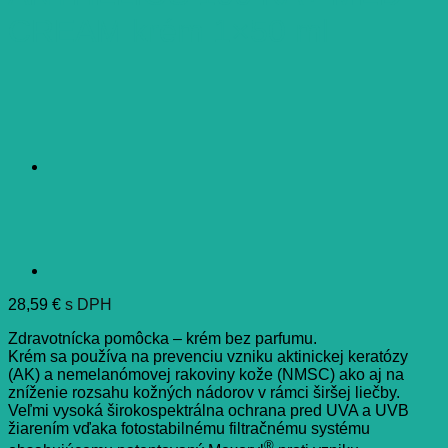
CREAM krém 1×50 ml
28,59
€
s DPH
Zdravotnícka pomôcka – krém bez parfumu.
Krém sa používa na prevenciu vzniku aktinickej keratózy
(AK) a nemelanómovej rakoviny kože (NMSC) ako aj na
zníženie rozsahu kožných nádorov v rámci širšej liečby.
Veľmi vysoká širokospektrálna ochrana pred UVA a UVB
žiarením vďaka fotostabilnému filtračnému systému
®