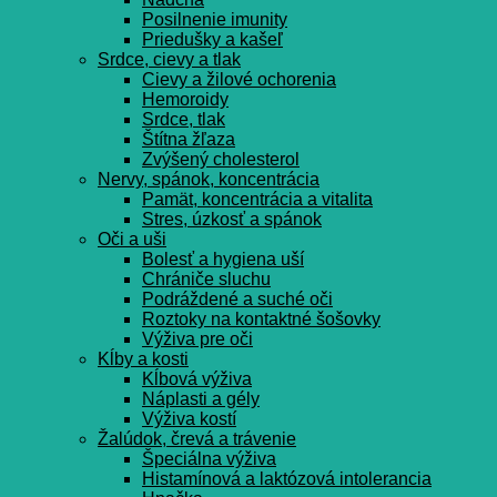
Posilnenie imunity
Priedušky a kašeľ
Srdce, cievy a tlak
Cievy a žilové ochorenia
Hemoroidy
Srdce, tlak
Štítna žľaza
Zvýšený cholesterol
Nervy, spánok, koncentrácia
Pamät, koncentrácia a vitalita
Stres, úzkosť a spánok
Oči a uši
Bolesť a hygiena uší
Chrániče sluchu
Podráždené a suché oči
Roztoky na kontaktné šošovky
Výživa pre oči
Kĺby a kosti
Kĺbová výživa
Náplasti a gély
Výživa kostí
Žalúdok, črevá a trávenie
Špeciálna výživa
Histamínová a laktózová intolerancia