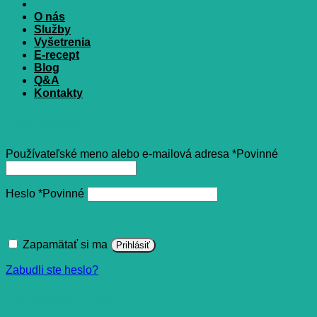
O nás
Služby
Vyšetrenia
E-recept
Blog
Q&A
Kontakty
Prihlásenie
Používateľské meno alebo e-mailová adresa
*
Povinné
Heslo
*
Povinné
Zapamätať si ma
Prihlásiť
Zabudli ste heslo?
Registrovať sa