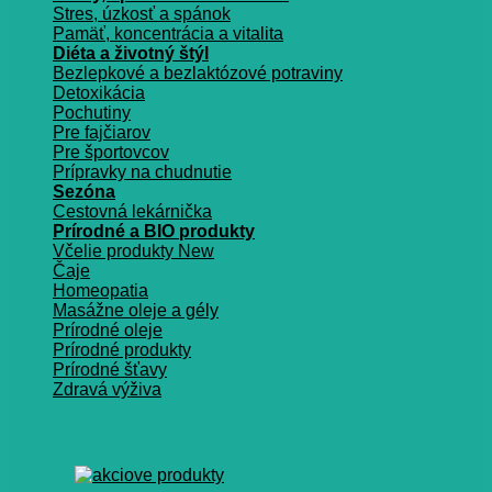
Stres, úzkosť a spánok
Pamäť, koncentrácia a vitalita
Diéta a životný štýl
Bezlepkové a bezlaktózové potraviny
Detoxikácia
Pochutiny
Pre fajčiarov
Pre športovcov
Prípravky na chudnutie
Sezóna
Cestovná lekárnička
Prírodné a BIO produkty
Včelie produkty
Čaje
Homeopatia
Masážne oleje a gély
Prírodné oleje
Prírodné produkty
Prírodné šťavy
Zdravá výživa