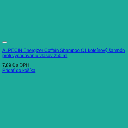
ALPECIN Energizer Coffein Shampoo C1 kofeínový šampón
proti vypadávaniu vlasov 250 ml
7,89
€
s DPH
Pridať do košíka