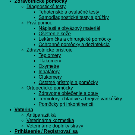
Zdravotnícke pomôcky
Diagnostické testy
Tehotenské a ovulačné testy
Samodiagnostické testy a prúžky
Prvá pomoc
Náplasti a obväzový materiál
Ošetrenie kože
Lekárnička a chirurgické pomôcky
Ochranné pomôcky a dezinfekcia
Zdravotnícke prístroje
Teplomery
Tlakomery
Oxymetre
Inhalátory
Glukomery
Ostatné prístroje a pomôcky
Ortopedické pomôcky
Zdravotné oblečenie a obuv
Termofory, chladivé a hrejivé vankúšiky
Pomôcky pri inkontinencii
Veterina
Antiparazitiká
Veterinárna kozmetika
Veterinárne doplnky stravy
Prihlásenie / Registrovať sa