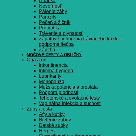
Hnačka
Nevoľnosť
Pálenie záhy
Parazity
Pečeň a žlčník
Probiotiká
Trávenie a plynatosť
Zápalové ochorenia tráviaceho traktu –
podporná liečba
Zápcha
MOČOVÉ CESTY A OBLIČKY
Ona a on
Inkontinencia
Intímna hygiena
Lubrikanty
Menopauza
Mužská potencia a prostata
Podpora plodnosti
Tehotenské a ovulačné testy
Vaginálna infekcia a suchosť
Zuby a ústa
Afty a kútiky
Bielenie zubov
Detské zúbky
Herpes