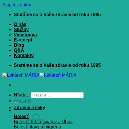
Skip to content
Staráme sa o Vaše zdravie od roku 1995
O nás
Služby
Vyšetrenia
E-recept
Blog
Q&A
Kontakty
Staráme sa o Vaše zdravie od roku 1995
Hľadať:
Akcia %
Zdravie a lieky
Bolesť
Bolesť chrbta, svalov a kĺbov
Bolesť hlavy a migréna