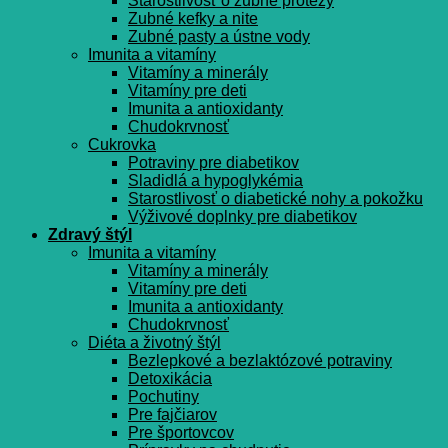
Starostlivosť o zubné protézy
Zubné kefky a nite
Zubné pasty a ústne vody
Imunita a vitamíny
Vitamíny a minerály
Vitamíny pre deti
Imunita a antioxidanty
Chudokrvnosť
Cukrovka
Potraviny pre diabetikov
Sladidlá a hypoglykémia
Starostlivosť o diabetické nohy a pokožku
Výživové doplnky pre diabetikov
Zdravý štýl
Imunita a vitamíny
Vitamíny a minerály
Vitamíny pre deti
Imunita a antioxidanty
Chudokrvnosť
Diéta a životný štýl
Bezlepkové a bezlaktózové potraviny
Detoxikácia
Pochutiny
Pre fajčiarov
Pre športovcov