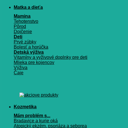
Matka a dieťa
Mamina
Tehotenstvo
Pôrod
Dojčenie
Deti
Prvé zúbky
Bolesť a horúčka
Detská výživa
Vitamíny a vyživové doplnky pre deti
Mlieka pre kojencov
Výživa
Čaje
Kozmetika
Mám problém s...
Bradavice a kurie oká
Atopický ekzém, psoriáza a seborea