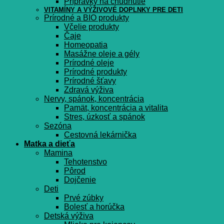
Prípravky na chudnutie
VITAMÍNY A VÝŽIVOVÉ DOPLNKY PRE DETI
Prírodné a BIO produkty
Včelie produkty
Čaje
Homeopatia
Masážne oleje a gély
Prírodné oleje
Prírodné produkty
Prírodné šťavy
Zdravá výživa
Nervy, spánok, koncentrácia
Pamät, koncentrácia a vitalita
Stres, úzkosť a spánok
Sezóna
Cestovná lekárnička
Matka a dieťa
Mamina
Tehotenstvo
Pôrod
Dojčenie
Deti
Prvé zúbky
Bolesť a horúčka
Detská výživa