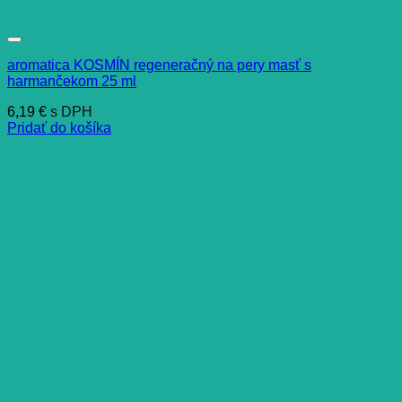
aromatica KOSMÍN regeneračný na pery masť s
harmančekom 25 ml
6,19
€
s DPH
Pridať do košíka