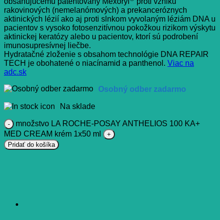
obsahujúcemu patentovaný Mexoryl
proti vzniku
rakovinových (nemelanómových) a prekanceróznych
aktinických lézií ako aj proti slnkom vyvolaným léziám DNA u
pacientov s vysoko fotosenzitívnou pokožkou rizikom výskytu
aktinickej keratózy alebo u pacientov, ktorí sú podrobení
imunosupresívnej liečbe.
Hydratačné zloženie s obsahom technológie DNA REPAIR
TECH je obohatené o niacínamid a panthenol.
Viac na
adc.sk
Osobný odber zadarmo
Na sklade
množstvo LA ROCHE-POSAY ANTHELIOS 100 KA+
MED CREAM krém 1x50 ml
Pridať do košíka