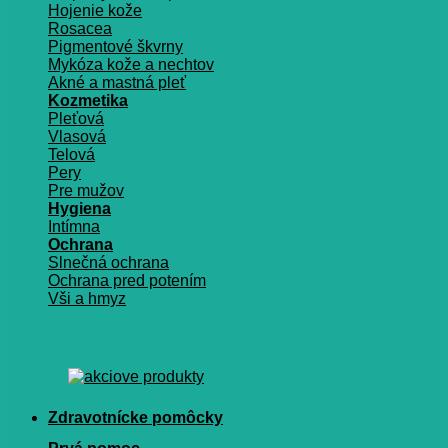
Hojenie kože
Rosacea
Pigmentové škvrny
Mykóza kože a nechtov
Akné a mastná pleť
Kozmetika
Pleťová
Vlasová
Telová
Pery
Pre mužov
Hygiena
Intímna
Ochrana
Slnečná ochrana
Ochrana pred potením
Vši a hmyz
Zdravotnícke pomôcky