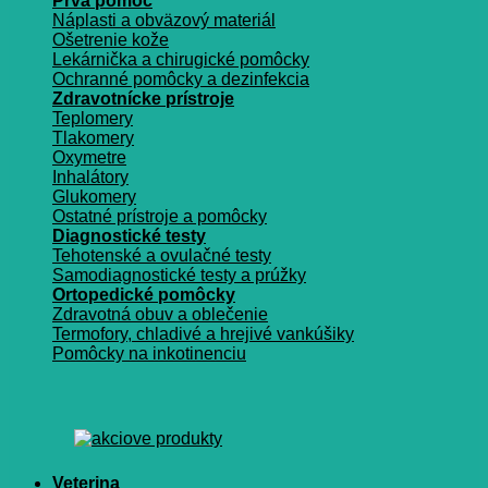
Prvá pomoc
Náplasti a obväzový materiál
Ošetrenie kože
Lekárnička a chirugické pomôcky
Ochranné pomôcky a dezinfekcia
Zdravotnícke prístroje
Teplomery
Tlakomery
Oxymetre
Inhalátory
Glukomery
Ostatné prístroje a pomôcky
Diagnostické testy
Tehotenské a ovulačné testy
Samodiagnostické testy a prúžky
Ortopedické pomôcky
Zdravotná obuv a oblečenie
Termofory, chladivé a hrejivé vankúšiky
Pomôcky na inkotinenciu
Veterina