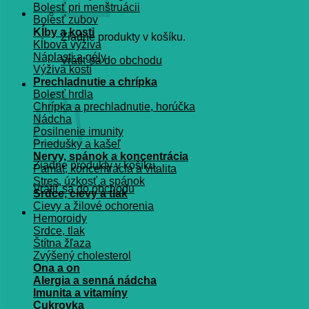
Bolesť pri menštruácii
Bolesť zubov
Kĺby a kosti
Žiadne produkty v košíku.
Kĺbová výživa
Náplasti a gély
Vrátiť sa do obchodu
Výživa kostí
Prechladnutie a chrípka
Košík
Bolesť hrdla
Chrípka a prechladnutie, horúčka
Nádcha
Posilnenie imunity
Priedušky a kašeľ
Nervy, spánok a koncentrácia
Žiadne produkty v košíku.
Pamät, koncentrácia a vitalita
Stres, úzkosť a spánok
Vrátiť sa do obchodu
Srdce, cievy a tlak
Cievy a žilové ochorenia
Hemoroidy
Srdce, tlak
Štítna žľaza
Zvýšený cholesterol
Ona a on
Alergia a senná nádcha
Imunita a vitamíny
Cukrovka