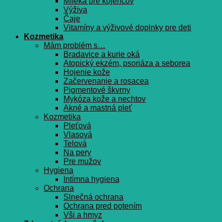
Mlieka pre kojencov
Výživa
Čaje
Vitamíny a výživové doplnky pre deti
Kozmetika
Mám problém s…
Bradavice a kurie oká
Atopický ekzém, psoriáza a seborea
Hojenie kože
Začervenanie a rosacea
Pigmentové škvrny
Mykóza kože a nechtov
Akné a mastná pleť
Kozmetika
Pleťová
Vlasová
Telová
Na pery
Pre mužov
Hygiena
Intímna hygiena
Ochrana
Slnečná ochrana
Ochrana pred potením
Vši a hmyz