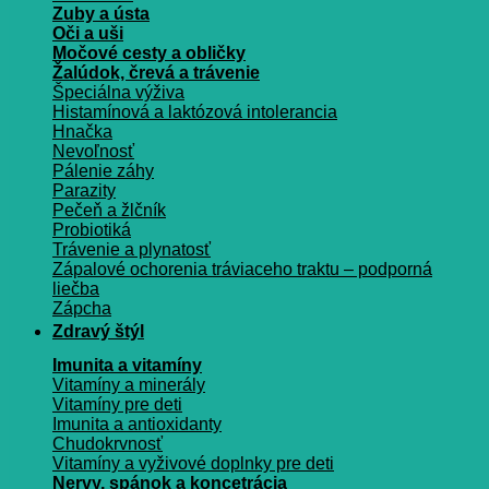
Zuby a ústa
Oči a uši
Močové cesty a obličky
Žalúdok, črevá a trávenie
Špeciálna výživa
Histamínová a laktózová intolerancia
Hnačka
Nevoľnosť
Pálenie záhy
Parazity
Pečeň a žlčník
Probiotiká
Trávenie a plynatosť
Zápalové ochorenia tráviaceho traktu – podporná
liečba
Zápcha
Zdravý štýl
Imunita a vitamíny
Vitamíny a minerály
Vitamíny pre deti
Imunita a antioxidanty
Chudokrvnosť
Vitamíny a vyživové doplnky pre deti
Nervy, spánok a koncetrácia