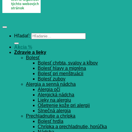
Hľadať:
Akcia %
Zdravie a lieky
Bolesť
Bolesť chrbta, svalov a kĺbov
Bolesť hlavy a migréna
Bolesť pri menštruácii
Bolesť zubov
Alergia a senná nádcha
Alergia očí
Alergická nádcha
Lieky na alergiu
Ošetrenie kože pri alergii
Slnečná alergia
Prechladnutie a chrípka
Bolesť hrdla
Chrípka a prechladnutie, horúčka
Nádcha