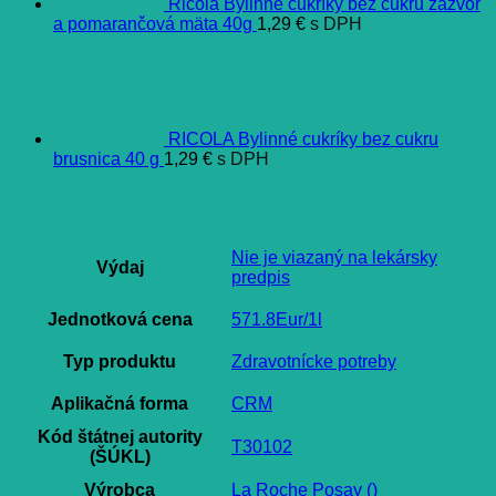
Ricola Bylinné cukríky bez cukru zázvor
a pomarančová mäta 40g
1,29
€
s DPH
RICOLA Bylinné cukríky bez cukru
brusnica 40 g
1,29
€
s DPH
Ďalšie informácie
Nie je viazaný na lekársky
Výdaj
predpis
Jednotková cena
571.8Eur/1l
Typ produktu
Zdravotnícke potreby
Aplikačná forma
CRM
Kód štátnej autority
T30102
(ŠÚKL)
Výrobca
La Roche Posay ()