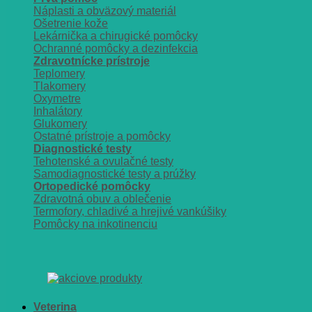
Náplasti a obväzový materiál
Ošetrenie kože
Lekárnička a chirugické pomôcky
Ochranné pomôcky a dezinfekcia
Zdravotnícke prístroje
Teplomery
Tlakomery
Oxymetre
Inhalátory
Glukomery
Ostatné prístroje a pomôcky
Diagnostické testy
Tehotenské a ovulačné testy
Samodiagnostické testy a prúžky
Ortopedické pomôcky
Zdravotná obuv a oblečenie
Termofory, chladivé a hrejivé vankúšiky
Pomôcky na inkotinenciu
Veterina