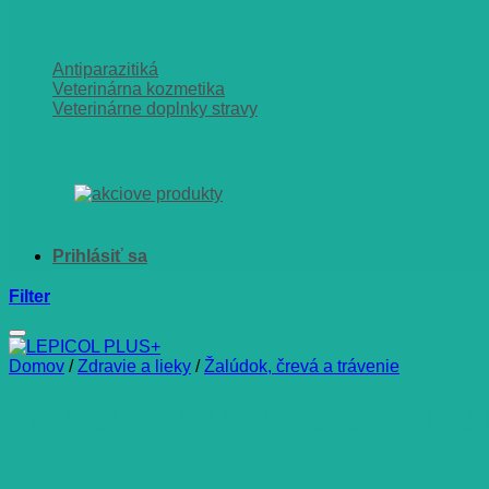
Antiparazitiká
Veterinárna kozmetika
Veterinárne doplnky stravy
Filter
Domov
/
Zdravie a lieky
/
Žalúdok, črevá a trávenie
LEPICOL PLUS+ kapsule 180 