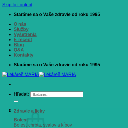
Skip to content
Staráme sa o Vaše zdravie od roku 1995
O nás
Služby
Vyšetrenia
E-recept
Blog
Q&A
Kontakty
Staráme sa o Vaše zdravie od roku 1995
Hľadať:
Zdravie a lieky
Bolesť
Bolesť chrbta, svalov a kĺbov