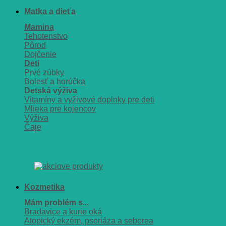
Matka a dieťa
Mamina
Tehotenstvo
Pôrod
Dojčenie
Deti
Prvé zúbky
Bolesť a horúčka
Detská výživa
Vitamíny a vyživové doplnky pre deti
Mlieka pre kojencov
Výživa
Čaje
Kozmetika
Mám problém s...
Bradavice a kurie oká
Atopický ekzém, psoriáza a seborea