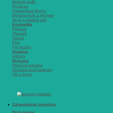
Hojenie kože
Rosacea
Pigmentové škvrny
Mykóza kože a nechtov
Akné a mastná pleť
Kozmetika
Pleťová
Vlasová
Telová
Pery
Pre mužov
Hygiena
Intímna
Ochrana
Slnečná ochrana
Ochrana pred potením
Vši a hmyz
Zdravotnícke pomôcky
Prvá pomoc