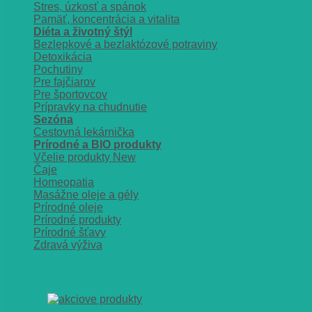
Stres, úzkosť a spánok
Pamäť, koncentrácia a vitalita
Diéta a životný štýl
Bezlepkové a bezlaktózové potraviny
Detoxikácia
Pochutiny
Pre fajčiarov
Pre športovcov
Prípravky na chudnutie
Sezóna
Cestovná lekárnička
Prírodné a BIO produkty
Včelie produkty
Čaje
Homeopatia
Masážne oleje a gély
Prírodné oleje
Prírodné produkty
Prírodné šťavy
Zdravá výživa