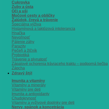
Cukrovka
Zuby a ústa
Oči a uši
Močové cesty a obličky
Žalúdok, črevá a trávenie
Špeciálna výživa
Histamínová a laktózová intolerancia
Hnačka
Nevoľnosť
Pálenie záhy
Parazity
Pečeň a žlčník
Probiotiká
Trávenie a plynatosť
Zápalové ochorenia tráviaceho traktu – podporná liečba
Zápcha
Zdravý štýl
Imunita a vitamíny
Vitamíny a minerály
Vitamíny pre deti
Imunita a antioxidanty
Chudokrvnosť
Vitamíny a vyživové doplnky pre deti
Nervy, spánok a koncetrácia