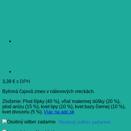
mesiacov) 20×1,5 g (30 g)
3,39
€
s DPH
Bylinná čajová zmes v nálevových vreckách.
Zloženie: Plod šípky (40 %), vňať materinej dúšky (20 %),
plod anízu (15 %), kvet lipy (10 %), kvet bazy čiernej (10 %),
kvet divozelu (5 %).
Viac na adc.sk
Osobný odber zadarmo