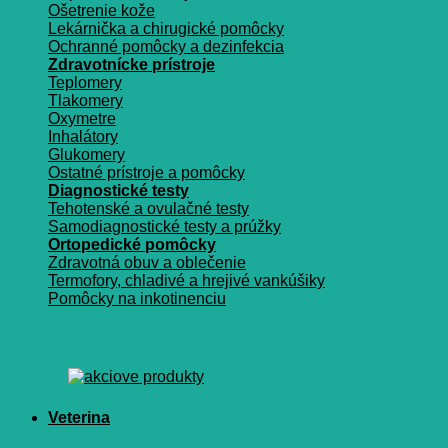
Ošetrenie kože
Lekárnička a chirugické pomôcky
Ochranné pomôcky a dezinfekcia
Zdravotnícke prístroje
Teplomery
Tlakomery
Oxymetre
Inhalátory
Glukomery
Ostatné prístroje a pomôcky
Diagnostické testy
Tehotenské a ovulačné testy
Samodiagnostické testy a prúžky
Ortopedické pomôcky
Zdravotná obuv a oblečenie
Termofory, chladivé a hrejivé vankúšiky
Pomôcky na inkotinenciu
Veterina