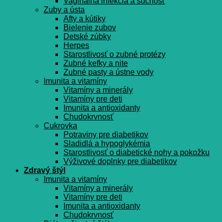
Vaginálna infekcia a suchosť
Zuby a ústa
Afty a kútiky
Bielenie zubov
Detské zúbky
Herpes
Starostlivosť o zubné protézy
Zubné kefky a nite
Zubné pasty a ústne vody
Imunita a vitamíny
Vitamíny a minerály
Vitamíny pre deti
Imunita a antioxidanty
Chudokrvnosť
Cukrovka
Potraviny pre diabetikov
Sladidlá a hypoglykémia
Starostlivosť o diabetické nohy a pokožku
Výživové doplnky pre diabetikov
Zdravý štýl
Imunita a vitamíny
Vitamíny a minerály
Vitamíny pre deti
Imunita a antioxidanty
Chudokrvnosť