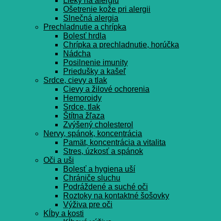
Lieky na alergiu
Ošetrenie kože pri alergii
Slnečná alergia
Prechladnutie a chrípka
Bolesť hrdla
Chrípka a prechladnutie, horúčka
Nádcha
Posilnenie imunity
Priedušky a kašeľ
Srdce, cievy a tlak
Cievy a žilové ochorenia
Hemoroidy
Srdce, tlak
Štítna žľaza
Zvýšený cholesterol
Nervy, spánok, koncentrácia
Pamät, koncentrácia a vitalita
Stres, úzkosť a spánok
Oči a uši
Bolesť a hygiena uší
Chrániče sluchu
Podráždené a suché oči
Roztoky na kontaktné šošovky
Výživa pre oči
Kĺby a kosti