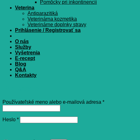
Pomôcky pri inkontinencii
Veterina
Antiparazitiká
Veterinárna kozmetika
Veterinárne doplnky stravy
Prihlásenie / Registrovať sa
O nás
Služby
Vyšetrenia
E-recept
Blog
Q&A
Kontakty
Prihlásenie
Povinné
Používateľské meno alebo e-mailová adresa
*
Povinné
Heslo
*