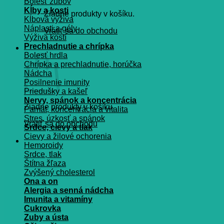
Bolesť zubov
Kĺby a kosti
Žiadne produkty v košíku.
Kĺbová výživa
Náplasti a gély
Vrátiť sa do obchodu
Výživa kostí
Prechladnutie a chrípka
Košík
Bolesť hrdla
Chrípka a prechladnutie, horúčka
Nádcha
Posilnenie imunity
Priedušky a kašeľ
Nervy, spánok a koncentrácia
Žiadne produkty v košíku.
Pamät, koncentrácia a vitalita
Stres, úzkosť a spánok
Vrátiť sa do obchodu
Srdce, cievy a tlak
Cievy a žilové ochorenia
Hemoroidy
Srdce, tlak
Štítna žľaza
Zvýšený cholesterol
Ona a on
Alergia a senná nádcha
Imunita a vitamíny
Cukrovka
Zuby a ústa