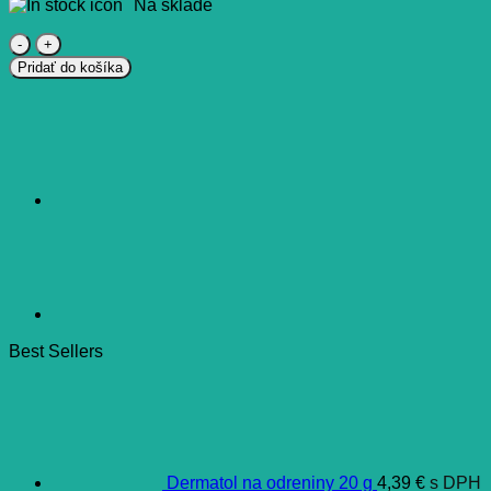
Na sklade
množstvo
LEROS
Pridať do košíka
DETSKÝ
ČAJ
NA
PRIEDUŠKY
(od
6+
mesiacov)
20x1,5
g
(30
g)
Best Sellers
Dermatol na odreniny 20 g
4,39
€
s DPH