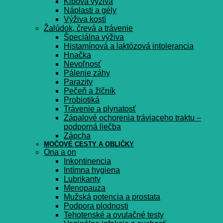
Kĺbová výživa
Náplasti a gély
Výživa kostí
Žalúdok, črevá a trávenie
Špeciálna výživa
Histamínová a laktózová intolerancia
Hnačka
Nevoľnosť
Pálenie záhy
Parazity
Pečeň a žlčník
Probiotiká
Trávenie a plynatosť
Zápalové ochorenia tráviaceho traktu –
podporná liečba
Zápcha
MOČOVÉ CESTY A OBLIČKY
Ona a on
Inkontinencia
Intímna hygiena
Lubrikanty
Menopauza
Mužská potencia a prostata
Podpora plodnosti
Tehotenské a ovulačné testy