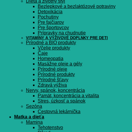
Diéta a životný štýl
Bezlepkové a bezlaktózové potraviny
Detoxikácia
Pochutiny
Pre fajčiarov
Pre športovcov
Prípravky na chudnutie
VITAMÍNY A VÝŽIVOVÉ DOPLNKY PRE DETI
Prírodné a BIO produkty
Včelie produkty
Čaje
Homeopatia
Masážne oleje a gély
Prírodné oleje
Prírodné produkty
Prírodné šťavy
Zdravá výživa
Nervy, spánok, koncentrácia
Pamät, koncentrácia a vitalita
Stres, úzkosť a spánok
Sezóna
Cestovná lekárnička
Matka a dieťa
Mamina
Tehotenstvo