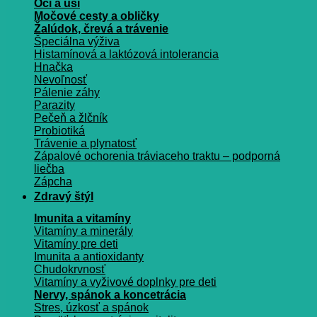
Oči a uši
Močové cesty a obličky
Žalúdok, črevá a trávenie
Špeciálna výživa
Histamínová a laktózová intolerancia
Hnačka
Nevoľnosť
Pálenie záhy
Parazity
Pečeň a žlčník
Probiotiká
Trávenie a plynatosť
Zápalové ochorenia tráviaceho traktu – podporná
liečba
Zápcha
Zdravý štýl
Imunita a vitamíny
Vitamíny a minerály
Vitamíny pre deti
Imunita a antioxidanty
Chudokrvnosť
Vitamíny a vyživové doplnky pre deti
Nervy, spánok a koncetrácia
Stres, úzkosť a spánok