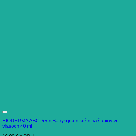
BIODERMA ABCDerm Babysquam krém na šupiny vo
vlasoch 40 ml