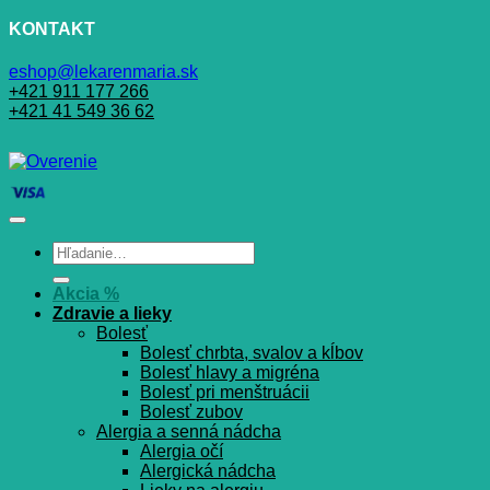
KONTAKT
eshop@lekarenmaria.sk
+421 911 177 266
+421 41 549 36 62
Hľadať:
Akcia %
Zdravie a lieky
Bolesť
Bolesť chrbta, svalov a kĺbov
Bolesť hlavy a migréna
Bolesť pri menštruácii
Bolesť zubov
Alergia a senná nádcha
Alergia očí
Alergická nádcha