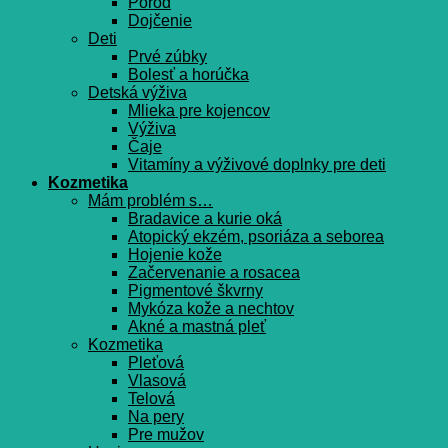
Pôrod
Dojčenie
Deti
Prvé zúbky
Bolesť a horúčka
Detská výživa
Mlieka pre kojencov
Výživa
Čaje
Vitamíny a výživové doplnky pre deti
Kozmetika
Mám problém s…
Bradavice a kurie oká
Atopický ekzém, psoriáza a seborea
Hojenie kože
Začervenanie a rosacea
Pigmentové škvrny
Mykóza kože a nechtov
Akné a mastná pleť
Kozmetika
Pleťová
Vlasová
Telová
Na pery
Pre mužov