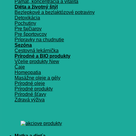
Pamäť, koncentrácia a vitalita
Diéta a životný štýl
Bezlepkové a bezlaktózové potraviny
Detoxikácia
Pochutiny
Pre fajčiarov
Pre športovcov
Prípravky na chudnutie
Sezóna
Cestovná lekárnička
Prírodné a BIO produkty
Včelie produkty
Čaje
Homeopatia
Masážne oleje a gély
Prírodné oleje
Prírodné produkty
Prírodné šťavy
Zdravá výživa
Matka a dieťa