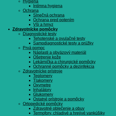
Hygiena
Intímna hygiena
Ochrana
Slnečná ochrana
Ochrana pred potením
Vši a hmyz
Zdravotnícke pomôcky
Diagnostické testy
Tehotenské a ovulačné testy
Samodiagnostické testy a prúžky
Prvá pomoc
Náplasti a obväzový materiál
Ošetrenie kože
Lekárnička a chirurgické pomôcky
Ochranné pomôcky a dezinfekcia
Zdravotnícke prístroje
Teplomery
Tlakomery
Oxymetre
Inhalátory
Glukomery
Ostatné prístroje a pomôcky
Ortopedické pomôcky
Zdravotné oblečenie a obuv
Termofory, chladivé a hrejivé vankúšiky