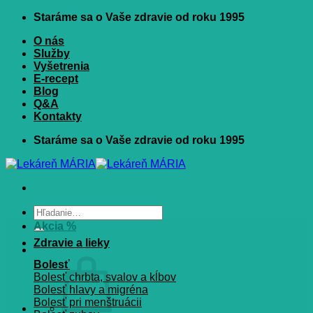
Skip
Staráme sa o Vaše zdravie od roku 1995
to
O nás
content
Služby
Vyšetrenia
E-recept
Blog
Q&A
Kontakty
Staráme sa o Vaše zdravie od roku 1995
Hľadať:
Akcia %
Zdravie a lieky
Bolesť
Bolesť chrbta, svalov a kĺbov
Bolesť hlavy a migréna
Bolesť pri menštruácii