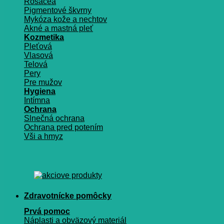
Rosacea
Pigmentové škvrny
Mykóza kože a nechtov
Akné a mastná pleť
Kozmetika
Pleťová
Vlasová
Telová
Pery
Pre mužov
Hygiena
Intímna
Ochrana
Slnečná ochrana
Ochrana pred potením
Vši a hmyz
Zdravotnícke pomôcky
Prvá pomoc
Náplasti a obväzový materiál