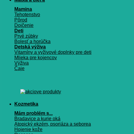
Mamina
Tehotenstvo
Pôrod
Dojčenie
Deti
Prvé zúbky
Bolesť a horúčka
Detská výživa
Vitamíny a vyživové doplnky pre deti
Mlieka pre kojencov
Výživa
Čaje
Kozmetika
Mám problém s...
Bradavice a kurie oká
Atopický ekzém, psoriáza a seborea
Hojenie kože