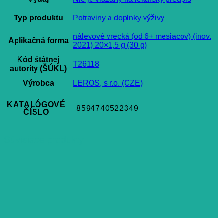
Typ produktu
Potraviny a doplnky výživy
nálevové vrecká (od 6+ mesiacov) (inov.
Aplikačná forma
2021) 20×1,5 g (30 g)
Kód štátnej
T26118
autority (ŠÚKL)
Výrobca
LEROS, s r.o. (CZE)
KATALÓGOVÉ
8594740522349
ČÍSLO
Súvisiace produkty