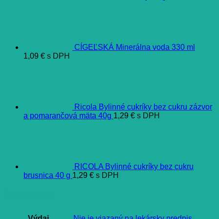
CÍGEĽSKÁ Minerálna voda 330 ml
1,09
€
s DPH
Ricola Bylinné cukríky bez cukru zázvor
a pomarančová mäta 40g
1,29
€
s DPH
RICOLA Bylinné cukríky bez cukru
brusnica 40 g
1,29
€
s DPH
Ďalšie informácie
Výdaj
Nie je viazaný na lekársky predpis