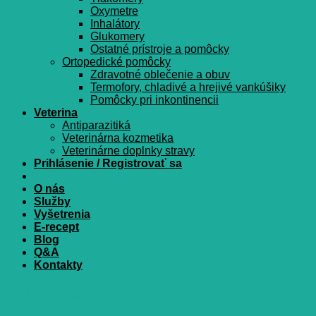
Oxymetre
Inhalátory
Glukomery
Ostatné prístroje a pomôcky
Ortopedické pomôcky
Zdravotné oblečenie a obuv
Termofory, chladivé a hrejivé vankúšiky
Pomôcky pri inkontinencii
Veterina
Antiparazitiká
Veterinárna kozmetika
Veterinárne doplnky stravy
Prihlásenie / Registrovať sa
O nás
Služby
Vyšetrenia
E-recept
Blog
Q&A
Kontakty
Prihlásenie