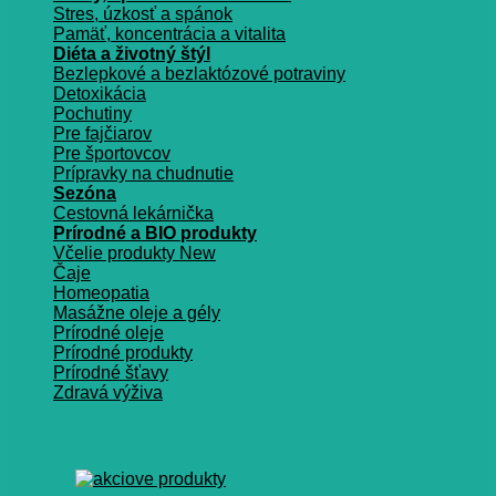
Stres, úzkosť a spánok
Pamäť, koncentrácia a vitalita
Diéta a životný štýl
Bezlepkové a bezlaktózové potraviny
Detoxikácia
Pochutiny
Pre fajčiarov
Pre športovcov
Prípravky na chudnutie
Sezóna
Cestovná lekárnička
Prírodné a BIO produkty
Včelie produkty
Čaje
Homeopatia
Masážne oleje a gély
Prírodné oleje
Prírodné produkty
Prírodné šťavy
Zdravá výživa