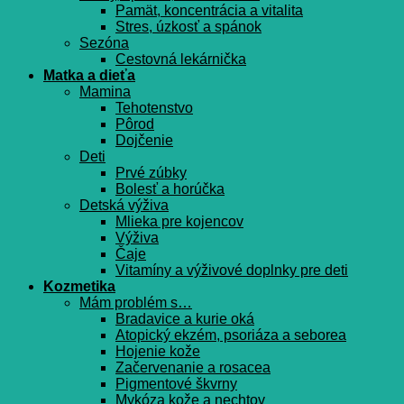
Pamät, koncentrácia a vitalita
Stres, úzkosť a spánok
Sezóna
Cestovná lekárnička
Matka a dieťa
Mamina
Tehotenstvo
Pôrod
Dojčenie
Deti
Prvé zúbky
Bolesť a horúčka
Detská výživa
Mlieka pre kojencov
Výživa
Čaje
Vitamíny a výživové doplnky pre deti
Kozmetika
Mám problém s…
Bradavice a kurie oká
Atopický ekzém, psoriáza a seborea
Hojenie kože
Začervenanie a rosacea
Pigmentové škvrny
Mykóza kože a nechtov