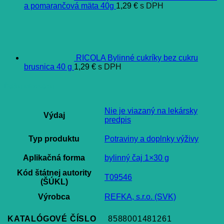
a pomarančová mäta 40g
1,29
€
s DPH
RICOLA Bylinné cukríky bez cukru
brusnica 40 g
1,29
€
s DPH
Ďalšie informácie
Nie je viazaný na lekársky
Výdaj
predpis
Typ produktu
Potraviny a doplnky výživy
Aplikačná forma
bylinný čaj 1×30 g
Kód štátnej autority
T09546
(ŠÚKL)
Výrobca
REFKA, s.r.o. (SVK)
KATALÓGOVÉ ČÍSLO
8588001481261