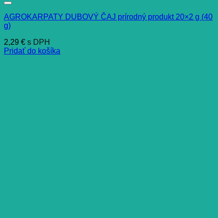
AGROKARPATY DUBOVÝ ČAJ prírodný produkt 20×2 g (40
g)
2,29
€
s DPH
Pridať do košíka