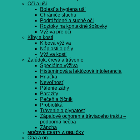
Oči a uši
Bolesť a hygiena uší
Chrániče sluchu
Podráždené a suché oči
Roztoky na kontaktné šošovky
Výživa pre oči
Kĺby a kosti
Kĺbová výživa
Náplasti a gély
Výživa kostí
Žalúdok, črevá a trávenie
Špeciálna výživa
Histamínová a laktózová intolerancia
Hnačka
Nevoľnosť
Pálenie záhy
Parazity
Pečeň a žlčník
Probiotiká
Trávenie a plynatosť
Zápalové ochorenia tráviaceho traktu –
podporná liečba
Zápcha
MOČOVÉ CESTY A OBLIČKY
Ona a on