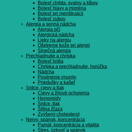
Bolesť chrbta, svalov a kĺbov
Bolesť hlavy a migréna
Bolesť pri menštruácii
Bolesť zubov
Alergia a senná nádcha
Alergia očí
Alergická nádcha
Lieky na alergiu
Ošetrenie kože pri alergii
Slnečná alergia
Prechladnutie a chrípka
Bolesť hrdla
Chrípka a prechladnutie, horúčka
Nádcha
Posilnenie imunity
Priedušky a kašeľ
Srdce, cievy a tlak
Cievy a žilové ochorenia
Hemoroidy
Srdce, tlak
Štítna žľaza
Zvýšený cholesterol
Nervy, spánok, koncentrácia
Pamät, koncentrácia a vitalita
Stres, úzkosť a spánok