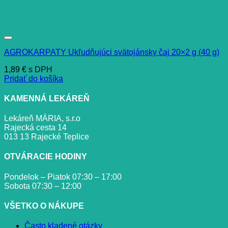
AGROKARPATY Ukľudňujúci svätojánsky čaj 20×2 g (40 g)
1,89
€
s DPH
Pridať do košíka
KAMENNÁ LEKÁREŇ
Lekáreň MÁRIA, s.r.o
Rajecká cesta 14
013 13 Rajecké Teplice
OTVÁRACIE HODINY
Pondelok – Piatok 07:30 – 17:00
Sobota 07:30 – 12:00
VŠETKO O NÁKUPE
Často kladené otázky