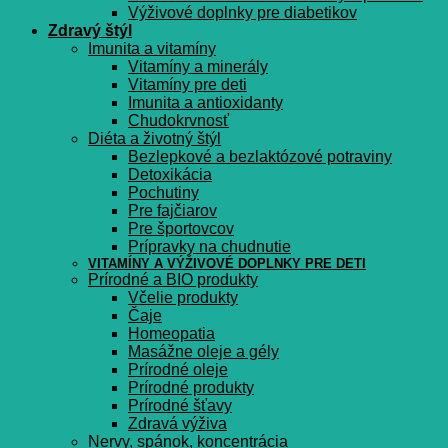
Výživové doplnky pre diabetikov
Zdravý štýl
Imunita a vitamíny
Vitamíny a minerály
Vitamíny pre deti
Imunita a antioxidanty
Chudokrvnosť
Diéta a životný štýl
Bezlepkové a bezlaktózové potraviny
Detoxikácia
Pochutiny
Pre fajčiarov
Pre športovcov
Prípravky na chudnutie
VITAMÍNY A VÝŽIVOVÉ DOPLNKY PRE DETI
Prírodné a BIO produkty
Včelie produkty
Čaje
Homeopatia
Masážne oleje a gély
Prírodné oleje
Prírodné produkty
Prírodné šťavy
Zdravá výživa
Nervy, spánok, koncentrácia