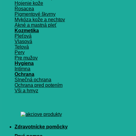
Hojenie kože
Rosacea
Pigmentové škvrny
Mykóza kože a nechtov
Akné a mastná pleť
Kozmetika
Pleťová
Vlasová
Telová
Pery
Pre mužov
Hygiena
Intímna
Ochrana
Slnečná ochrana
Ochrana pred potením
Vši a hmyz
Zdravotnícke pomôcky