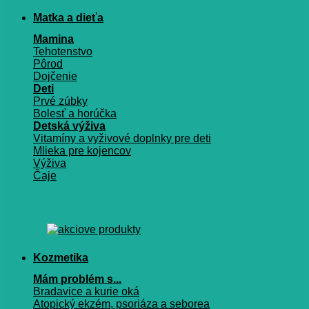
Matka a dieťa
Mamina
Tehotenstvo
Pôrod
Dojčenie
Deti
Prvé zúbky
Bolesť a horúčka
Detská výživa
Vitamíny a vyživové doplnky pre deti
Mlieka pre kojencov
Výživa
Čaje
Kozmetika
Mám problém s...
Bradavice a kurie oká
Atopický ekzém, psoriáza a seborea