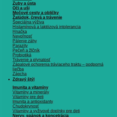
Zuby a ústa
Oči a uši
Močové cesty a obličky
Žalúdok, črevá a trávenie
Špeciálna výživa
Histamínová a laktózová intolerancia
Hnačka
Nevoľnosť
Pálenie záhy
Parazity
Pečeň a žlčník
Probiotiká
Trávenie a plynatosť
Zápalové ochorenia tráviaceho traktu – podporná
liečba
Zápcha
Zdravý štýl
Imunita a vitamíny
Vitamíny a minerály
Vitamíny pre deti
Imunita a antioxidanty
Chudokrvnosť
Vitamíny a vyživové doplnky pre deti
Nervy, spánok a koncetrácia