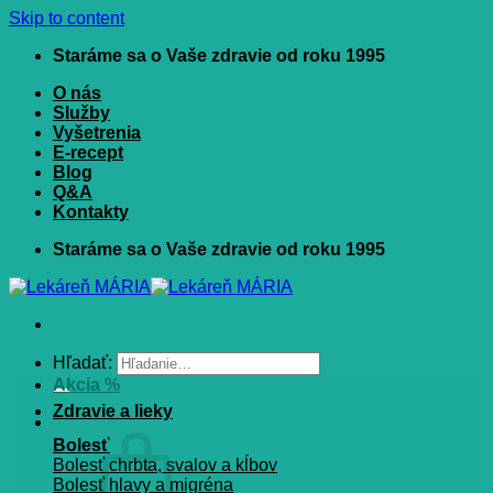
Skip to content
Staráme sa o Vaše zdravie od roku 1995
O nás
Služby
Vyšetrenia
E-recept
Blog
Q&A
Kontakty
Staráme sa o Vaše zdravie od roku 1995
Hľadať:
Akcia %
Zdravie a lieky
Bolesť
Bolesť chrbta, svalov a kĺbov
Bolesť hlavy a migréna