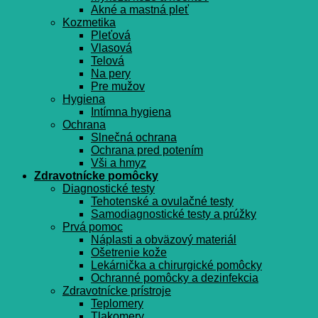
Akné a mastná pleť
Kozmetika
Pleťová
Vlasová
Telová
Na pery
Pre mužov
Hygiena
Intímna hygiena
Ochrana
Slnečná ochrana
Ochrana pred potením
Vši a hmyz
Zdravotnícke pomôcky
Diagnostické testy
Tehotenské a ovulačné testy
Samodiagnostické testy a prúžky
Prvá pomoc
Náplasti a obväzový materiál
Ošetrenie kože
Lekárnička a chirurgické pomôcky
Ochranné pomôcky a dezinfekcia
Zdravotnícke prístroje
Teplomery
Tlakomery