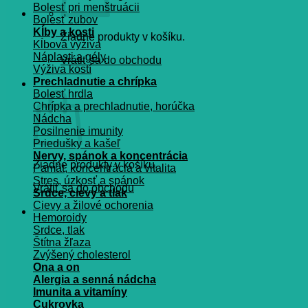
Bolesť pri menštruácii
Bolesť zubov
Kĺby a kosti
Žiadne produkty v košíku.
Kĺbová výživa
Náplasti a gély
Vrátiť sa do obchodu
Výživa kostí
Prechladnutie a chrípka
Košík
Bolesť hrdla
Chrípka a prechladnutie, horúčka
Nádcha
Posilnenie imunity
Priedušky a kašeľ
Nervy, spánok a koncentrácia
Žiadne produkty v košíku.
Pamät, koncentrácia a vitalita
Stres, úzkosť a spánok
Vrátiť sa do obchodu
Srdce, cievy a tlak
Cievy a žilové ochorenia
Hemoroidy
Srdce, tlak
Štítna žľaza
Zvýšený cholesterol
Ona a on
Alergia a senná nádcha
Imunita a vitamíny
Cukrovka