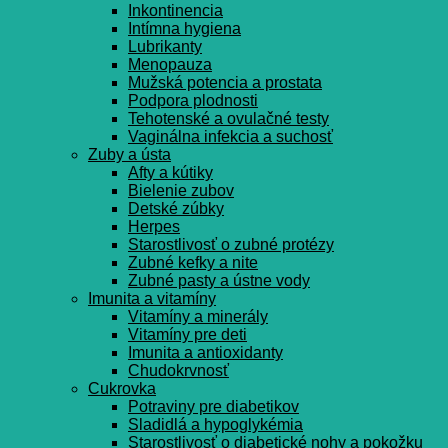
Inkontinencia
Intímna hygiena
Lubrikanty
Menopauza
Mužská potencia a prostata
Podpora plodnosti
Tehotenské a ovulačné testy
Vaginálna infekcia a suchosť
Zuby a ústa
Afty a kútiky
Bielenie zubov
Detské zúbky
Herpes
Starostlivosť o zubné protézy
Zubné kefky a nite
Zubné pasty a ústne vody
Imunita a vitamíny
Vitamíny a minerály
Vitamíny pre deti
Imunita a antioxidanty
Chudokrvnosť
Cukrovka
Potraviny pre diabetikov
Sladidlá a hypoglykémia
Starostlivosť o diabetické nohy a pokožku