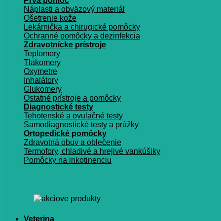
Prvá pomoc
Náplasti a obväzový materiál
Ošetrenie kože
Lekárnička a chirugické pomôcky
Ochranné pomôcky a dezinfekcia
Zdravotnícke prístroje
Teplomery
Tlakomery
Oxymetre
Inhalátory
Glukomery
Ostatné prístroje a pomôcky
Diagnostické testy
Tehotenské a ovulačné testy
Samodiagnostické testy a prúžky
Ortopedické pomôcky
Zdravotná obuv a oblečenie
Termofory, chladivé a hrejivé vankúšiky
Pomôcky na inkotinenciu
Veterina