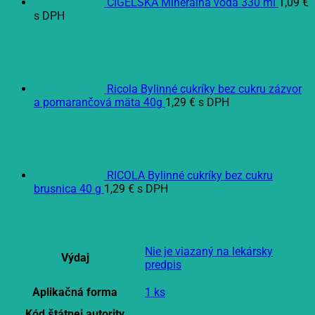
CÍGEĽSKÁ Minerálna voda 330 ml
1,09
€
s DPH
Ricola Bylinné cukríky bez cukru zázvor
a pomarančová mäta 40g
1,29
€
s DPH
RICOLA Bylinné cukríky bez cukru
brusnica 40 g
1,29
€
s DPH
Ďalšie informácie
Nie je viazaný na lekársky
Výdaj
predpis
Aplikačná forma
1 ks
Kód štátnej autority