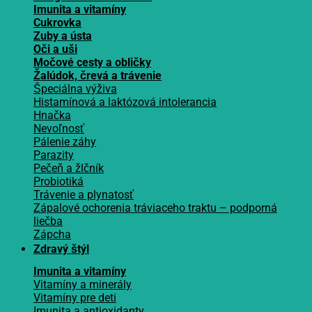
Imunita a vitamíny
Cukrovka
Zuby a ústa
Oči a uši
Močové cesty a obličky
Žalúdok, črevá a trávenie
Špeciálna výživa
Histamínová a laktózová intolerancia
Hnačka
Nevoľnosť
Pálenie záhy
Parazity
Pečeň a žlčník
Probiotiká
Trávenie a plynatosť
Zápalové ochorenia tráviaceho traktu – podporná
liečba
Zápcha
Zdravý štýl
Imunita a vitamíny
Vitamíny a minerály
Vitamíny pre deti
Imunita a antioxidanty