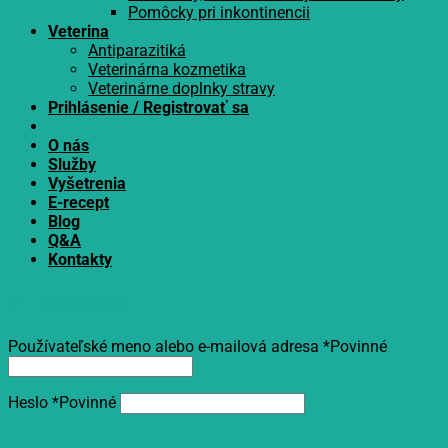
Pomôcky pri inkontinencii
Veterina
Antiparazitiká
Veterinárna kozmetika
Veterinárne doplnky stravy
Prihlásenie / Registrovať sa
O nás
Služby
Vyšetrenia
E-recept
Blog
Q&A
Kontakty
Prihlásenie
Používateľské meno alebo e-mailová adresa
*
Povinné
Heslo
*
Povinné