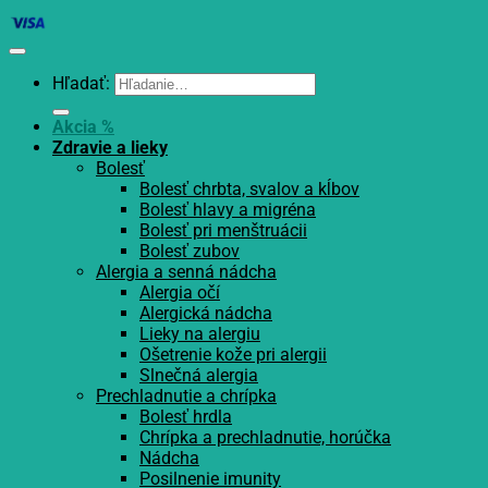
Hľadať:
Akcia %
Zdravie a lieky
Bolesť
Bolesť chrbta, svalov a kĺbov
Bolesť hlavy a migréna
Bolesť pri menštruácii
Bolesť zubov
Alergia a senná nádcha
Alergia očí
Alergická nádcha
Lieky na alergiu
Ošetrenie kože pri alergii
Slnečná alergia
Prechladnutie a chrípka
Bolesť hrdla
Chrípka a prechladnutie, horúčka
Nádcha
Posilnenie imunity