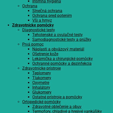
Intímna hygiena
Ochrana
Slnečná ochrana
Ochrana pred potením
Vši a hmyz
Zdravotnícke pomôcky
Diagnostické testy
Tehotenské a ovulačné testy
Samodiagnostické testy a prúžky
Prvá pomoc
Náplasti a obväzový materiál
Ošetrenie kože
Lekárnička a chirurgické pomôcky
Ochranné pomôcky a dezinfekcia
Zdravotnícke prístroje
Teplomery
Tlakomery
Oxymetre
Inhalátory
Glukomery
Ostatné prístroje a pomôcky
Ortopedické pomôcky
Zdravotné oblečenie a obuv
Termofory, chladivé a hrejivé vankúšiky