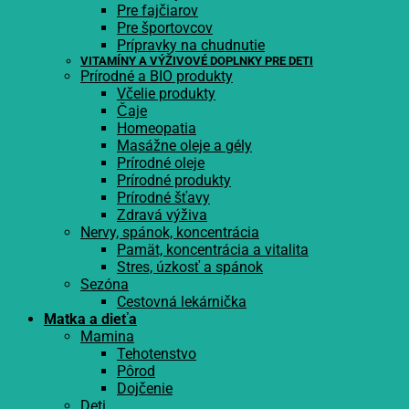
Pre fajčiarov
Pre športovcov
Prípravky na chudnutie
VITAMÍNY A VÝŽIVOVÉ DOPLNKY PRE DETI
Prírodné a BIO produkty
Včelie produkty
Čaje
Homeopatia
Masážne oleje a gély
Prírodné oleje
Prírodné produkty
Prírodné šťavy
Zdravá výživa
Nervy, spánok, koncentrácia
Pamät, koncentrácia a vitalita
Stres, úzkosť a spánok
Sezóna
Cestovná lekárnička
Matka a dieťa
Mamina
Tehotenstvo
Pôrod
Dojčenie
Deti