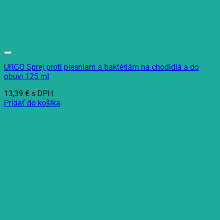
URGO Sprej proti plesniam a baktériám na chodidlá a do
obuvi 125 ml
13,39
€
s DPH
Pridať do košíka