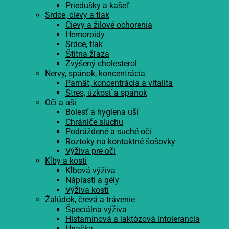
Priedušky a kašeľ
Srdce, cievy a tlak
Cievy a žilové ochorenia
Hemoroidy
Srdce, tlak
Štítna žľaza
Zvýšený cholesterol
Nervy, spánok, koncentrácia
Pamät, koncentrácia a vitalita
Stres, úzkosť a spánok
Oči a uši
Bolesť a hygiena uší
Chrániče sluchu
Podráždené a suché oči
Roztoky na kontaktné šošovky
Výživa pre oči
Kĺby a kosti
Kĺbová výživa
Náplasti a gély
Výživa kostí
Žalúdok, črevá a trávenie
Špeciálna výživa
Histamínová a laktózová intolerancia
Hnačka