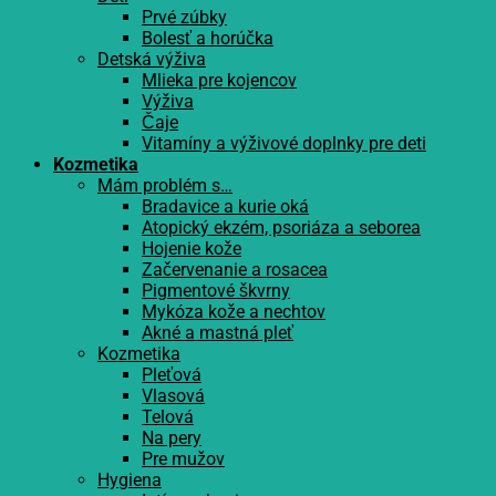
Prvé zúbky
Bolesť a horúčka
Detská výživa
Mlieka pre kojencov
Výživa
Čaje
Vitamíny a výživové doplnky pre deti
Kozmetika
Mám problém s…
Bradavice a kurie oká
Atopický ekzém, psoriáza a seborea
Hojenie kože
Začervenanie a rosacea
Pigmentové škvrny
Mykóza kože a nechtov
Akné a mastná pleť
Kozmetika
Pleťová
Vlasová
Telová
Na pery
Pre mužov
Hygiena