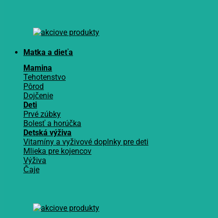
Matka a dieťa
Mamina
Tehotenstvo
Pôrod
Dojčenie
Deti
Prvé zúbky
Bolesť a horúčka
Detská výživa
Vitamíny a vyživové doplnky pre deti
Mlieka pre kojencov
Výživa
Čaje