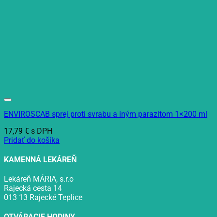
ENVIROSCAB sprej proti svrabu a iným parazitom 1×200 ml
17,79
€
s DPH
Pridať do košíka
KAMENNÁ LEKÁREŇ
Lekáreň MÁRIA, s.r.o
Rajecká cesta 14
013 13 Rajecké Teplice
OTVÁRACIE HODINY