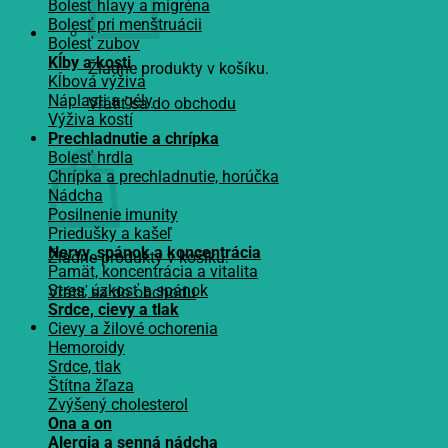
Bolesť hlavy a migréna
Bolesť pri menštruácii
Bolesť zubov
Kĺby a kosti
Žiadne produkty v košíku.
Kĺbová výživa
Náplasti a gély
Vrátiť sa do obchodu
Výživa kostí
Košík
Prechladnutie a chrípka
Bolesť hrdla
Chrípka a prechladnutie, horúčka
Nádcha
Posilnenie imunity
Priedušky a kašeľ
Nervy, spánok a koncentrácia
Žiadne produkty v košíku.
Pamät, koncentrácia a vitalita
Stres, úzkosť a spánok
Vrátiť sa do obchodu
Srdce, cievy a tlak
Cievy a žilové ochorenia
Hemoroidy
Srdce, tlak
Štítna žľaza
Zvýšený cholesterol
Ona a on
Alergia a senná nádcha