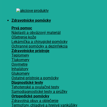
Zdravotnícke pomôcky
Prvá pomoc
Náplasti a obväzový materiál
Ošetrenie kože
Lekárnička a chirugické pomôcky
Ochranné pomôcky a dezinfekcia
Zdravotnícke prístroje
Teplomery
Tlakomery
Oxymetre
Inhalátory
Glukomery
Ostatné prístroje a pomôcky
Diagnostické testy
Tehotenské a ovulačné testy
Samodiagnostické testy a prúžky
Ortopedické pomôcky
Zdravotná obuv a oblečenie
Termofory, chladivé a hrejivé vankúšiky