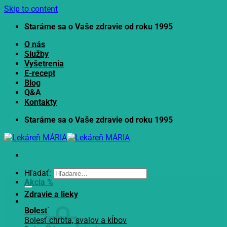
Skip to content
Staráme sa o Vaše zdravie od roku 1995
O nás
Služby
Vyšetrenia
E-recept
Blog
Q&A
Kontakty
Staráme sa o Vaše zdravie od roku 1995
Hľadať:
Akcia %
Zdravie a lieky
Bolesť
Bolesť chrbta, svalov a kĺbov