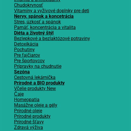
Chudokrvnosť
Vitamíny a vyživové doplnky pre deti
Nervy, spánok a koncetrácia
Stres, úzkosť a spánok
Pamäť, koncentrácia a vitalita
Diéta a životný štýl
Bezlepkové a bezlaktózové potraviny
Detoxikácia
Pochutiny
Pre fajčiarov
Pre športovcov
Prípravky na chudnutie
Sezóna
Cestovná lekárnička
Prírodné a BIO produkty
Včelie produkty
Čaje
Homeopatia
Masážne oleje a gély
Prírodné oleje
Prírodné produkty
Prírodné šťavy
Zdravá výživa