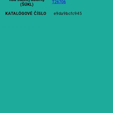
T26706
(ŠÚKL)
KATALÓGOVÉ ČÍSLO
e9da9bcfc945
Súvisiace produkty