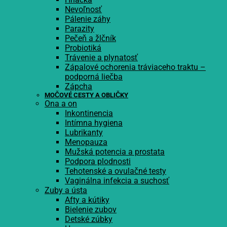
Nevoľnosť
Pálenie záhy
Parazity
Pečeň a žlčník
Probiotiká
Trávenie a plynatosť
Zápalové ochorenia tráviaceho traktu –
podporná liečba
Zápcha
MOČOVÉ CESTY A OBLIČKY
Ona a on
Inkontinencia
Intímna hygiena
Lubrikanty
Menopauza
Mužská potencia a prostata
Podpora plodnosti
Tehotenské a ovulačné testy
Vaginálna infekcia a suchosť
Zuby a ústa
Afty a kútiky
Bielenie zubov
Detské zúbky