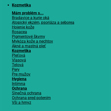
Kozmetika
Mám problém s...
Bradavice a kurie oká
Atopický ekzém, psoriáza a seborea
Hojenie kože
Rosacea
Pigmentové škvrny
Mykóza kože a nechtov
Akné a mastná pleť
Kozmetika
Pleťová
Vlasová
Telová
Pery
Pre mužov
Hygiena
Intímna
Ochrana
Slnečná ochrana
Ochrana pred potením
Vši a hmyz