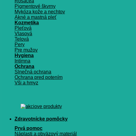
Rosacea
Pigmentové škvrny
Mykóza kože a nechtov
Akné a mastná pleť
Kozmetika
Pleťová
Vlasová
Telová
Pery
Pre mužov
Hygiena
Intímna
Ochrana
Slnečná ochrana
Ochrana pred potením
Vši a hmyz
Zdravotnícke pomôcky
Prvá pomoc
Náplasti a obväzový materiál