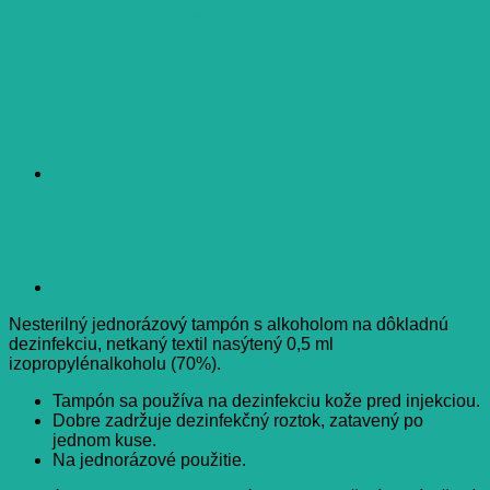
alkoholom, 1×100 ks
Nesterilný jednorázový tampón s alkoholom na dôkladnú
dezinfekciu, netkaný textil nasýtený 0,5 ml
izopropylénalkoholu (70%).
Tampón sa používa na dezinfekciu kože pred injekciou.
Dobre zadržuje dezinfekčný roztok, zatavený po
jednom kuse.
Na jednorázové použitie.