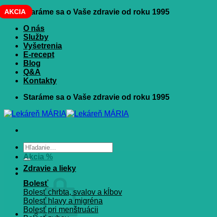
Skip
AKCIA
Staráme sa o Vaše zdravie od roku 1995
to
O nás
content
Služby
Vyšetrenia
E-recept
Blog
Q&A
Kontakty
Staráme sa o Vaše zdravie od roku 1995
Hľadať:
Akcia %
Zdravie a lieky
Bolesť
Bolesť chrbta, svalov a kĺbov
Bolesť hlavy a migréna
Bolesť pri menštruácii