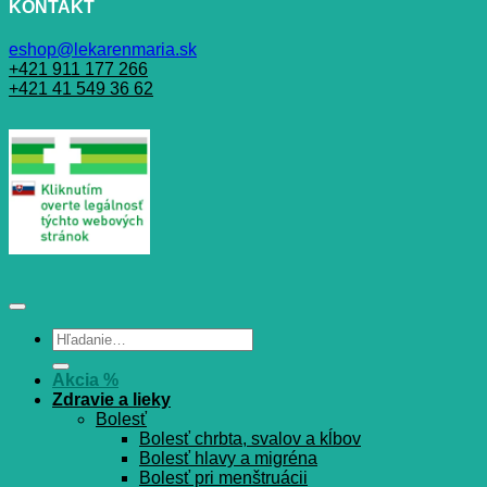
KONTAKT
eshop@lekarenmaria.sk
+421 911 177 266
+421 41 549 36 62
Hľadať:
Akcia %
Zdravie a lieky
Bolesť
Bolesť chrbta, svalov a kĺbov
Bolesť hlavy a migréna
Bolesť pri menštruácii