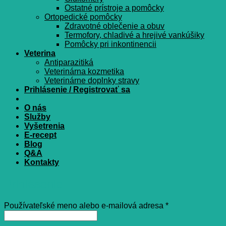
Ostatné prístroje a pomôcky
Ortopedické pomôcky
Zdravotné oblečenie a obuv
Termofory, chladivé a hrejivé vankúšiky
Pomôcky pri inkontinencii
Veterina
Antiparazitiká
Veterinárna kozmetika
Veterinárne doplnky stravy
Prihlásenie / Registrovať sa
O nás
Služby
Vyšetrenia
E-recept
Blog
Q&A
Kontakty
Prihlásenie
Povinné
Používateľské meno alebo e-mailová adresa
*