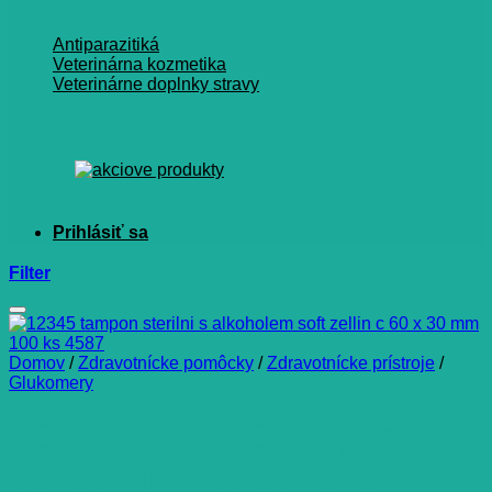
Antiparazitiká
Veterinárna kozmetika
Veterinárne doplnky stravy
Filter
Domov
/
Zdravotnícke pomôcky
/
Zdravotnícke prístroje
/
Glukomery
SOFT-ZELLIN-C tampón
60×30 mm impregnovaný