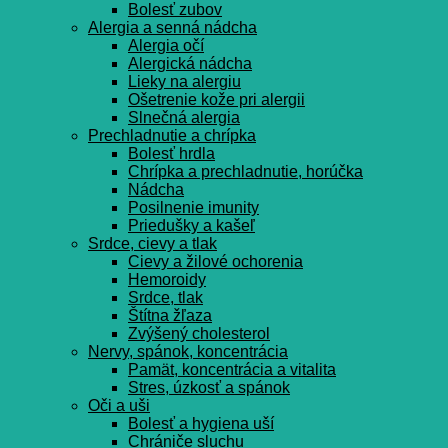
Bolesť zubov
Alergia a senná nádcha
Alergia očí
Alergická nádcha
Lieky na alergiu
Ošetrenie kože pri alergii
Slnečná alergia
Prechladnutie a chrípka
Bolesť hrdla
Chrípka a prechladnutie, horúčka
Nádcha
Posilnenie imunity
Priedušky a kašeľ
Srdce, cievy a tlak
Cievy a žilové ochorenia
Hemoroidy
Srdce, tlak
Štítna žľaza
Zvýšený cholesterol
Nervy, spánok, koncentrácia
Pamät, koncentrácia a vitalita
Stres, úzkosť a spánok
Oči a uši
Bolesť a hygiena uší
Chrániče sluchu