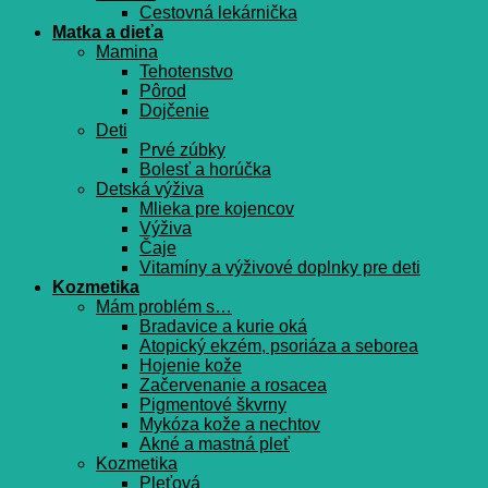
Cestovná lekárnička
Matka a dieťa
Mamina
Tehotenstvo
Pôrod
Dojčenie
Deti
Prvé zúbky
Bolesť a horúčka
Detská výživa
Mlieka pre kojencov
Výživa
Čaje
Vitamíny a výživové doplnky pre deti
Kozmetika
Mám problém s…
Bradavice a kurie oká
Atopický ekzém, psoriáza a seborea
Hojenie kože
Začervenanie a rosacea
Pigmentové škvrny
Mykóza kože a nechtov
Akné a mastná pleť
Kozmetika
Pleťová