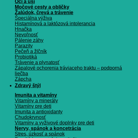
Oči a uši
Močové cesty a obličky
Žalúdok, črevá a trávenie
Špeciálna výživa
Histamínová a laktózová intolerancia
Hnačka
Nevoľnosť
Pálenie záhy
Parazity
Pečeň a žlčník
Probiotiká
Trávenie a plynatosť
Zápalové ochorenia tráviaceho traktu – podporná
liečba
Zápcha
Zdravý štýl
Imunita a vitamíny
Vitamíny a minerály
Vitamíny pre deti
Imunita a antioxidanty
Chudokrvnosť
Vitamíny a vyživové doplnky pre deti
Nervy, spánok a koncetrácia
Stres, úzkosť a spánok