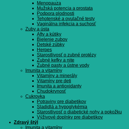
Menopauza
Mužská potencia a prostata
Podpora plodnosti
Tehotenské a ovulačné testy
Vaginálna infekcia a suchosť
Zuby a ústa
Afty a kútiky
Bielenie zubov
Detské zúbky
Herpes
Starostlivosť o zubné protézy
Zubné kefky a nite
Zubné pasty a ústne vody
Imunita a vitamíny
Vitamíny a minerály
Vitamíny pre deti
Imunita a antioxidanty
Chudokrvnosť
Cukrovka
Potraviny pre diabetikov
Sladidlá a hypoglykémia
Starostlivosť o diabetické nohy a pokožku
Výživové doplnky pre diabetikov
Zdravý štýl
Imunita a vitamíny