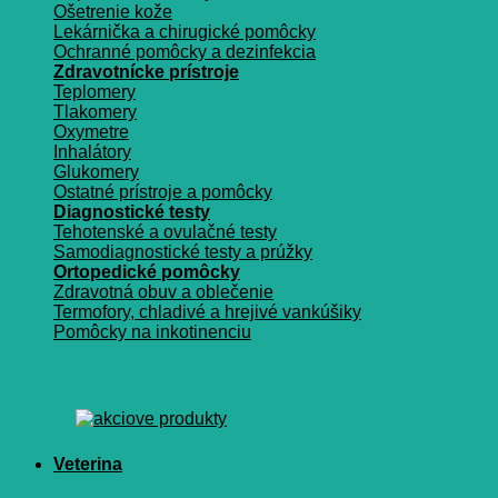
Ošetrenie kože
Lekárnička a chirugické pomôcky
Ochranné pomôcky a dezinfekcia
Zdravotnícke prístroje
Teplomery
Tlakomery
Oxymetre
Inhalátory
Glukomery
Ostatné prístroje a pomôcky
Diagnostické testy
Tehotenské a ovulačné testy
Samodiagnostické testy a prúžky
Ortopedické pomôcky
Zdravotná obuv a oblečenie
Termofory, chladivé a hrejivé vankúšiky
Pomôcky na inkotinenciu
Veterina