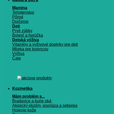
Mamina
Tehotenstvo
Pôrod
Dojčenie
Deti
Prvé zúbky
Bolesť a horúčka
Detská výživa
Vitamíny a vyživové doplnky pre deti
Mlieka pre kojencov
Výživa
Čaje
Kozmetika
Mám problém s...
Bradavice a kurie oká
Atopický ekzém, psoriáza a seborea
Hojenie kože