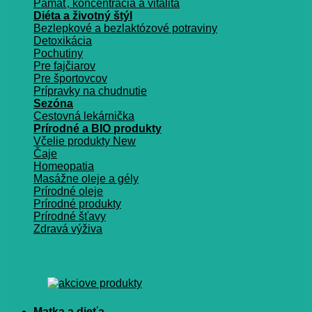
Pamäť, koncentrácia a vitalita
Diéta a životný štýl
Bezlepkové a bezlaktózové potraviny
Detoxikácia
Pochutiny
Pre fajčiarov
Pre športovcov
Prípravky na chudnutie
Sezóna
Cestovná lekárnička
Prírodné a BIO produkty
Včelie produkty
Čaje
Homeopatia
Masážne oleje a gély
Prírodné oleje
Prírodné produkty
Prírodné šťavy
Zdravá výživa
Matka a dieťa