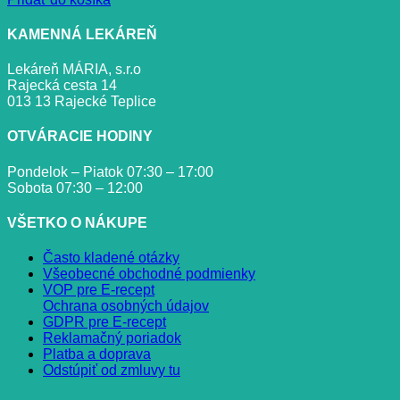
KAMENNÁ LEKÁREŇ
Lekáreň MÁRIA, s.r.o
Rajecká cesta 14
013 13 Rajecké Teplice
OTVÁRACIE HODINY
Pondelok – Piatok 07:30 – 17:00
Sobota 07:30 – 12:00
VŠETKO O NÁKUPE
Často kladené otázky
Všeobecné obchodné podmienky
VOP pre E-recept
Ochrana osobných údajov
GDPR pre E-recept
Reklamačný poriadok
Platba a doprava
Odstúpiť od zmluvy tu