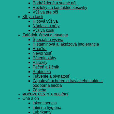
Podráždené a suché oči
Roztoky na kontaktné šošovky
Výživa pre oči
Kĺby a kosti
Kĺbová výživa
Náplasti a gély
Výživa kostí
Žalúdok, črevá a trávenie
Špeciálna výživa
Histamínová a laktózová intolerancia
Hnačka
Nevoľnosť
Pálenie záhy
Parazity
Pečeň a žlčník
Probiotiká
Trávenie a plynatosť
Zápalové ochorenia tráviaceho traktu –
podporná liečba
Zápcha
MOČOVÉ CESTY A OBLIČKY
Ona a on
Inkontinencia
Intímna hygiena
Lubrikanty