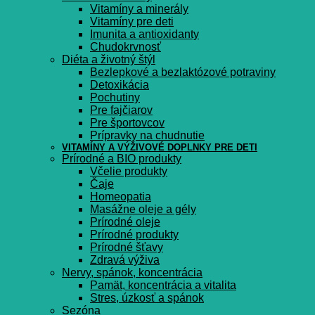
Vitamíny a minerály
Vitamíny pre deti
Imunita a antioxidanty
Chudokrvnosť
Diéta a životný štýl
Bezlepkové a bezlaktózové potraviny
Detoxikácia
Pochutiny
Pre fajčiarov
Pre športovcov
Prípravky na chudnutie
VITAMÍNY A VÝŽIVOVÉ DOPLNKY PRE DETI
Prírodné a BIO produkty
Včelie produkty
Čaje
Homeopatia
Masážne oleje a gély
Prírodné oleje
Prírodné produkty
Prírodné šťavy
Zdravá výživa
Nervy, spánok, koncentrácia
Pamät, koncentrácia a vitalita
Stres, úzkosť a spánok
Sezóna