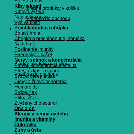
Bolesť zubov
Kĺby a kosti
Žiadne produkty v košíku.
Kĺbová výživa
Náplasti a gély
Vrátiť sa do obchodu
Výživa kostí
Prechladnutie a chrípka
Košík
Bolesť hrdla
Chrípka a prechladnutie, horúčka
Nádcha
Posilnenie imunity
Priedušky a kašeľ
Nervy, spánok a koncentrácia
Žiadne produkty v košíku.
Pamät, koncentrácia a vitalita
Stres, úzkosť a spánok
Vrátiť sa do obchodu
Srdce, cievy a tlak
Cievy a žilové ochorenia
Hemoroidy
Srdce, tlak
Štítna žľaza
Zvýšený cholesterol
Ona a on
Alergia a senná nádcha
Imunita a vitamíny
Cukrovka
Zuby a ústa