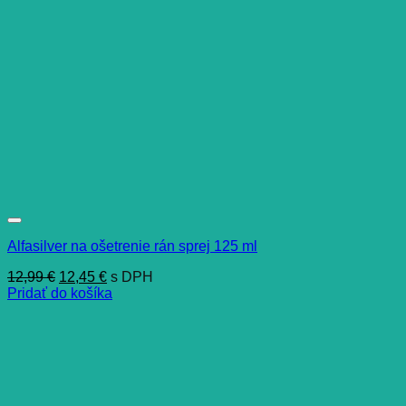
Alfasilver na ošetrenie rán sprej 125 ml
Pôvodná
Aktuálna
12,99
€
12,45
€
s DPH
cena
cena
Pridať do košíka
bola:
je:
12,99 €.
12,45 €.