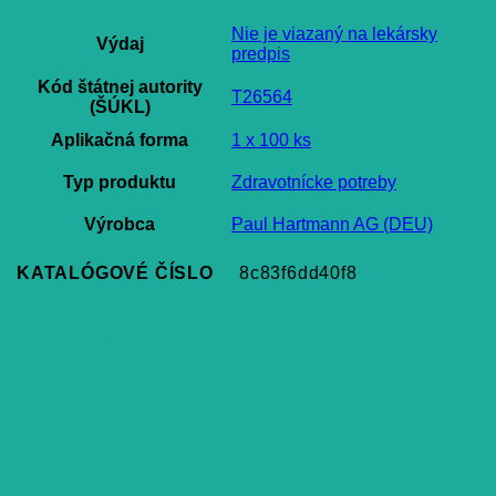
Nie je viazaný na lekársky
Výdaj
predpis
Kód štátnej autority
T26564
(ŠÚKL)
Aplikačná forma
1 x 100 ks
Typ produktu
Zdravotnícke potreby
Výrobca
Paul Hartmann AG (DEU)
KATALÓGOVÉ ČÍSLO
8c83f6dd40f8
Súvisiace produkty