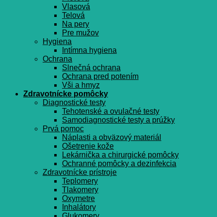
Vlasová
Telová
Na pery
Pre mužov
Hygiena
Intímna hygiena
Ochrana
Slnečná ochrana
Ochrana pred potením
Vši a hmyz
Zdravotnícke pomôcky
Diagnostické testy
Tehotenské a ovulačné testy
Samodiagnostické testy a prúžky
Prvá pomoc
Náplasti a obväzový materiál
Ošetrenie kože
Lekárnička a chirurgické pomôcky
Ochranné pomôcky a dezinfekcia
Zdravotnícke prístroje
Teplomery
Tlakomery
Oxymetre
Inhalátory
Glukomery