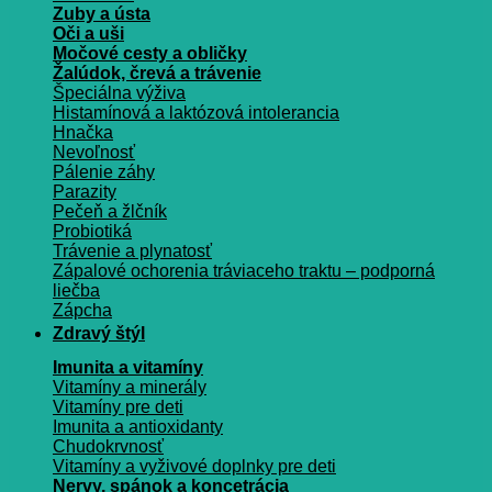
Zuby a ústa
Oči a uši
Močové cesty a obličky
Žalúdok, črevá a trávenie
Špeciálna výživa
Histamínová a laktózová intolerancia
Hnačka
Nevoľnosť
Pálenie záhy
Parazity
Pečeň a žlčník
Probiotiká
Trávenie a plynatosť
Zápalové ochorenia tráviaceho traktu – podporná
liečba
Zápcha
Zdravý štýl
Imunita a vitamíny
Vitamíny a minerály
Vitamíny pre deti
Imunita a antioxidanty
Chudokrvnosť
Vitamíny a vyživové doplnky pre deti
Nervy, spánok a koncetrácia