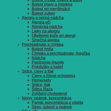
Bolesť hlavy a migréna
Bolesť pri menštruácii
Bolesť zubov
Alergia a senná nádcha
Alergia očí
Alergická nádcha
Lieky na alergiu
Ošetrenie kože pri alergii
Slnečná alergia
Prechladnutie a chrípka
Bolesť hrdla
Chrípka a prechladnutie, horúčka
Nádcha
Posilnenie imunity
Priedušky a kašeľ
Srdce, cievy a tlak
Cievy a žilové ochorenia
Hemoroidy
Srdce, tlak
Štítna žľaza
Zvýšený cholesterol
Nervy, spánok, koncentrácia
Pamät, koncentrácia a vitalita
Stres, úzkosť a spánok