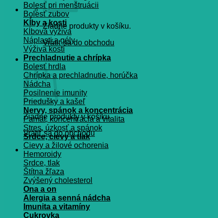
Bolesť pri menštruácii
Bolesť zubov
Kĺby a kosti
Žiadne produkty v košíku.
Kĺbová výživa
Náplasti a gély
Vrátiť sa do obchodu
Výživa kostí
Prechladnutie a chrípka
Košík
Bolesť hrdla
Chrípka a prechladnutie, horúčka
Nádcha
Posilnenie imunity
Priedušky a kašeľ
Nervy, spánok a koncentrácia
Žiadne produkty v košíku.
Pamät, koncentrácia a vitalita
Stres, úzkosť a spánok
Vrátiť sa do obchodu
Srdce, cievy a tlak
Cievy a žilové ochorenia
Hemoroidy
Srdce, tlak
Štítna žľaza
Zvýšený cholesterol
Ona a on
Alergia a senná nádcha
Imunita a vitamíny
Cukrovka