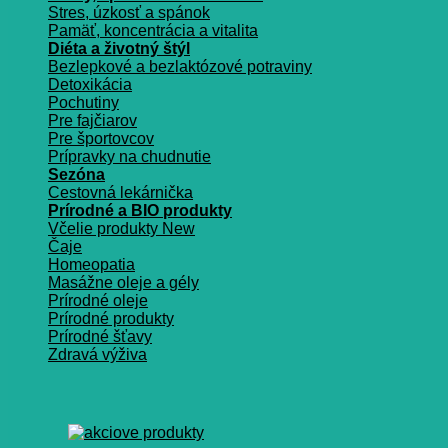
Stres, úzkosť a spánok
Pamäť, koncentrácia a vitalita
Diéta a životný štýl
Bezlepkové a bezlaktózové potraviny
Detoxikácia
Pochutiny
Pre fajčiarov
Pre športovcov
Prípravky na chudnutie
Sezóna
Cestovná lekárnička
Prírodné a BIO produkty
Včelie produkty
Čaje
Homeopatia
Masážne oleje a gély
Prírodné oleje
Prírodné produkty
Prírodné šťavy
Zdravá výživa