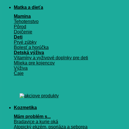
Matka a dieťa
Mamina
Tehotenstvo
Pôrod
Dojčenie
Deti
Prvé zúbky
Bolesť a horúčka
Detská výživa
Vitamíny a vyživové doplnky pre deti
Mlieka pre kojencov
Výživa
Čaje
Kozmetika
Mám problém s...
Bradavice a kurie oká
Atopický ekzém, psoriáza a seborea