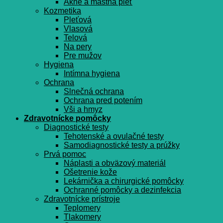
Akné a mastná pleť
Kozmetika
Pleťová
Vlasová
Telová
Na pery
Pre mužov
Hygiena
Intímna hygiena
Ochrana
Slnečná ochrana
Ochrana pred potením
Vši a hmyz
Zdravotnícke pomôcky
Diagnostické testy
Tehotenské a ovulačné testy
Samodiagnostické testy a prúžky
Prvá pomoc
Náplasti a obväzový materiál
Ošetrenie kože
Lekárnička a chirurgické pomôcky
Ochranné pomôcky a dezinfekcia
Zdravotnícke prístroje
Teplomery
Tlakomery