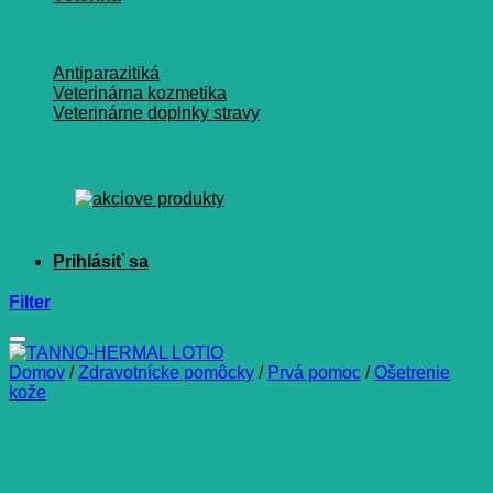
Antiparazitiká
Veterinárna kozmetika
Veterinárne doplnky stravy
Filter
Domov
/
Zdravotnícke pomôcky
/
Prvá pomoc
/
Ošetrenie
kože
TANNO-HERMAL LOTIO