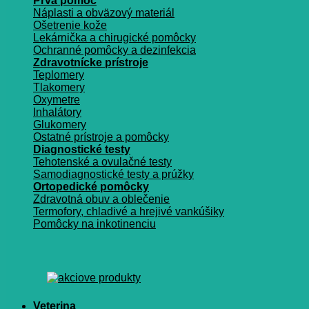
Prvá pomoc
Náplasti a obväzový materiál
Ošetrenie kože
Lekárnička a chirugické pomôcky
Ochranné pomôcky a dezinfekcia
Zdravotnícke prístroje
Teplomery
Tlakomery
Oxymetre
Inhalátory
Glukomery
Ostatné prístroje a pomôcky
Diagnostické testy
Tehotenské a ovulačné testy
Samodiagnostické testy a prúžky
Ortopedické pomôcky
Zdravotná obuv a oblečenie
Termofory, chladivé a hrejivé vankúšiky
Pomôcky na inkotinenciu
Veterina