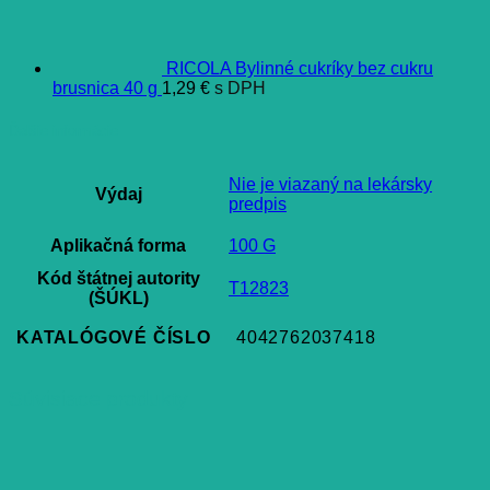
RICOLA Bylinné cukríky bez cukru
brusnica 40 g
1,29
€
s DPH
Ďalšie informácie
Nie je viazaný na lekársky
Výdaj
predpis
Aplikačná forma
100 G
Kód štátnej autority
T12823
(ŠÚKL)
KATALÓGOVÉ ČÍSLO
4042762037418
Súvisiace produkty