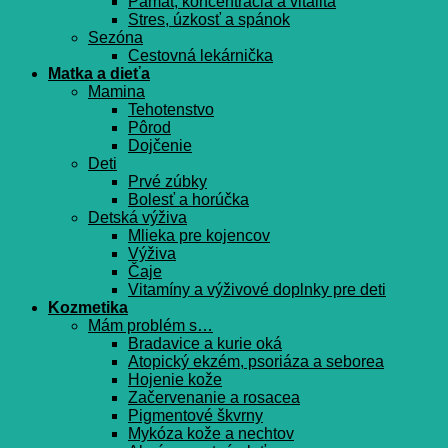
Pamät, koncentrácia a vitalita
Stres, úzkosť a spánok
Sezóna
Cestovná lekárnička
Matka a dieťa
Mamina
Tehotenstvo
Pôrod
Dojčenie
Deti
Prvé zúbky
Bolesť a horúčka
Detská výživa
Mlieka pre kojencov
Výživa
Čaje
Vitamíny a výživové doplnky pre deti
Kozmetika
Mám problém s…
Bradavice a kurie oká
Atopický ekzém, psoriáza a seborea
Hojenie kože
Začervenanie a rosacea
Pigmentové škvrny
Mykóza kože a nechtov