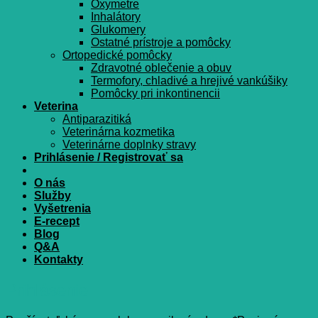
Oxymetre
Inhalátory
Glukomery
Ostatné prístroje a pomôcky
Ortopedické pomôcky
Zdravotné oblečenie a obuv
Termofory, chladivé a hrejivé vankúšiky
Pomôcky pri inkontinencii
Veterina
Antiparazitiká
Veterinárna kozmetika
Veterinárne doplnky stravy
Prihlásenie / Registrovať sa
O nás
Služby
Vyšetrenia
E-recept
Blog
Q&A
Kontakty
Prihlásenie