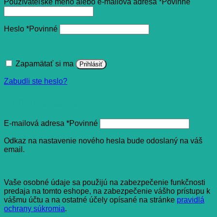
Používateľské meno alebo e-mailová adresa
*
Povinné
Heslo
*
Povinné
Zapamätať si ma
Prihlásiť
Zabudli ste heslo?
Registrovať sa
E-mailová adresa
*
Povinné
Odkaz na nastavenie nového hesla bude odoslaný na váš
email.
Vaše osobné údaje sa použijú na zabezpečenie funkčnosti
predaja na tomto eshope, na zabezpečenie vášho prístupu k
vášmu účtu a na ostatné účely opísané na stránke
pravidlá
ochrany súkromia
.