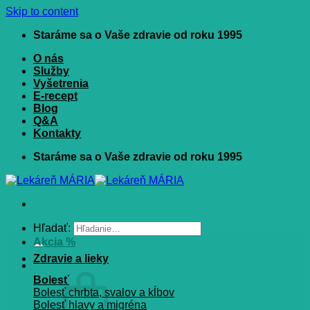
Skip to content
Staráme sa o Vaše zdravie od roku 1995
O nás
Služby
Vyšetrenia
E-recept
Blog
Q&A
Kontakty
Staráme sa o Vaše zdravie od roku 1995
Hľadať:
Akcia %
Zdravie a lieky
Bolesť
Bolesť chrbta, svalov a kĺbov
Bolesť hlavy a migréna