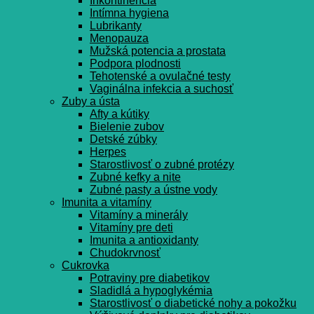
Inkontinencia
Intímna hygiena
Lubrikanty
Menopauza
Mužská potencia a prostata
Podpora plodnosti
Tehotenské a ovulačné testy
Vaginálna infekcia a suchosť
Zuby a ústa
Afty a kútiky
Bielenie zubov
Detské zúbky
Herpes
Starostlivosť o zubné protézy
Zubné kefky a nite
Zubné pasty a ústne vody
Imunita a vitamíny
Vitamíny a minerály
Vitamíny pre deti
Imunita a antioxidanty
Chudokrvnosť
Cukrovka
Potraviny pre diabetikov
Sladidlá a hypoglykémia
Starostlivosť o diabetické nohy a pokožku