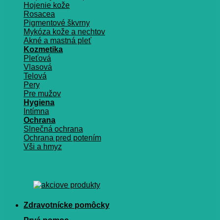
Hojenie kože
Rosacea
Pigmentové škvrny
Mykóza kože a nechtov
Akné a mastná pleť
Kozmetika
Pleťová
Vlasová
Telová
Pery
Pre mužov
Hygiena
Intímna
Ochrana
Slnečná ochrana
Ochrana pred potením
Vši a hmyz
Zdravotnícke pomôcky