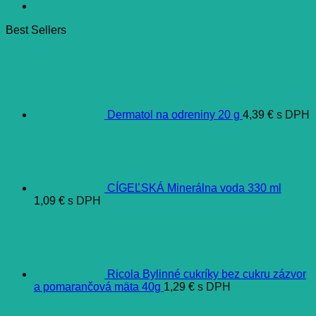
Best Sellers
Dermatol na odreniny 20 g
4,39
€
s DPH
CÍGEĽSKÁ Minerálna voda 330 ml
1,09
€
s DPH
Ricola Bylinné cukríky bez cukru zázvor
a pomarančová mäta 40g
1,29
€
s DPH