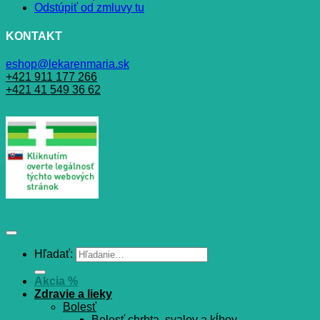
Odstúpiť od zmluvy tu
KONTAKT
eshop@lekarenmaria.sk
+421 911 177 266
+421 41 549 36 62
Hľadať:
Akcia %
Zdravie a lieky
Bolesť
Bolesť chrbta, svalov a kĺbov