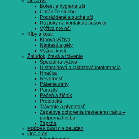
Oči a uši
Bolesť a hygiena uší
Chrániče sluchu
Podráždené a suché oči
Roztoky na kontaktné šošovky
Výživa pre oči
Kĺby a kosti
Kĺbová výživa
Náplasti a gély
Výživa kostí
Žalúdok, črevá a trávenie
Špeciálna výživa
Histamínová a laktózová intolerancia
Hnačka
Nevoľnosť
Pálenie záhy
Parazity
Pečeň a žlčník
Probiotiká
Trávenie a plynatosť
Zápalové ochorenia tráviaceho traktu –
podporná liečba
Zápcha
MOČOVÉ CESTY A OBLIČKY
Ona a on