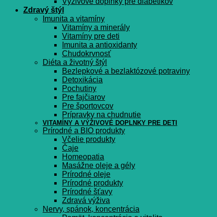
Výživové doplnky pre diabetikov
Zdravý štýl
Imunita a vitamíny
Vitamíny a minerály
Vitamíny pre deti
Imunita a antioxidanty
Chudokrvnosť
Diéta a životný štýl
Bezlepkové a bezlaktózové potraviny
Detoxikácia
Pochutiny
Pre fajčiarov
Pre športovcov
Prípravky na chudnutie
VITAMÍNY A VÝŽIVOVÉ DOPLNKY PRE DETI
Prírodné a BIO produkty
Včelie produkty
Čaje
Homeopatia
Masážne oleje a gély
Prírodné oleje
Prírodné produkty
Prírodné šťavy
Zdravá výživa
Nervy, spánok, koncentrácia