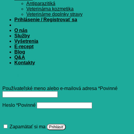
Antiparazitiká
Veterinárna kozmetika
Veterinárne doplnky stravy
Prihlásenie / Registrovať sa
O nás
Služby
Vyšetrenia
E-recept
Blog
Q&A
Kontakty
Prihlásenie
Používateľské meno alebo e-mailová adresa
*
Povinné
Heslo
*
Povinné
Zapamätať si ma
Prihlásiť