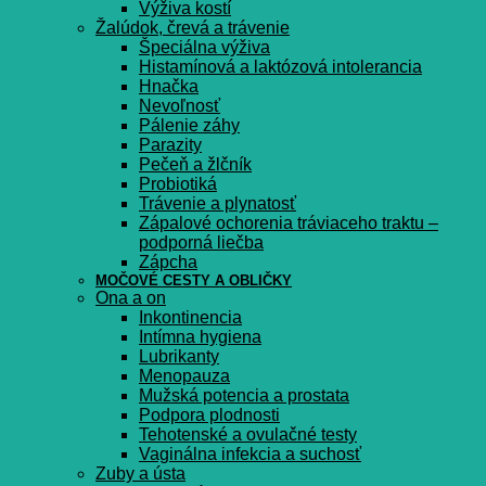
Výživa kostí
Žalúdok, črevá a trávenie
Špeciálna výživa
Histamínová a laktózová intolerancia
Hnačka
Nevoľnosť
Pálenie záhy
Parazity
Pečeň a žlčník
Probiotiká
Trávenie a plynatosť
Zápalové ochorenia tráviaceho traktu –
podporná liečba
Zápcha
MOČOVÉ CESTY A OBLIČKY
Ona a on
Inkontinencia
Intímna hygiena
Lubrikanty
Menopauza
Mužská potencia a prostata
Podpora plodnosti
Tehotenské a ovulačné testy
Vaginálna infekcia a suchosť
Zuby a ústa