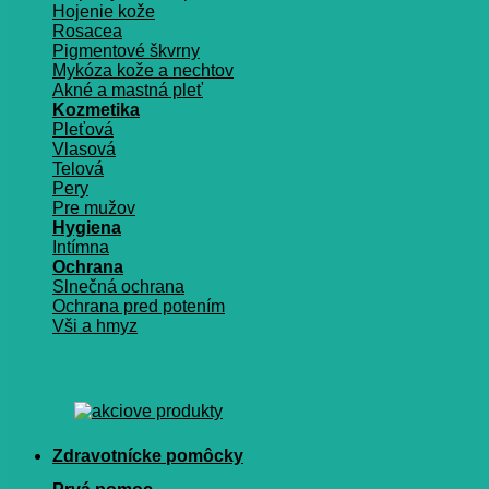
Hojenie kože
Rosacea
Pigmentové škvrny
Mykóza kože a nechtov
Akné a mastná pleť
Kozmetika
Pleťová
Vlasová
Telová
Pery
Pre mužov
Hygiena
Intímna
Ochrana
Slnečná ochrana
Ochrana pred potením
Vši a hmyz
Zdravotnícke pomôcky