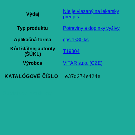
Nie je viazaný na lekársky
Výdaj
predpis
Typ produktu
Potraviny a doplnky výživy
Aplikačná forma
cps 1×30 ks
Kód štátnej autority
T19804
(ŠÚKL)
Výrobca
VITAR s.r.o. (CZE)
KATALÓGOVÉ ČÍSLO
e37d274e424e
Súvisiace produkty