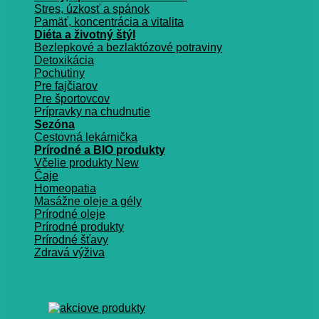
Stres, úzkosť a spánok
Pamäť, koncentrácia a vitalita
Diéta a životný štýl
Bezlepkové a bezlaktózové potraviny
Detoxikácia
Pochutiny
Pre fajčiarov
Pre športovcov
Prípravky na chudnutie
Sezóna
Cestovná lekárnička
Prírodné a BIO produkty
Včelie produkty
Čaje
Homeopatia
Masážne oleje a gély
Prírodné oleje
Prírodné produkty
Prírodné šťavy
Zdravá výživa