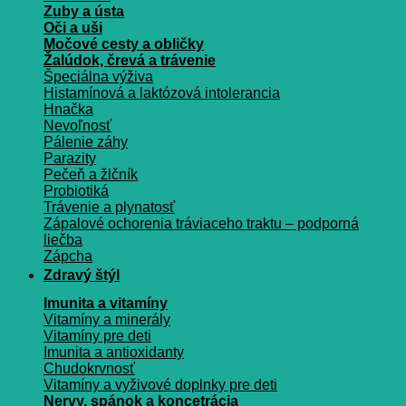
Zuby a ústa
Oči a uši
Močové cesty a obličky
Žalúdok, črevá a trávenie
Špeciálna výživa
Histamínová a laktózová intolerancia
Hnačka
Nevoľnosť
Pálenie záhy
Parazity
Pečeň a žlčník
Probiotiká
Trávenie a plynatosť
Zápalové ochorenia tráviaceho traktu – podporná
liečba
Zápcha
Zdravý štýl
Imunita a vitamíny
Vitamíny a minerály
Vitamíny pre deti
Imunita a antioxidanty
Chudokrvnosť
Vitamíny a vyživové doplnky pre deti
Nervy, spánok a koncetrácia