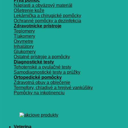
Prvá pomoc
Náplasti a obväzový materiál
Ošetrenie kože
Lekárnička a chirugické pomôcky
Ochranné pomôcky a dezinfekcia
Zdravotnícke prístroje
Teplomery
Tlakomery
Oxymetre
Inhalátory
Glukomery
Ostatné prístroje a pomôcky
Diagnostické testy
Tehotenské a ovulačné testy
Samodiagnostické testy a prúžky
Ortopedické pomôcky
Zdravotná obuv a oblečenie
Termofory, chladivé a hrejivé vankúšiky
Pomôcky na inkotinenciu
Veterina