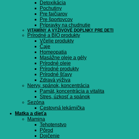
Detoxikácia
Pochutiny
Pre fajčiarov
Pre športovcov
Prípravky na chudnutie
VITAMÍNY A VÝŽIVOVÉ DOPLNKY PRE DETI
Prírodné a BIO produkty
Včelie produkty
Čaje
Homeopatia
Masážne oleje a gély
Prírodné oleje
Prírodné produkty
Prírodné šťavy
Zdravá výživa
Nervy, spánok, koncentrácia
Pamät, koncentrácia a vitalita
Stres, úzkosť a spánok
Sezóna
Cestovná lekárnička
Matka a dieťa
Mamina
Tehotenstvo
Pôrod
Dojčenie