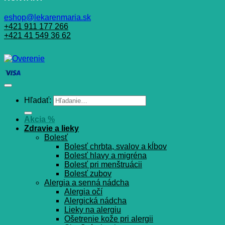
eshop@lekarenmaria.sk
+421 911 177 266
+421 41 549 36 62
Hľadať:
Akcia %
Zdravie a lieky
Bolesť
Bolesť chrbta, svalov a kĺbov
Bolesť hlavy a migréna
Bolesť pri menštruácii
Bolesť zubov
Alergia a senná nádcha
Alergia očí
Alergická nádcha
Lieky na alergiu
Ošetrenie kože pri alergii