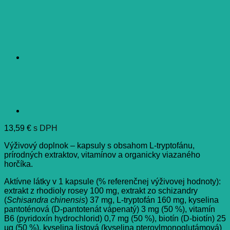
13,59
€
s DPH
Výživový doplnok – kapsuly s obsahom L-tryptofánu,
prírodných extraktov, vitamínov a organicky viazaného
horčíka.
Aktívne látky v 1 kapsule (% referenčnej výživovej hodnoty):
extrakt z rhodioly rosey 100 mg, extrakt zo schizandry
(
Schisandra chinensis
) 37 mg, L-tryptofán 160 mg, kyselina
pantoténová (D-pantotenát vápenatý) 3 mg (50 %), vitamín
B6 (pyridoxín hydrochlorid) 0,7 mg (50 %), biotín (D-biotín) 25
µg (50 %), kyselina listová (kyselina pteroylmonoglutámová)