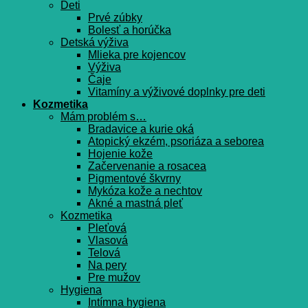
Deti
Prvé zúbky
Bolesť a horúčka
Detská výživa
Mlieka pre kojencov
Výživa
Čaje
Vitamíny a výživové doplnky pre deti
Kozmetika
Mám problém s…
Bradavice a kurie oká
Atopický ekzém, psoriáza a seborea
Hojenie kože
Začervenanie a rosacea
Pigmentové škvrny
Mykóza kože a nechtov
Akné a mastná pleť
Kozmetika
Pleťová
Vlasová
Telová
Na pery
Pre mužov
Hygiena
Intímna hygiena