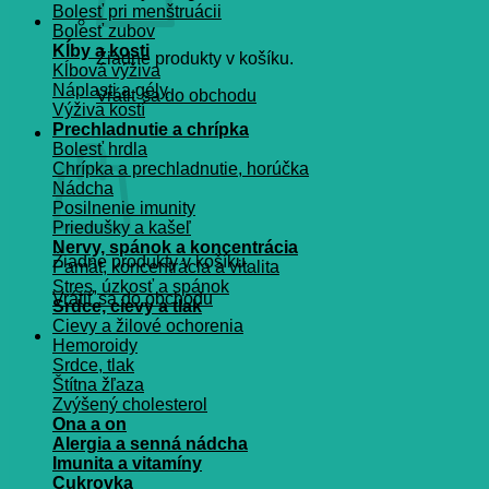
Bolesť pri menštruácii
Bolesť zubov
Kĺby a kosti
Žiadne produkty v košíku.
Kĺbová výživa
Náplasti a gély
Vrátiť sa do obchodu
Výživa kostí
Prechladnutie a chrípka
Košík
Bolesť hrdla
Chrípka a prechladnutie, horúčka
Nádcha
Posilnenie imunity
Priedušky a kašeľ
Nervy, spánok a koncentrácia
Žiadne produkty v košíku.
Pamät, koncentrácia a vitalita
Stres, úzkosť a spánok
Vrátiť sa do obchodu
Srdce, cievy a tlak
Cievy a žilové ochorenia
Hemoroidy
Srdce, tlak
Štítna žľaza
Zvýšený cholesterol
Ona a on
Alergia a senná nádcha
Imunita a vitamíny
Cukrovka