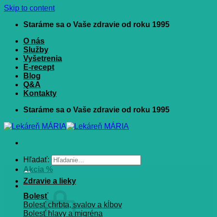
Skip to content
Staráme sa o Vaše zdravie od roku 1995
O nás
Služby
Vyšetrenia
E-recept
Blog
Q&A
Kontakty
Staráme sa o Vaše zdravie od roku 1995
Hľadať:
Akcia %
Zdravie a lieky
Bolesť
Bolesť chrbta, svalov a kĺbov
Bolesť hlavy a migréna