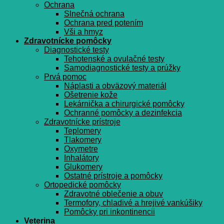
Ochrana
Slnečná ochrana
Ochrana pred potením
Vši a hmyz
Zdravotnícke pomôcky
Diagnostické testy
Tehotenské a ovulačné testy
Samodiagnostické testy a prúžky
Prvá pomoc
Náplasti a obväzový materiál
Ošetrenie kože
Lekárnička a chirurgické pomôcky
Ochranné pomôcky a dezinfekcia
Zdravotnícke prístroje
Teplomery
Tlakomery
Oxymetre
Inhalátory
Glukomery
Ostatné prístroje a pomôcky
Ortopedické pomôcky
Zdravotné oblečenie a obuv
Termofory, chladivé a hrejivé vankúšiky
Pomôcky pri inkontinencii
Veterina