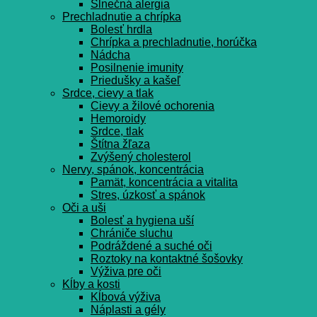
Slnečná alergia
Prechladnutie a chrípka
Bolesť hrdla
Chrípka a prechladnutie, horúčka
Nádcha
Posilnenie imunity
Priedušky a kašeľ
Srdce, cievy a tlak
Cievy a žilové ochorenia
Hemoroidy
Srdce, tlak
Štítna žľaza
Zvýšený cholesterol
Nervy, spánok, koncentrácia
Pamät, koncentrácia a vitalita
Stres, úzkosť a spánok
Oči a uši
Bolesť a hygiena uší
Chrániče sluchu
Podráždené a suché oči
Roztoky na kontaktné šošovky
Výživa pre oči
Kĺby a kosti
Kĺbová výživa
Náplasti a gély