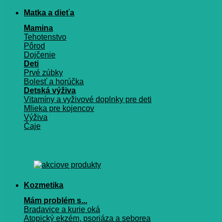
Matka a dieťa
Mamina
Tehotenstvo
Pôrod
Dojčenie
Deti
Prvé zúbky
Bolesť a horúčka
Detská výživa
Vitamíny a vyživové doplnky pre deti
Mlieka pre kojencov
Výživa
Čaje
Kozmetika
Mám problém s...
Bradavice a kurie oká
Atopický ekzém, psoriáza a seborea