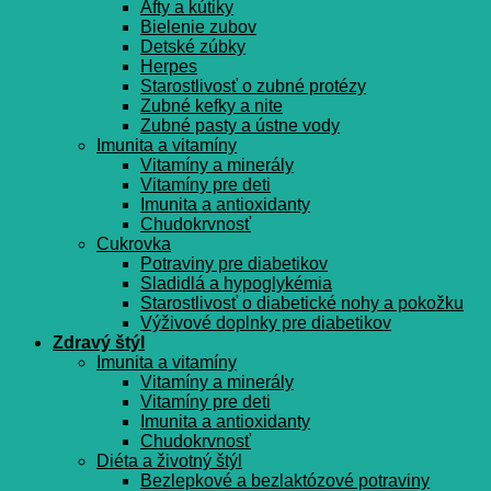
Afty a kútiky
Bielenie zubov
Detské zúbky
Herpes
Starostlivosť o zubné protézy
Zubné kefky a nite
Zubné pasty a ústne vody
Imunita a vitamíny
Vitamíny a minerály
Vitamíny pre deti
Imunita a antioxidanty
Chudokrvnosť
Cukrovka
Potraviny pre diabetikov
Sladidlá a hypoglykémia
Starostlivosť o diabetické nohy a pokožku
Výživové doplnky pre diabetikov
Zdravý štýl
Imunita a vitamíny
Vitamíny a minerály
Vitamíny pre deti
Imunita a antioxidanty
Chudokrvnosť
Diéta a životný štýl
Bezlepkové a bezlaktózové potraviny