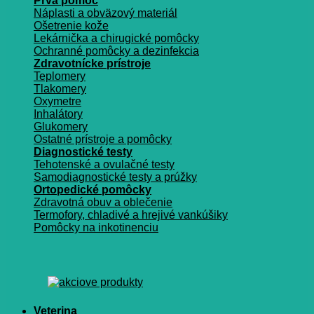
Prvá pomoc
Náplasti a obväzový materiál
Ošetrenie kože
Lekárnička a chirugické pomôcky
Ochranné pomôcky a dezinfekcia
Zdravotnícke prístroje
Teplomery
Tlakomery
Oxymetre
Inhalátory
Glukomery
Ostatné prístroje a pomôcky
Diagnostické testy
Tehotenské a ovulačné testy
Samodiagnostické testy a prúžky
Ortopedické pomôcky
Zdravotná obuv a oblečenie
Termofory, chladivé a hrejivé vankúšiky
Pomôcky na inkotinenciu
Veterina