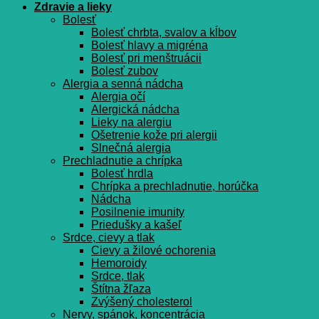
Zdravie a lieky
Bolesť
Bolesť chrbta, svalov a kĺbov
Bolesť hlavy a migréna
Bolesť pri menštruácii
Bolesť zubov
Alergia a senná nádcha
Alergia očí
Alergická nádcha
Lieky na alergiu
Ošetrenie kože pri alergii
Slnečná alergia
Prechladnutie a chrípka
Bolesť hrdla
Chrípka a prechladnutie, horúčka
Nádcha
Posilnenie imunity
Priedušky a kašeľ
Srdce, cievy a tlak
Cievy a žilové ochorenia
Hemoroidy
Srdce, tlak
Štítna žľaza
Zvýšený cholesterol
Nervy, spánok, koncentrácia