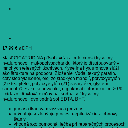
17,99
€
s DPH
Masť CICATRIDINA pôsobí vďaka prítomnosti kyseliny
hyalurónovej, mukopolysacharidu, ktorý je distribuovaný v
mnohých telesných tkanivách. Kyselina hyalurónová slúži
ako štrukturálna podpora. Zloženie: Voda, tekutý parafín,
cetylstearylalkohol, olej zo sladkých mandlí, polyoxyetylén
(2) stearyléter, polyoxyetylén (21) stearyléter, glycerín,
sorbitol 70 %, silikónový olej, diglukonát chlórhexidínu 20 %,
imidazolidinylová močovina, sodná soľ kyseliny
hyalurónovej, dvojsodná soľ EDTA, BHT.
prináša tkanivám výživu a pružnosť,
urýchľuje a zlepšuje proces reepitelizácie a obnovy
tkanív,
vhodná ako pomocná liečba pri reparačných procesoch