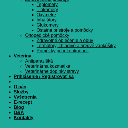
Teplomery
Tlakomery
Oxymetre
Inhalátory
Glukomery
Ostatné prístroje a pomôcky
Ortopedické pomôcky
Zdravotné oblečenie a obuv
Termofory, chladivé a hrejivé vankúšiky
Pomôcky pri inkontinencii
Veterina
Antiparazitiká
Veterinárna kozmetika
Veterinárne doplnky stravy
Prihlásenie / Registrovať sa
O nás
Služby
Vyšetrenia
E-recept
Blog
Q&A
Kontakty