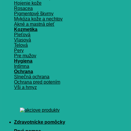
Hojenie kože
Rosacea
Pigmentové škvrny
Mykóza kože a nechtov
Akné a mastná pleť
Kozmetika
Pleťová
Vlasová
Telová
Pery
Pre mužov
Hygiena
Intímna
Ochrana
Slnečná ochrana
Ochrana pred potením
Vši a hmyz
Zdravotnícke pomôcky