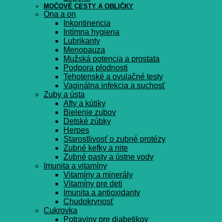
MOČOVÉ CESTY A OBLIČKY
Ona a on
Inkontinencia
Intímna hygiena
Lubrikanty
Menopauza
Mužská potencia a prostata
Podpora plodnosti
Tehotenské a ovulačné testy
Vaginálna infekcia a suchosť
Zuby a ústa
Afty a kútiky
Bielenie zubov
Detské zúbky
Herpes
Starostlivosť o zubné protézy
Zubné kefky a nite
Zubné pasty a ústne vody
Imunita a vitamíny
Vitamíny a minerály
Vitamíny pre deti
Imunita a antioxidanty
Chudokrvnosť
Cukrovka
Potraviny pre diabetikov