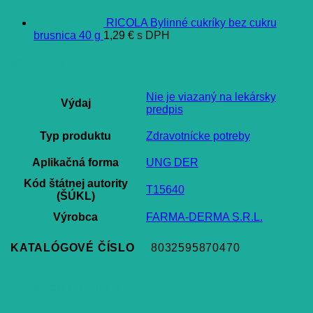
RICOLA Bylinné cukríky bez cukru
brusnica 40 g
1,29
€
s DPH
Ďalšie informácie
Nie je viazaný na lekársky
Výdaj
predpis
Typ produktu
Zdravotnícke potreby
Aplikačná forma
UNG DER
Kód štátnej autority
T15640
(ŠÚKL)
Výrobca
FARMA-DERMA S.R.L.
KATALÓGOVÉ ČÍSLO
8032595870470
Súvisiace produkty