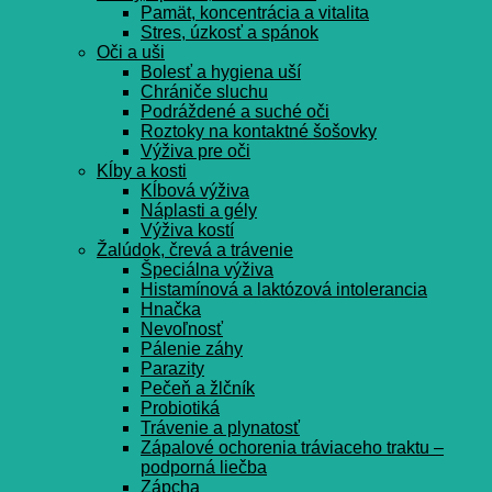
Pamät, koncentrácia a vitalita
Stres, úzkosť a spánok
Oči a uši
Bolesť a hygiena uší
Chrániče sluchu
Podráždené a suché oči
Roztoky na kontaktné šošovky
Výživa pre oči
Kĺby a kosti
Kĺbová výživa
Náplasti a gély
Výživa kostí
Žalúdok, črevá a trávenie
Špeciálna výživa
Histamínová a laktózová intolerancia
Hnačka
Nevoľnosť
Pálenie záhy
Parazity
Pečeň a žlčník
Probiotiká
Trávenie a plynatosť
Zápalové ochorenia tráviaceho traktu –
podporná liečba
Zápcha