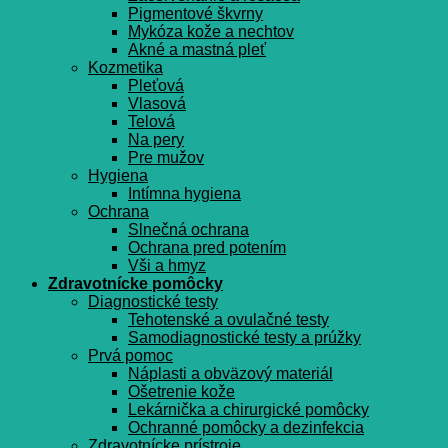
Pigmentové škvrny
Mykóza kože a nechtov
Akné a mastná pleť
Kozmetika
Pleťová
Vlasová
Telová
Na pery
Pre mužov
Hygiena
Intímna hygiena
Ochrana
Slnečná ochrana
Ochrana pred potením
Vši a hmyz
Zdravotnícke pomôcky
Diagnostické testy
Tehotenské a ovulačné testy
Samodiagnostické testy a prúžky
Prvá pomoc
Náplasti a obväzový materiál
Ošetrenie kože
Lekárnička a chirurgické pomôcky
Ochranné pomôcky a dezinfekcia
Zdravotnícke prístroje