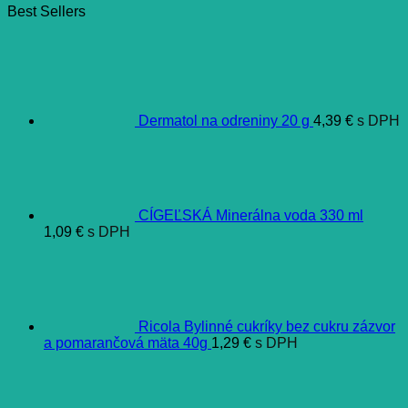
Best Sellers
Dermatol na odreniny 20 g
4,39
€
s DPH
CÍGEĽSKÁ Minerálna voda 330 ml
1,09
€
s DPH
Ricola Bylinné cukríky bez cukru zázvor
a pomarančová mäta 40g
1,29
€
s DPH