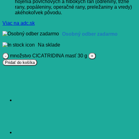
hojenia povrchových a hlbokých rán (odreniny, tržné
rany, popáleniny, operačné rany, preležaniny a vredy)
akéhokoľvek pôvodu.
Viac na adc.sk
Osobný odber zadarmo
Na sklade
množstvo CICATRIDINA masť 30 g
Pridať do košíka