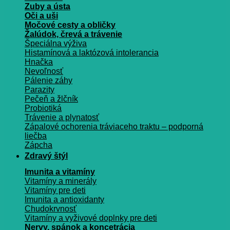
Zuby a ústa
Oči a uši
Močové cesty a obličky
Žalúdok, črevá a trávenie
Špeciálna výživa
Histamínová a laktózová intolerancia
Hnačka
Nevoľnosť
Pálenie záhy
Parazity
Pečeň a žlčník
Probiotiká
Trávenie a plynatosť
Zápalové ochorenia tráviaceho traktu – podporná
liečba
Zápcha
Zdravý štýl
Imunita a vitamíny
Vitamíny a minerály
Vitamíny pre deti
Imunita a antioxidanty
Chudokrvnosť
Vitamíny a vyživové doplnky pre deti
Nervy, spánok a koncetrácia