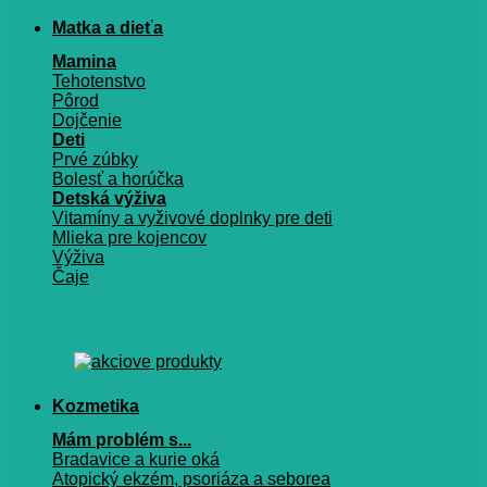
Matka a dieťa
Mamina
Tehotenstvo
Pôrod
Dojčenie
Deti
Prvé zúbky
Bolesť a horúčka
Detská výživa
Vitamíny a vyživové doplnky pre deti
Mlieka pre kojencov
Výživa
Čaje
Kozmetika
Mám problém s...
Bradavice a kurie oká
Atopický ekzém, psoriáza a seborea