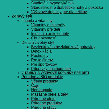
Sladidlá a hypoglykémia
Starostlivosť o diabetické nohy a pokožku
Výživové doplnky pre diabetikov
Zdravý štýl
Imunita a vitamíny
Vitamíny a minerály
Vitamíny pre deti
Imunita a antioxidanty
Chudokrvnosť
Diéta a životný štýl
Bezlepkové a bezlaktózové potraviny
Detoxikácia
Pochutiny
Pre fajčiarov
Pre športovcov
Prípravky na chudnutie
VITAMÍNY A VÝŽIVOVÉ DOPLNKY PRE DETI
Prírodné a BIO produkty
Včelie produkty
Čaje
Homeopatia
Masážne oleje a gély
Prírodné oleje
Prírodné produkty
Prírodné šťavy