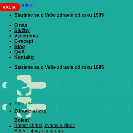
Skip to content
AKCIA
Staráme sa o Vaše zdravie od roku 1995
O nás
Služby
Vyšetrenia
E-recept
Blog
Q&A
Kontakty
Staráme sa o Vaše zdravie od roku 1995
Akcia %
Zdravie a lieky
Bolesť
Bolesť chrbta, svalov a kĺbov
Bolesť hlavy a migréna