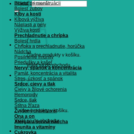
Bolesť pri menštruácii
Hľadať:
Bolesť zubov
Kĺby a kosti
Kĺbová výživa
Náplasti a gély
Výživa kostí
Prechladnutie a chrípka
Bolesť hrdla
Chrípka a prechladnutie, horúčka
Nádcha
Žiadne produkty v košíku.
Posilnenie imunity
Priedušky a kašeľ
Vrátiť sa do obchodu
Nervy, spánok a koncentrácia
Pamät, koncentrácia a vitalita
Košík
Stres, úzkosť a spánok
Srdce, cievy a tlak
Cievy a žilové ochorenia
Hemoroidy
Srdce, tlak
Štítna žľaza
Žiadne produkty v košíku.
Zvýšený cholesterol
Ona a on
Vrátiť sa do obchodu
Alergia a senná nádcha
Imunita a vitamíny
Cukrovka