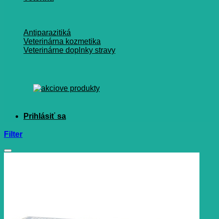
Antiparazitiká
Veterinárna kozmetika
Veterinárne doplnky stravy
Filter