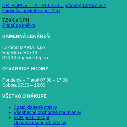
DR. POPOV TEA TREE OLEJ prírodný 100% olej z
čajovníka austrálskeho 11 ml
7,59
€
s DPH
Pridať do košíka
KAMENNÁ LEKÁREŇ
Lekáreň MÁRIA, s.r.o
Rajecká cesta 14
013 13 Rajecké Teplice
OTVÁRACIE HODINY
Pondelok – Piatok 07:30 – 17:00
Sobota 07:30 – 12:00
VŠETKO O NÁKUPE
Často kladené otázky
Všeobecné obchodné podmienky
VOP pre E-recept
Ochrana osobných údajov