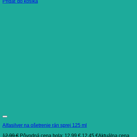
Pridať do košíka
Alfasilver na ošetrenie rán sprej 125 ml
12,99
€
Pôvodná cena bola: 12,99 €.
12,45
€
Aktuálna cena