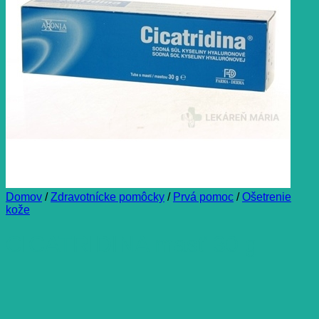
Domov
/
Zdravotnícke pomôcky
/
Prvá pomoc
/
Ošetrenie
kože
CICATRIDINA masť 30 g