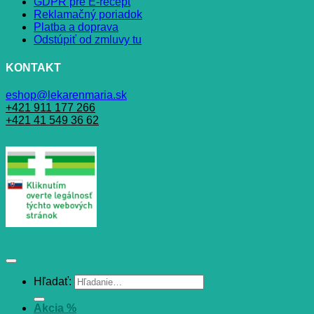
GDPR pre E-recept
Reklamačný poriadok
Platba a doprava
Odstúpiť od zmluvy tu
KONTAKT
eshop@lekarenmaria.sk
+421 911 177 266
+421 41 549 36 62
Hľadať:
Akcia %