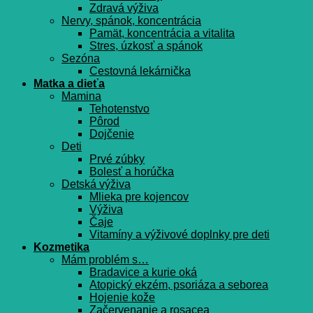
Zdravá výživa
Nervy, spánok, koncentrácia
Pamät, koncentrácia a vitalita
Stres, úzkosť a spánok
Sezóna
Cestovná lekárnička
Matka a dieťa
Mamina
Tehotenstvo
Pôrod
Dojčenie
Deti
Prvé zúbky
Bolesť a horúčka
Detská výživa
Mlieka pre kojencov
Výživa
Čaje
Vitamíny a výživové doplnky pre deti
Kozmetika
Mám problém s…
Bradavice a kurie oká
Atopický ekzém, psoriáza a seborea
Hojenie kože
Začervenanie a rosacea