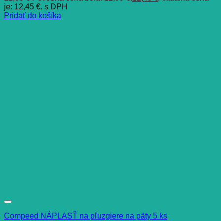
je: 12,45 €.
s DPH
Pridať do košíka
Compeed NÁPLASŤ na pľuzgiere na päty 5 ks