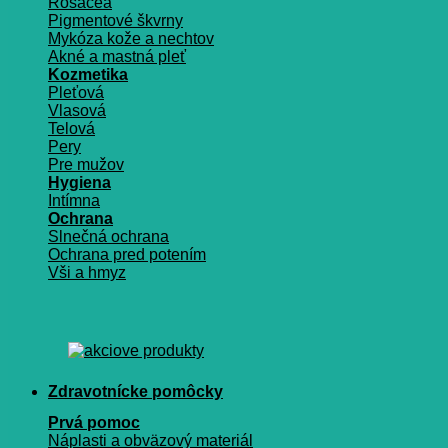
Rosacea
Pigmentové škvrny
Mykóza kože a nechtov
Akné a mastná pleť
Kozmetika
Pleťová
Vlasová
Telová
Pery
Pre mužov
Hygiena
Intímna
Ochrana
Slnečná ochrana
Ochrana pred potením
Vši a hmyz
Zdravotnícke pomôcky
Prvá pomoc
Náplasti a obväzový materiál