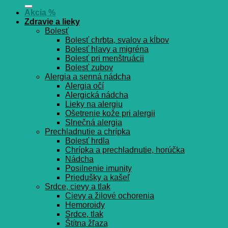
Akcia %
Zdravie a lieky
Bolesť
Bolesť chrbta, svalov a kĺbov
Bolesť hlavy a migréna
Bolesť pri menštruácii
Bolesť zubov
Alergia a senná nádcha
Alergia očí
Alergická nádcha
Lieky na alergiu
Ošetrenie kože pri alergii
Slnečná alergia
Prechladnutie a chrípka
Bolesť hrdla
Chrípka a prechladnutie, horúčka
Nádcha
Posilnenie imunity
Priedušky a kašeľ
Srdce, cievy a tlak
Cievy a žilové ochorenia
Hemoroidy
Srdce, tlak
Štítna žľaza