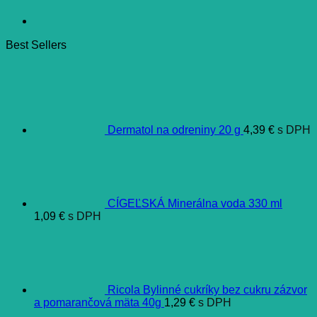
Best Sellers
Dermatol na odreniny 20 g
4,39
€
s DPH
CÍGEĽSKÁ Minerálna voda 330 ml
1,09
€
s DPH
Ricola Bylinné cukríky bez cukru zázvor
a pomarančová mäta 40g
1,29
€
s DPH