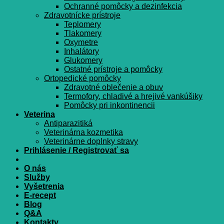
Ochranné pomôcky a dezinfekcia
Zdravotnícke prístroje
Teplomery
Tlakomery
Oxymetre
Inhalátory
Glukomery
Ostatné prístroje a pomôcky
Ortopedické pomôcky
Zdravotné oblečenie a obuv
Termofory, chladivé a hrejivé vankúšiky
Pomôcky pri inkontinencii
Veterina
Antiparazitiká
Veterinárna kozmetika
Veterinárne doplnky stravy
Prihlásenie / Registrovať sa
O nás
Služby
Vyšetrenia
E-recept
Blog
Q&A
Kontakty