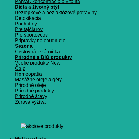
Pamäť, koncentrácia a vitalita
Diéta a životný štýl
Bezlepkové a bezlaktózové potraviny
Detoxikácia
Pochutiny
Pre fajčiarov
Pre športovcov
Prípravky na chudnutie
Sezóna
Cestovná lekárnička
Prírodné a BIO produkty
Včelie produkty
Čaje
Homeopatia
Masážne oleje a gély
Prírodné oleje
Prírodné produkty
Prírodné šťavy
Zdravá výživa
Matka a dieťa