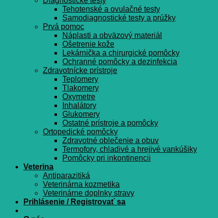
Diagnostické testy
Tehotenské a ovulačné testy
Samodiagnostické testy a prúžky
Prvá pomoc
Náplasti a obväzový materiál
Ošetrenie kože
Lekárnička a chirurgické pomôcky
Ochranné pomôcky a dezinfekcia
Zdravotnícke prístroje
Teplomery
Tlakomery
Oxymetre
Inhalátory
Glukomery
Ostatné prístroje a pomôcky
Ortopedické pomôcky
Zdravotné oblečenie a obuv
Termofory, chladivé a hrejivé vankúšiky
Pomôcky pri inkontinencii
Veterina
Antiparazitiká
Veterinárna kozmetika
Veterinárne doplnky stravy
Prihlásenie / Registrovať sa