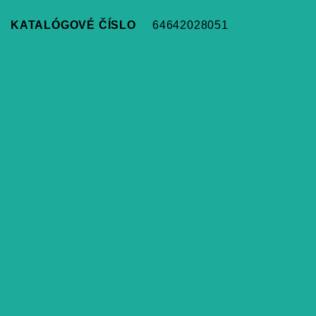
KATALÓGOVÉ ČÍSLO
64642028051
Súvisiace produkty