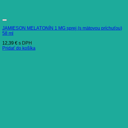
JAMIESON MELATONÍN 1 MG sprej (s mätovou príchuťou)
58 ml
12,39
€
s DPH
Pridať do košíka