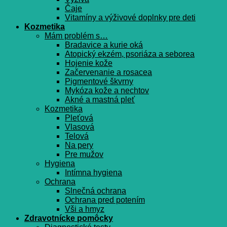
Čaje
Vitamíny a výživové doplnky pre deti
Kozmetika
Mám problém s…
Bradavice a kurie oká
Atopický ekzém, psoriáza a seborea
Hojenie kože
Začervenanie a rosacea
Pigmentové škvrny
Mykóza kože a nechtov
Akné a mastná pleť
Kozmetika
Pleťová
Vlasová
Telová
Na pery
Pre mužov
Hygiena
Intímna hygiena
Ochrana
Slnečná ochrana
Ochrana pred potením
Vši a hmyz
Zdravotnícke pomôcky