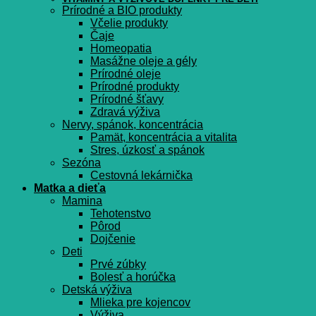
Prírodné a BIO produkty
Včelie produkty
Čaje
Homeopatia
Masážne oleje a gély
Prírodné oleje
Prírodné produkty
Prírodné šťavy
Zdravá výživa
Nervy, spánok, koncentrácia
Pamät, koncentrácia a vitalita
Stres, úzkosť a spánok
Sezóna
Cestovná lekárnička
Matka a dieťa
Mamina
Tehotenstvo
Pôrod
Dojčenie
Deti
Prvé zúbky
Bolesť a horúčka
Detská výživa
Mlieka pre kojencov
Výživa