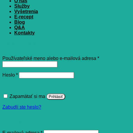
O nás
Služby
Vyšetrenia
E-recept
Blog
Q&A
Kontakty
Prihlásenie
Povinné
Používateľské meno alebo e-mailová adresa
*
Povinné
Heslo
*
Zapamätať si ma
Prihlásiť
Zabudli ste heslo?
Registrovať sa
Povinné
E-mailová adresa
*