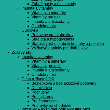
Zubné pasty a ústne vody
Imunita a vitamíny
Vitamíny a minerály
Vitamíny pre deti
Imunita a antioxidanty
Chudokrvnosť
Cukrovka
Potraviny pre diabetikov
Sladidlá a hypoglykémia
Starostlivosť o diabetické nohy a pokožku
Výživové doplnky pre diabetikov
Zdravý štýl
Imunita a vitamíny
Vitamíny a minerály
Vitamíny pre deti
Imunita a antioxidanty
Chudokrvnosť
Diéta a životný štýl
Bezlepkové a bezlaktózové potraviny
Detoxikácia
Pochutiny
Pre fajčiarov
Pre športovcov
Prípravky na chudnutie
VITAMÍNY A VÝŽIVOVÉ DOPLNKY PRE DETI