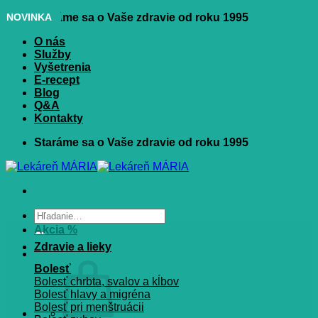
Skip
NOVINKA
Staráme sa o Vaše zdravie od roku 1995
to
O nás
content
Služby
Vyšetrenia
E-recept
Blog
Q&A
Kontakty
Staráme sa o Vaše zdravie od roku 1995
Hľadať:
Akcia %
Zdravie a lieky
Bolesť
Bolesť chrbta, svalov a kĺbov
Bolesť hlavy a migréna
Bolesť pri menštruácii