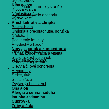
Bolesť zubov
Kĺby a kosti
Žiadne produkty v košíku.
Kĺbová výživa
Náplasti a gély
Vrátiť sa do obchodu
Výživa kostí
Prechladnutie a chrípka
Košík
Bolesť hrdla
Chrípka a prechladnutie, horúčka
Nádcha
Posilnenie imunity
Priedušky a kašeľ
Nervy, spánok a koncentrácia
Žiadne produkty v košíku.
Pamät, koncentrácia a vitalita
Stres, úzkosť a spánok
Vrátiť sa do obchodu
Srdce, cievy a tlak
Cievy a žilové ochorenia
Hemoroidy
Srdce, tlak
Štítna žľaza
Zvýšený cholesterol
Ona a on
Alergia a senná nádcha
Imunita a vitamíny
Cukrovka
Zuby a ústa