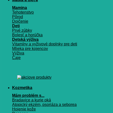
Mamina
Tehotenstvo
Pôrod
Dojčenie
Deti
Prvé zúbky
Bolesť a horúčka
Detská výživa
Vitamíny a vyživové doplnky pre deti
Mlieka pre kojencov
Výživa
Čaje
Kozmetika
Mám problém s...
Bradavice a kurie oká
Atopický ekzém, psoriáza a seborea
Hojenie kože