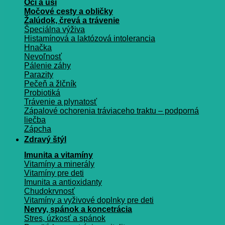
Oči a uši
Močové cesty a obličky
Žalúdok, črevá a trávenie
Špeciálna výživa
Histamínová a laktózová intolerancia
Hnačka
Nevoľnosť
Pálenie záhy
Parazity
Pečeň a žlčník
Probiotiká
Trávenie a plynatosť
Zápalové ochorenia tráviaceho traktu – podporná
liečba
Zápcha
Zdravý štýl
Imunita a vitamíny
Vitamíny a minerály
Vitamíny pre deti
Imunita a antioxidanty
Chudokrvnosť
Vitamíny a vyživové doplnky pre deti
Nervy, spánok a koncetrácia
Stres, úzkosť a spánok