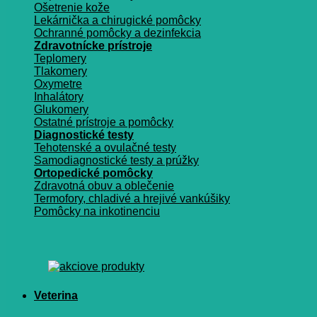
Ošetrenie kože
Lekárnička a chirugické pomôcky
Ochranné pomôcky a dezinfekcia
Zdravotnícke prístroje
Teplomery
Tlakomery
Oxymetre
Inhalátory
Glukomery
Ostatné prístroje a pomôcky
Diagnostické testy
Tehotenské a ovulačné testy
Samodiagnostické testy a prúžky
Ortopedické pomôcky
Zdravotná obuv a oblečenie
Termofory, chladivé a hrejivé vankúšiky
Pomôcky na inkotinenciu
Veterina