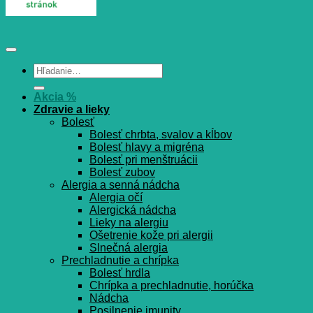
Hľadať:
Akcia %
Zdravie a lieky
Bolesť
Bolesť chrbta, svalov a kĺbov
Bolesť hlavy a migréna
Bolesť pri menštruácii
Bolesť zubov
Alergia a senná nádcha
Alergia očí
Alergická nádcha
Lieky na alergiu
Ošetrenie kože pri alergii
Slnečná alergia
Prechladnutie a chrípka
Bolesť hrdla
Chrípka a prechladnutie, horúčka
Nádcha
Posilnenie imunity