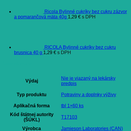
Ricola Bylinné cukríky bez cukru zázvor
a pomarančová mäta 40g
1,29
€
s DPH
RICOLA Bylinné cukríky bez cukru
brusnica 40 g
1,29
€
s DPH
Ďalšie informácie
Nie je viazaný na lekársky
Výdaj
predpis
Typ produktu
Potraviny a doplnky výživy
Aplikačná forma
tbl 1×60 ks
Kód štátnej autority
T17103
(ŠÚKL)
Výrobca
Jamieson Laboratories (CAN)