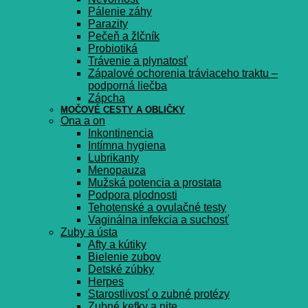
Pálenie záhy
Parazity
Pečeň a žlčník
Probiotiká
Trávenie a plynatosť
Zápalové ochorenia tráviaceho traktu –
podporná liečba
Zápcha
MOČOVÉ CESTY A OBLIČKY
Ona a on
Inkontinencia
Intímna hygiena
Lubrikanty
Menopauza
Mužská potencia a prostata
Podpora plodnosti
Tehotenské a ovulačné testy
Vaginálna infekcia a suchosť
Zuby a ústa
Afty a kútiky
Bielenie zubov
Detské zúbky
Herpes
Starostlivosť o zubné protézy
Zubné kefky a nite