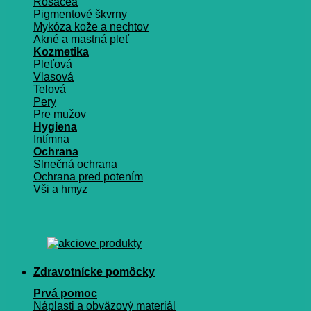
Rosacea
Pigmentové škvrny
Mykóza kože a nechtov
Akné a mastná pleť
Kozmetika
Pleťová
Vlasová
Telová
Pery
Pre mužov
Hygiena
Intímna
Ochrana
Slnečná ochrana
Ochrana pred potením
Vši a hmyz
Zdravotnícke pomôcky
Prvá pomoc
Náplasti a obväzový materiál