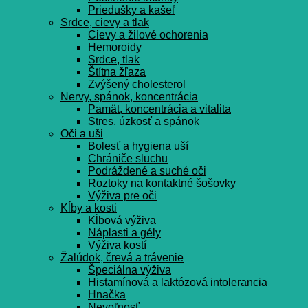
Priedušky a kašeľ
Srdce, cievy a tlak
Cievy a žilové ochorenia
Hemoroidy
Srdce, tlak
Štítna žľaza
Zvýšený cholesterol
Nervy, spánok, koncentrácia
Pamät, koncentrácia a vitalita
Stres, úzkosť a spánok
Oči a uši
Bolesť a hygiena uší
Chrániče sluchu
Podráždené a suché oči
Roztoky na kontaktné šošovky
Výživa pre oči
Kĺby a kosti
Kĺbová výživa
Náplasti a gély
Výživa kostí
Žalúdok, črevá a trávenie
Špeciálna výživa
Histamínová a laktózová intolerancia
Hnačka
Nevoľnosť